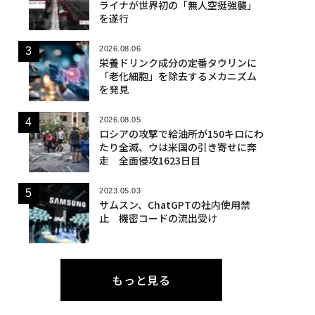
ライナが世界初の「無人空挺強襲」
を遂行
2026.08.06
栄養ドリンク成分の定番タウリンに
「老化細胞」を除去するメカニズム
を発見
2026.08.05
ロシアの攻撃で給油所が150キロにわ
たり全滅、ウは米国の引き寄せに奔
走 全面侵攻1623日目
2023.05.03
サムスン、ChatGPTの社内使用禁
止 機密コードの流出受け
もっと見る