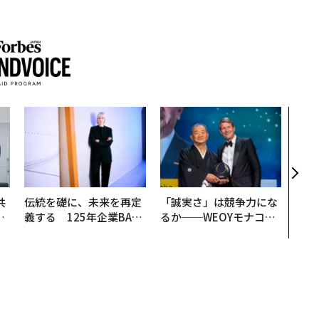
「コ
果を左
E」
「挑
共
伝統を礎に、未来を再定
「誠実さ」は競争力にな
OR
義する 125年企業BAT
るか──WEOYモナコで
会
が挑むスモークレスな未
見た、くら寿司の経営哲
来
学