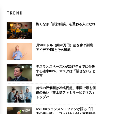
TREND
飽くなき「試行錯誤」を重ねる人になれ
月5000ドル（約78万円）超を稼ぐ副業
アイデア4選とその戦略
テスラとスペースXが2027年までに合併
する確率80％、マスクは「話せない」と
発言
首位の評価額は29兆円超、米国で最も価
値の高い「非上場ファミリービジネス」
トップ25
NVIDIAジェンスン・フアンが語る「日
本の勝ち筋」、フィジカルAIと材料科学