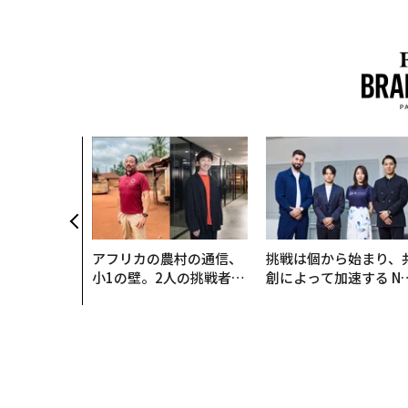
アフリカの農村の通信、
挑戦は個から始まり、
小1の壁。2人の挑戦者が
創によって加速する N
手にした「次なる武器」
QAIN JAPAN 特別座談