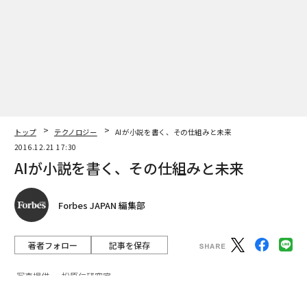
トに搭載されて人間と付き合うようになる。そうする
と、ロボットが感情を持つかどうかは別として、人間の
感情を理解することが必要になってきます。人間の機嫌
がいいのか悪いのか理解できなければ付き合えない。今
回の小説プロジェクトは、そういうロボットと人間の感
性が交わる時代の“象徴”として提起しました」
松原教授によれば、「小説AIはまだまだ発展段階」にあ
トップ
テクノロジー
AIが小説を書く、その仕組みと未来
るそうだが、最終的には読み手個々人が好む作風の小説
2016.12.21 17:30
を生みだすことを目標にしているという。言い換えれ
AIが小説を書く、その仕組みと未来
ば、「問題解決型AI」とは異なり、人工知能がいかに人
間の「主観」もしくは「個人的趣向」により添えるか
Forbes JAPAN 編集部
に、研究の焦点を当てていることになる。
著者フォロー
記事を保存
感性型AIとは銘打っていないものの、韓国でも似たよう
な研究が進んでいる。ソウル大学イ・ジュンファン博士
写真提供 ＝ 松原仁研究室
らが開発をてがける人工知能「ロボット記者」がそれ
AI小説家が書いた小説が、「第3回星新一賞」の一次審
だ。