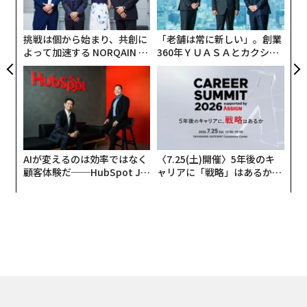
の
る。表現が正しいかどうかは定かではないが、非常に
ン
「客観的」かつ「即物的」な人工知能である。
挑戦は個から始まり、共創に
「老舗は常に新しい」。創業
よって加速する NORQAIN JA
360年ＹＵＡＳＡとカクシン
一方、近年では人間の精神的な側面を支援する人工知
PAN 特別座談会
CEO田尻望が語る、AIを超え
能、すなわち「感性型AI」の研究が世界各国で進められ
る人の価値
ている。
日本ですでに有名なのは、小説を書く
AIプロジェクト「きまぐれ人工知能プロジェクト作家で
AIが変えるのは効率ではなく
〈7.25(土)開催〉5年後のキ
すのよ」
顧客体験だ──HubSpot Ja
ャリアに「戦略」はあるか。
だろう。プロジェクトを牽引する、公立はこだて未来大
panが語る「Grow Better」
トップエグゼクティブのキャ
学・松原仁教授は言う。
な組織のつくり方
リアに触れる1日│CAREER S
UMMIT 2026
「問題解決型AIは、人間の理性を再現したもの。さまざ
まなシーンで、理性はとても役に立ちます。多くの人
は、理性を働かせてビジネスしたり、生活したりします
よね。そう考えると、人工知能で理性を再現することを
優先するのは必然です。ただこの先、人工知能がロボッ