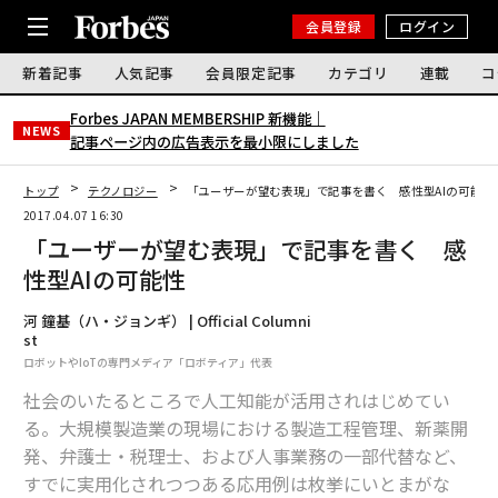
会員登録
ログイン
新着記事
人気記事
会員限定記事
カテゴリ
連載
コ
Forbes JAPAN MEMBERSHIP 新機能｜
NEWS
記事ページ内の広告表示を最小限にしました
トップ
テクノロジー
「ユーザーが望む表現」で記事を書く 感性型AIの可能性
2017.04.07 16:30
「ユーザーが望む表現」で記事を書く 感
性型AIの可能性
河 鐘基（ハ・ジョンギ） | Official Columni
st
ロボットやIoTの専門メディア「ロボティア」代表
社会のいたるところで人工知能が活用されはじめてい
る。大規模製造業の現場における製造工程管理、新薬開
発、弁護士・税理士、および人事業務の一部代替など、
すでに実用化されつつある応用例は枚挙にいとまがな