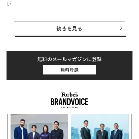
い。
それら人工知能を注意深く見て行くと、ひとつの共通点
が浮かび上がる。いずれも、人間の「理性」を再現した
続きを見る
ものであるということだ。
世界的に有名なグーグルディープマインドの囲碁AI「alp
haGo」やIBMの「ワトソン」も例にもれない。前者は、
無料のメールマガジンに登録
人間のトップ棋士を凌ぐ演算を瞬時に行い、盤面上の未
無料登録
来を見通そうとする。後者は、人間の言語や質問を理解
し、事前に収集・インプットされた膨大なデータの中か
ら最適な答えを導き出す。
主に人間の脳でいうところの前頭葉の働きを模倣して、
理性を再現しようと開発されたそれら人工知能は、「問
革
題解決型AI」とも呼ばれている。問題解決型AIは、人間
ク
が到底かなわない速度で資料やデータを読み込み、過去
た「
目
事例や経験を踏まえて、論理的に人間の判断を支援す