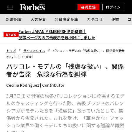
会員登録
ログイン
新着記事
人気記事
会員限定記事
カテゴリ
連載
コ
Forbes JAPAN MEMBERSHIP 新機能｜
NEWS
記事ページ内の広告表示を最小限にしました
トップ
ライフスタイル
パリコレ・モデルの「残虐な扱い」、関係者が告発 危
2017.03.07 10:00
パリコレ・モデルの「残虐な扱い」、関係
者が告発 危険な行為を糾弾
Cecilia Rodriguez | Contributor
3月7日まで開催の秋冬パリコレクションに登場するモデ
ルのキャスティングを行った際、高級ブランドのバレン
シアガがモデルたちを「残虐に」扱っていたとして、関
係者から告発された。これを受け、「華やかな」ファッ
ション業界で働くモデルたちの扱いに関する議論が再燃