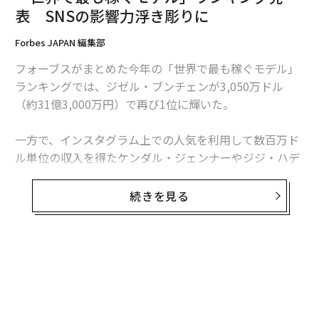
表 SNSの影響力浮き彫りに
Forbes JAPAN 編集部
フォーブスがまとめた今年の「世界で最も稼ぐモデル」
ランキングでは、ジゼル・ブンチェンが3,050万ドル
編集 = 木内涼子
（約31億3,000万円）で再び1位に輝いた。
一方で、インスタグラム上での人気を利用して数百万ド
2026年9月号発売中
ル単位の収入を得たケンダル・ジェンナーやジジ・ハデ
ィットが、それぞれ3位と5位に浮上。ファッション界の
エリートにとって、SNSでのフォロワー数がついに強固
最新号の購入はこちらから
続きを見る
な経済基盤になったことが示された。
メンバーシップに登録する
35歳のジゼルは2002年以降、他のどのモデルよりも多く
の収入を得ている。香水や美容関連の大口契約をシャネ
無料のメールマガジンに登録
ル、キャロライナ・ヘレラ、パンテーンの各社と結んで
無料登録
いる他、靴メーカーのアレッツォやテレビ局スカイとい
った母国ブラジルの企業の広告塔も務めている。またモ