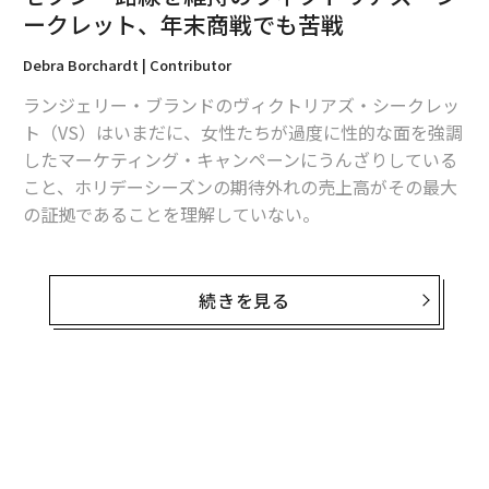
ークレット、年末商戦でも苦戦
編集＝上田裕資
Debra Borchardt | Contributor
ランジェリー・ブランドのヴィクトリアズ・シークレッ
2026年9月号発売中
ト（VS）はいまだに、女性たちが過度に性的な面を強調
したマーケティング・キャンペーンにうんざりしている
こと、ホリデーシーズンの期待外れの売上高がその最大
最新号の購入はこちらから
の証拠であることを理解していない。
メンバーシップに登録する
アバクロンビー&フィッチやアメリカンアパレルなどそ
の他のブランドは、セクシーさを強調するのをやめた。
続きを見る
だが、VSは変化を拒否している。唇を突き出した物憂げ
な表情のモデルたちが邸宅の中を歩く年末年始向けの広
告は、現代の女性たちが求めているものとはかけ離れて
関連記事
いるように見えた。米国には大学のキャンパス内で多発
セクシー路線を維持のヴィクトリアズ・シークレット、年末商戦でも苦戦
する性的暴行事件と闘う被害女性たちがいることを忘れ
てはならない。
中国人が神と崇める意外な家庭薬、日本の「神薬」10選