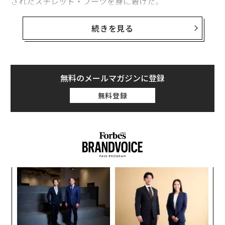
されたスチレット・ブーツを身に着けた。
しかし、中国人の若者の目にこの趣向は低俗で不格好な
続きを見る
ものと映ったようだ。中国のミニブログ微博には「本当
に醜い」、「中国の文化を分かっていない」などと辛辣
なコメントが並んだ。
無料のメールマガジンに登録
コスモポリタンのライフスタイル編集者のヘリン・ユン
無料登録
グは、ショーを“人種差別的”とすら表現した。彼女は、
「ヴィクトリアズ・シークレットはドラゴンをモデルに
巻き付ければ、中国の若い消費者とつながれると思った
ようだ。とんでもない見当違いだ」と批判した。
ア
の
た
内
グ
実