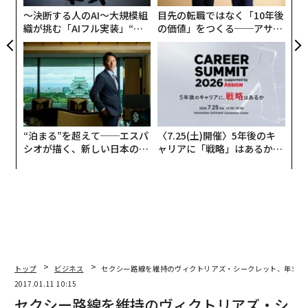
全
〜決断する人のAI〜大規模組
目先の転職ではなく「10年後
織が挑む「AIフル実装」“使
の価値」をつくる──アサイ
う”企業から“動く”企業へ【N
ンの長期伴走型支援とは
TTドコモビジネス×PwC】
“泊まる”を超えて──エスパ
〈7.25(土)開催〉5年後のキ
シオが描く、新しい日本のラ
ャリアに「戦略」はあるか。
グジュアリー（前編）
トップエグゼクティブのキャ
リアに触れる1日│CAREER S
UMMIT 2026
トップ
ビジネス
セクシー路線を維持のヴィクトリアズ・シークレット、年末商
2017.01.11 10:15
セクシー路線を維持のヴィクトリアズ・シ