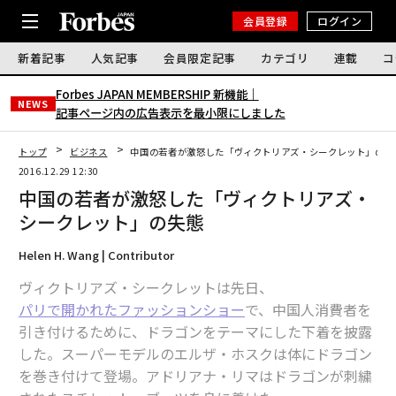
会員登録
ログイン
新着記事
人気記事
会員限定記事
カテゴリ
連載
コ
Forbes JAPAN MEMBERSHIP 新機能｜
NEWS
記事ページ内の広告表示を最小限にしました
トップ
ビジネス
中国の若者が激怒した「ヴィクトリアズ・シークレット」の失
2016.12.29 12:30
中国の若者が激怒した「ヴィクトリアズ・
シークレット」の失態
Helen H. Wang | Contributor
ヴィクトリアズ・シークレットは先日、
パリで開かれたファッションショー
で、中国人消費者を
引き付けるために、ドラゴンをテーマにした下着を披露
した。スーパーモデルのエルザ・ホスクは体にドラゴン
を巻き付けて登場。アドリアナ・リマはドラゴンが刺繍