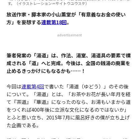
す。（イラストレーション＝サイトウユウスケ）
放送作家・脚本家の小山薫堂が「有意義なお金の使い
方」を妄想する
連載第18回
。
advertisement
筆者発案の「湯道」は、作法、湯室、湯道具の要素で構
成される「道」へと完成。今後は、全国の銭湯の廃業を
止めるきっかけにもなるかも……！
今回は
連載第4回
で書いた「湯道（ゆどう）」のその後
について。「湯道」とは、「お茶やお花が長い年月を経
て『茶道』『華道』になったのなら、お湯もいまから道
をつくれば400年後に立派な文化になるのではないか」
とふと思い立ち、2015年7月に風呂好きの僕が立ち上げ
た企画である。