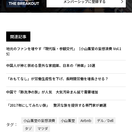
メンバーシップに登録する
関連記事
地元のファンを増やす「現代版・参覲交代」［小山薫堂の妄想浪費 Vol.1
5］
中国人が神と崇める意外な家庭薬、日本の「神薬」10選
「おもてなし」が労働生産性を下げ、長時間労働を増長させる？
中国で「肺洗浄の旅」が人気 大気汚染まん延で需要増加
「2017年にしてみたい旅」 贅沢な旅を提供する専門家が厳選
小山薫堂の妄想浪費
小山薫堂
Airbnb
デル／Dell
タグ：
タゾ
マツダ