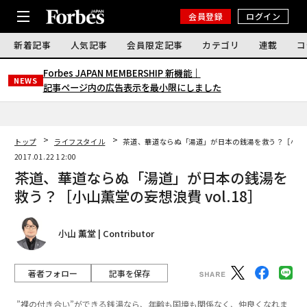
会員登録
ログイン
新着記事
人気記事
会員限定記事
カテゴリ
連載
コ
Forbes JAPAN MEMBERSHIP 新機能｜
NEWS
記事ページ内の広告表示を最小限にしました
トップ
ライフスタイル
茶道、華道ならぬ「湯道」が日本の銭湯を救う？［小山薫堂
2017.01.22 12:00
茶道、華道ならぬ「湯道」が日本の銭湯を
救う？［小山薫堂の妄想浪費 vol.18］
小山 薫堂 | Contributor
著者フォロー
記事を保存
”裸の付き合い”ができる銭湯なら、年齢も国境も関係なく、仲良くなれま