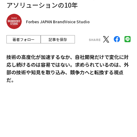
アソリューションの10年
Forbes JAPAN BrandVoice Studio
著者フォロー
記事を保存
技術の高度化が加速するなか、自社開発だけで変化に対
応し続けるのは容易ではない。求められているのは、外
部の技術や知見を取り込み、競争力へと転換する視点
だ。
産業技術総合研究所（以下、産総研）は、先端技術の研
究開発にとどまらず、企業の新規事業創出や価値向上に
貢献してきた実績を有する。本連載では、産総研と企業
の連携によって、新たな市場の創出や既存の市場拡大が
どのように実現され、事業として成果を上げてきたの
か。その共創による「社会実装」の裏側を、全7回にわ