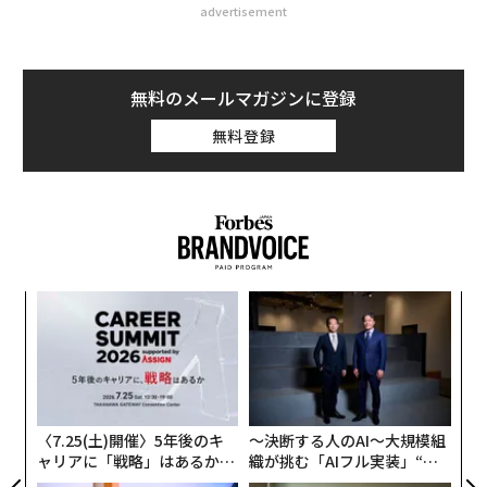
advertisement
無料のメールマガジンに登録
無料登録
革
ク
た「
「
3
C
る
〈7.25(土)開催〉5年後のキ
〜決断する人のAI〜大規模組
ャリアに「戦略」はあるか。
織が挑む「AIフル実装」“使
トップエグゼクティブのキャ
う”企業から“動く”企業へ【N