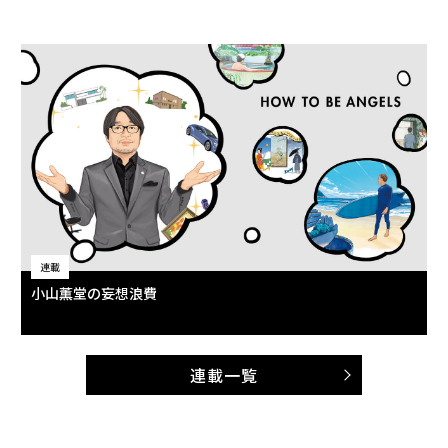
連載
小山薫堂の妄想浪費
連載一覧