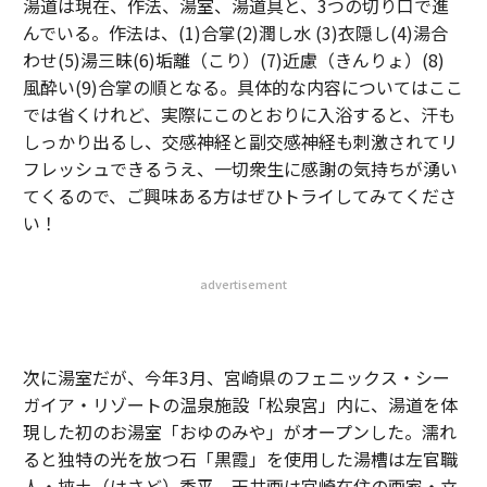
湯道は現在、作法、湯室、湯道具と、3つの切り口で進
んでいる。作法は、(1)合掌(2)潤し水 (3)衣隠し(4)湯合
わせ(5)湯三昧(6)垢離（こり）(7)近慮（きんりょ）(8)
風酔い(9)合掌の順となる。具体的な内容についてはここ
では省くけれど、実際にこのとおりに入浴すると、汗も
しっかり出るし、交感神経と副交感神経も刺激されてリ
フレッシュできるうえ、一切衆生に感謝の気持ちが湧い
てくるので、ご興味ある方はぜひトライしてみてくださ
い！
advertisement
次に湯室だが、今年3月、宮崎県のフェニックス・シー
ガイア・リゾートの温泉施設「松泉宮」内に、湯道を体
現した初のお湯室「おゆのみや」がオープンした。濡れ
ると独特の光を放つ石「黒霞」を使用した湯槽は左官職
人・挾土（はさど）秀平、天井画は宮崎在住の画家・立