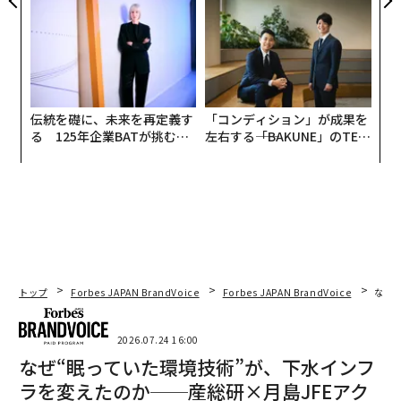
リアに触れる1日│CAREER S
TTドコモビジネス×PwC】
UMMIT 2026
伝統を礎に、未来を再定義す
「コンディション」が成果を
る 125年企業BATが挑むス
左右する――「BAKUNE」のTEN
モークレスな未来
TIALが支える「挑戦者の明
日」
トップ
Forbes JAPAN BrandVoice
Forbes JAPAN BrandVoice
なぜ
2026.07.24 16:00
なぜ“眠っていた環境技術”が、下水インフ
ラを変えたのか──産総研×月島JFEアク