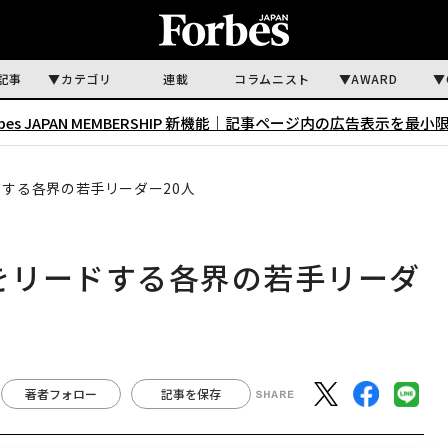
記事
カテゴリ
連載
コラムニスト
AWARD
rbes JAPAN MEMBERSHIP 新機能｜
記事ページ内の広告表示を最小
ドする各界の若手リーダー20人
年をリードする各界の若手リーダ
著者フォロー
記事を保存