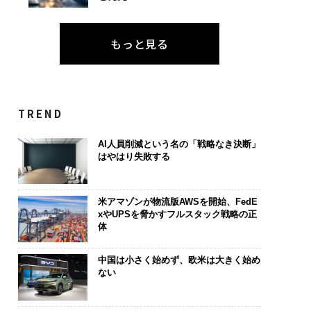
断する人のAI〜AI時
「老舗は常に新しい」。
パシフィック
もっと見る
金融パラダイムシフ
創業360年ＹＵＡＳＡと
ンツ技師長の"
「超個別化」の核心
カクシンCEO田尻望が語
災害への無力
UFG×ウェルスナビ
る、AIを超える人の価値
え見つけた、防
wC】
年の答え
TREND
AI人員削減という名の「戦略なき決断」
はやはり失敗する
米アマゾンが物流版AWSを開始、FedE
xやUPSを脅かすフルスタック戦略の正
体
中国は小さく始めず、欧米は大きく始め
ない