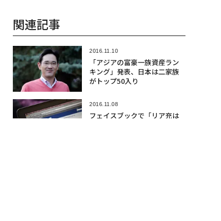
長生きする」 米調査結果
2016.11.03
「世界で最も稼ぐ女性ミュー
ジシャン」ランキング、テイラ
ーが圧巻の首位！
2016.11.16
フォーブス「30アンダー30」
アジア版、応募受け付けを開
始
2016.03.28
今年「買わない方がよい車」1
3モデル発表、米の複数調査か
ら判断