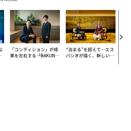
〜決
代の
ト、
【M
×P
な
「コンディション」が成
“泊まる”を超えて─エス
で
果を左右する――「BAKUN
パシオが描く、新しい日
哲
E」のTENTIALが支える
本のラグジュアリー（中
「挑戦者の明日」
編）