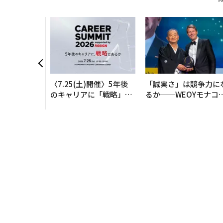
〈7.25(土)開催〉5年後
「誠実さ」は競争力に
のキャリアに「戦略」は
るか──WEOYモナコ
あるか。トップエグゼク
見た、くら寿司の経営
ティブのキャリアに触れ
学
る1日│CAREER SUMMI
T 2026