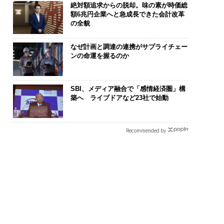
絶対額追求からの脱却。味の素が時価総
額6兆円企業へと急成長できた会計改革
の全貌
なぜ計画と調達の連携がサプライチェー
ンの命運を握るのか
SBI、メディア融合で「感情経済圏」構
築へ ライブドアなど23社で始動
Recommended by