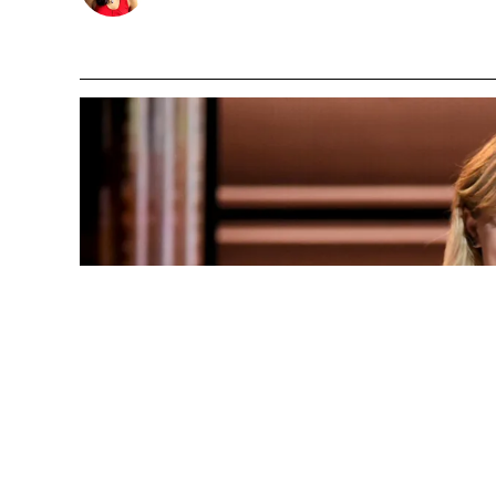
ランキング1位を獲得したテイラー・スウィフト (photo by Erika Goldring 
1989年12月13日、米ペンシルベニア州レデ