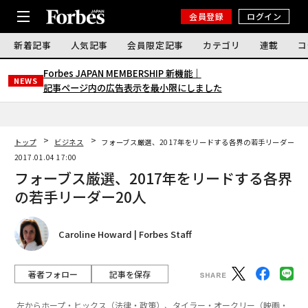
会員登録
ログイン
新着記事
人気記事
会員限定記事
カテゴリ
連載
コ
Forbes JAPAN MEMBERSHIP 新機能｜
NEWS
記事ページ内の広告表示を最小限にしました
トップ
ビジネス
フォーブス厳選、2017年をリードする各界の若手リーダー20
2017.01.04 17:00
フォーブス厳選、2017年をリードする各界
の若手リーダー20人
Caroline Howard | Forbes Staff
著者フォロー
記事を保存
左からホープ・ヒックス（法律・政策）、タイラー・オークリー（映画・