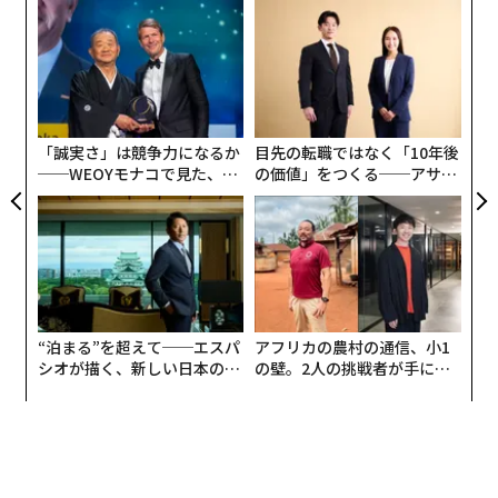
創に
革
 JA
ク
た「
果を
伝
EN
る
明
モ
「誠実さ」は競争力になるか
目先の転職ではなく「10年後
──WEOYモナコで見た、く
の価値」をつくる──アサイ
ら寿司の経営哲学
ンの長期伴走型支援とは
“泊まる”を超えて──エスパ
アフリカの農村の通信、小1
シオが描く、新しい日本のラ
の壁。2人の挑戦者が手にし
グジュアリー（前編）
た「次なる武器」