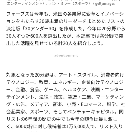
エンターテインメント）、ボン・ミラー（スポーツ） / gettyimages
フォーブスは今年も、米国の各業界に変革とイノベーシ
ョンをもたらす30歳未満のリーダーをまとめたリストの
決定版「30アンダー30」を作成した。今年は20分野から
30人ずつ計600人を選出したが、本記事では各分野で突
出した活躍を見せている計20人を紹介しよう。
advertisement
対象となった20分野は、アート・スタイル、消費者向け
テクノロジー、教育、エネルギー、企業向けテクノロジ
ー、金融、食品、ゲーム、ヘルスケア、映画・エンター
テインメント、法律・政策、製造・工業、マーケティン
グ・広告、メディア、音楽、小売・Eコマース、科学、社
会起業家、スポーツ、そしてベンチャーキャピタル。同
リストの6年間の歴史の中でも今年の競争は最も激し
く、600の枠に対し候補者は1万5,000人で、リスト入り