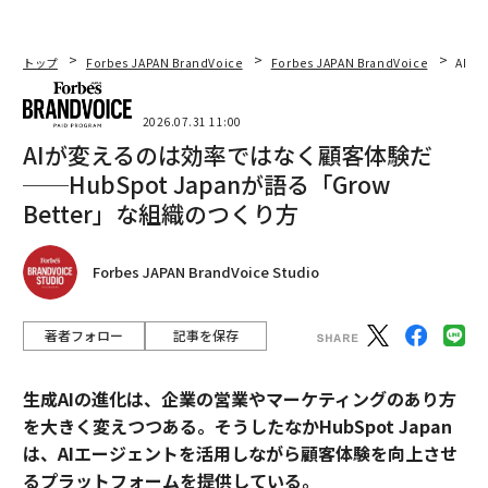
トップ
Forbes JAPAN BrandVoice
Forbes JAPAN BrandVoice
AIが
2026.07.31 11:00
AIが変えるのは効率ではなく顧客体験だ
──HubSpot Japanが語る「Grow
Better」な組織のつくり方
Forbes JAPAN BrandVoice Studio
著者フォロー
記事を保存
生成AIの進化は、企業の営業やマーケティングのあり方
を大きく変えつつある。そうしたなかHubSpot Japan
は、AIエージェントを活用しながら顧客体験を向上させ
るプラットフォームを提供している。