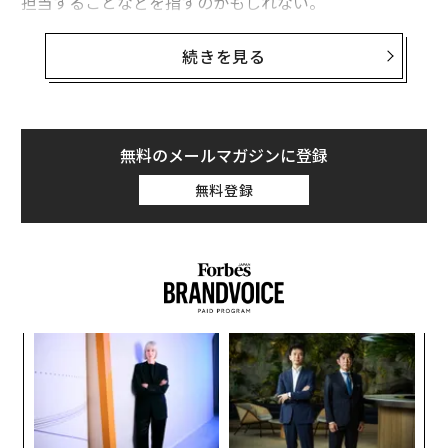
担当することなどを指すのかもしれない。
米国のミレニアル世代の中には、副業に力を入れる世の
続きを見る
中の流れに同調しないことで、アイデンティティー・ク
ライシス（自己喪失）に陥る人も出てくるかもしれな
い。彼らは2008年に起きた金融危機によって生じた収入
と支出の落差を埋めるために、新たな副業の在り方を確
無料のメールマガジンに登録
立してきた世代だ。
無料登録
主な仕事以外にもパートタイムで働くというのは、不完
全雇用の世代である彼らに特有のことではない。だが、
従来の「副業」をより的を射た呼び方に名前を変えたの
は彼らだ。ベビーブーマー世代も若いころからずっと、
「ハッスル（頑張る）」してきた。だが、退屈で大変な
るか
エ
2番目、3番目の仕事として、単に「副業」と呼んでき
、く
設オ
た。
が
A
が
顧客
pa