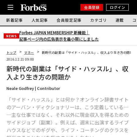
会員登録
ログイン
新着記事
人気記事
会員限定記事
カテゴリ
連載
コ
Forbes JAPAN MEMBERSHIP 新機能｜
NEWS
記事ページ内の広告表示を最小限にしました
トップ
マネー
新時代の副業は「サイド・ハッスル」、収入より生き方の問題か
2016.12.21 09:00
新時代の副業は「サイド・ハッスル」、収
入より生き方の問題か
Neale Godfrey | Contributor
「サイド・ハッスル」とは何か？オンライン辞書サイト
のアーバン・ディクショナリーは、こう定義している─
─主な仕事ではなく、それ以外に現金収入を得るための
サイドジョブ（副業）。例えば、週末に出演するライブ
ハウスなどでのギグや、ライフ・コーチングのクラスを