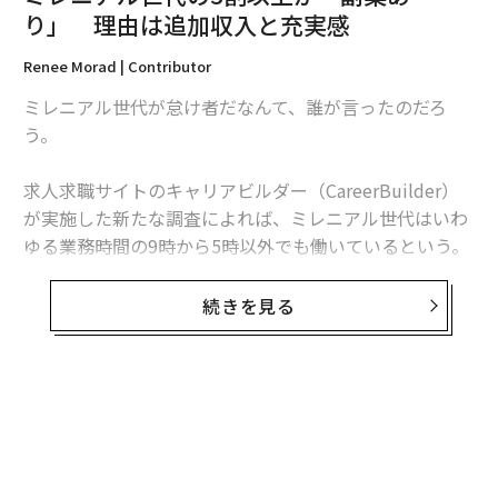
り」 理由は追加収入と充実感
Renee Morad | Contributor
ミレニアル世代が怠け者だなんて、誰が言ったのだろ
う。
編集 = 木内涼子
求人求職サイトのキャリアビルダー（CareerBuilder）
が実施した新たな調査によれば、ミレニアル世代はいわ
2026年9月号発売中
ゆる業務時間の9時から5時以外でも働いているという。
つまり、副業をしているのだ。その職種はベビーシッタ
ー、家庭教師、ブロガー、バーテンダーからウェブデザ
最新号の購入はこちらから
続きを見る
イナーまでと多岐にわたる。
メンバーシップに登録する
キャリアビルダーは、民間のあらゆる業界・あらゆる規
模の企業でフルタイムで働く約3,200人を対象に調査を
実施した。それによると、全回答者のうち副業をしてい
ると回答したのは29％だったが、ミレニアル世代に絞っ
てみると、18歳〜24歳では約39％、25歳〜34歳では4