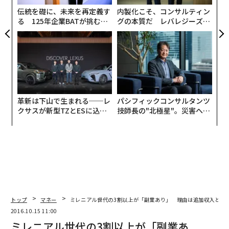
な
伝統を礎に、未来を再定義す
内製化こそ、コンサルティン
る 125年企業BATが挑むス
グの本質だ レバレジーズが
モークレスな未来
実践する、次世代ファームの
全貌
革新は下山で生まれる──レ
パシフィックコンサルタンツ
クサスが新型TZとESに込め
技師長の"北極星"。災害への
た「DISCOVER」の哲学
無力感を乗り越え見つけた、
防災一筋20年の答え
トップ
マネー
ミレニアル世代の3割以上が「副業あり」 理由は追加収入と充
2016.10.15 11:00
ミレニアル世代の3割以上が「副業あ