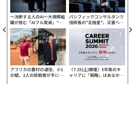
グ
実
全
〜決断する人のAI〜大規模組
パシフィックコンサルタンツ
織が挑む「AIフル実装」“使
技師長の"北極星"。災害への
う”企業から“動く”企業へ【N
無力感を乗り越え見つけた、
TTドコモビジネス×PwC】
防災一筋20年の答え
アフリカの農村の通信、小1
〈7.25(土)開催〉5年後のキ
の壁。2人の挑戦者が手にし
ャリアに「戦略」はあるか。
た「次なる武器」
トップエグゼクティブのキャ
リアに触れる1日│CAREER S
UMMIT 2026
翻訳・編集＝遠藤宗生
2026年9月号発売中