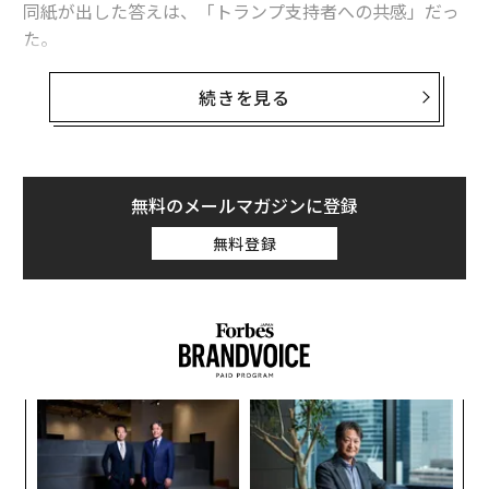
同紙が出した答えは、「トランプ支持者への共感」だっ
大統領選を前にアメリカの将来を楽観視できる6つの理由
た。
トランプの納税申告書 ウィキリークスが暴かなくても……
この答えは、多くの人にとって予想外だっただろう。コ
続きを見る
「復讐は10倍返し」が信条のトランプ、落選なら米国には何が起きる？
メント欄では、記事に対する批判的な意見が目立った。
米長者番付「フォーブス400」発表 IT業界躍進で上位に変動
無料のメールマガジンに登録
タグ：
ドナルド・トランプ
マネックス証券
無料登録
advertisement
“
シ
グ
内