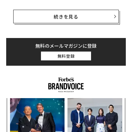
アナリストらは、メキシコの通貨ペソはトランプ候補が
次期大統領に選出されれば大幅に下落、対米ドルで歴史
続きを見る
的な安値を記録すると予想しているのだ。ここ6か月ほ
ど、ペソはトランプの支持率とは反比例する値動きをみ
せてきた。
無料のメールマガジンに登録
トランプが勝利した場合のペソの値動きについて、メキ
無料登録
シコの大手バノルテ銀行のアナリストは、対米ドルで約
16%下落すると予測。マネックス証券のテクニカルアナ
リスト、フアン・フランシスコ・カウディーリョ・リラ
は、ペソは年末までに9～13%下落する可能性があると
みている。
パ
技
無
ア
防
の
た