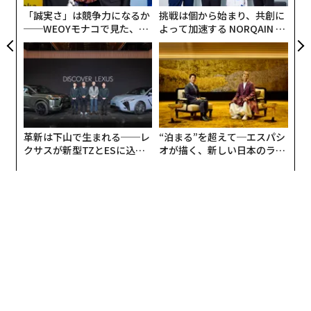
「誠実さ」は競争力になるか
挑戦は個から始まり、共創に
──WEOYモナコで見た、く
よって加速する NORQAIN JA
ら寿司の経営哲学
PAN 特別座談会
革新は下山で生まれる──レ
“泊まる”を超えて─エスパシ
クサスが新型TZとESに込め
オが描く、新しい日本のラグ
た「DISCOVER」の哲学
ジュアリー（中編）