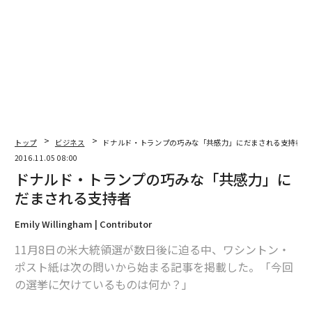
編集 = 木内涼子
2026年9月号発売中
最新号の購入はこちらから
トップ
ビジネス
ドナルド・トランプの巧みな「共感力」にだまされる支持者
2016.11.05 08:00
ドナルド・トランプの巧みな「共感力」に
メンバーシップに登録する
だまされる支持者
Emily Willingham | Contributor
11月8日の米大統領選が数日後に迫る中、ワシントン・
関連記事
ポスト紙は次の問いから始まる記事を掲載した。「今回
の選挙に欠けているものは何か？」
ドナルド・トランプの巧みな「共感力」にだまされる支持者