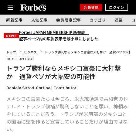
会員登録
ログイン
新着記事
人気記事
会員限定記事
カテゴリ
連載
コ
Forbes JAPAN MEMBERSHIP 新機能｜
NEWS
記事ページ内の広告表示を最小限にしました
トップ
ビジネス
トランプ勝利ならメキシコ富豪に大打撃か 通貨ペソが大幅安
2016.11.09 13:30
トランプ勝利ならメキシコ富豪に大打撃
か 通貨ペソが大幅安の可能性
Daniela Sirtori-Cortina | Contributor
メキシコの富豪たちは今ごろ、米大統領選で共和党のド
ナルド・トランプ候補が勝利しないことを願い、神頼み
をしていることだろう。トランプが米南部のメキシコと
の国境に壁を作ると宣言していることだけが理由ではな
い。