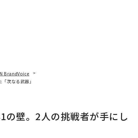
れ
え見つけた、防災一筋20
I
年の答え
N BrandVoice
た「次なる武器」
1の壁。2人の挑戦者が手にし