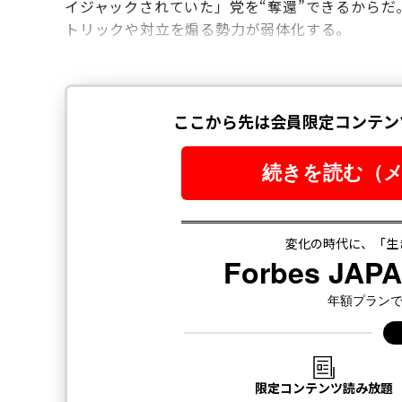
イジャックされていた」党を“奪還”できるから
トリックや対立を煽る勢力が弱体化する。