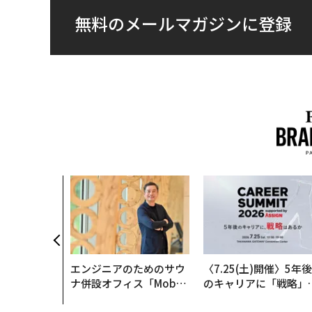
無料のメールマガジンに登録
、未来を再定
年企業BAT
ークレスな未
エンジニアのためのサウ
〈7.25(土)開催〉5年後
ナ併設オフィス「Mobiu
のキャリアに「戦略」
s Park」がオープン──
あるか。トップエグゼ