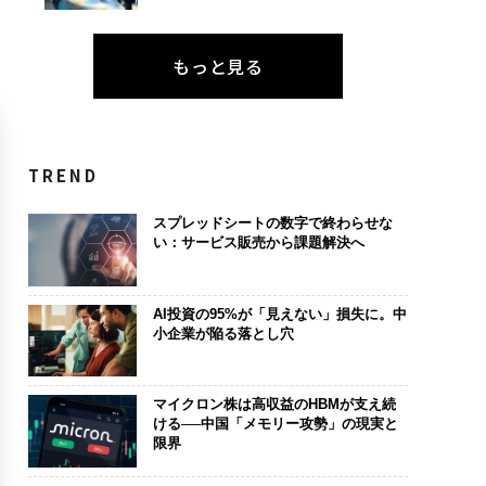
もっと見る
TREND
スプレッドシートの数字で終わらせな
い：サービス販売から課題解決へ
AI投資の95%が「見えない」損失に。中
小企業が陥る落とし穴
マイクロン株は高収益のHBMが支え続
ける──中国「メモリー攻勢」の現実と
限界