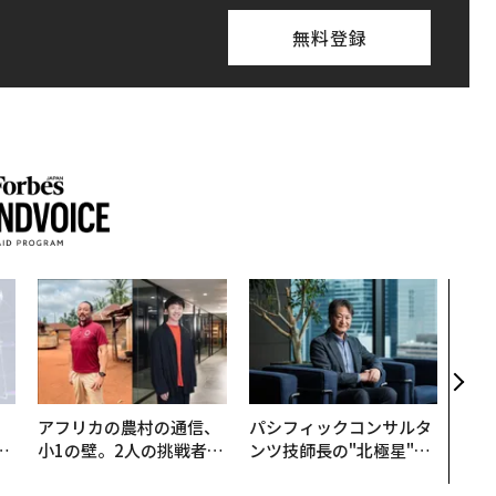
無料登録
目先
年後
─ア
支援
アフリカの農村の通信、
パシフィックコンサルタ
は
小1の壁。2人の挑戦者が
ンツ技師長の"北極星"。
ク
手にした「次なる武器」
災害への無力感を乗り越