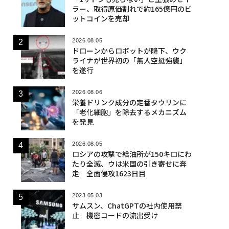
ラー、取得原価割れで約165億円のビ
ットコインを売却
2026.08.05
ドローンからロボットが降下、ウク
ライナが世界初の「無人空挺強襲」
を遂行
2026.08.06
栄養ドリンク成分の定番タウリンに
「老化細胞」を除去するメカニズム
を発見
2026.08.05
ロシアの攻撃で給油所が150キロにわ
たり全滅、ウは米国の引き寄せに奔
走 全面侵攻1623日目
2023.05.03
サムスン、ChatGPTの社内使用禁
止 機密コードの流出受け