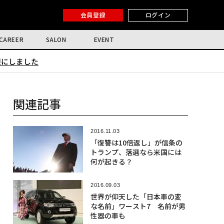
会員登録
ログイン
CAREER
SALON
EVENT
限にしました
関連記事
2016.11.03
「復讐は10倍返し」が信条の
トランプ、落選なら米国には
何が起きる？
2016.09.03
世界が仰天した「日本車の変
な名前」ワースト7 名前が男
性器の車も