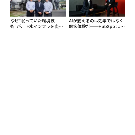
なぜ“眠っていた環境技
AIが変えるのは効率ではなく
術”が、下水インフラを変え
顧客体験だ──HubSpot Ja
たのか──産総研×月島JFE
panが語る「Grow Better」
アクアソリューションの10年
な組織のつくり方