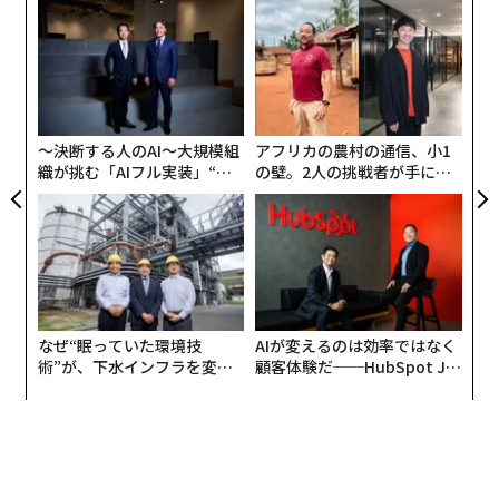
伝
る
モ
内
グ
実
全
〜決断する人のAI〜大規模組
アフリカの農村の通信、小1
織が挑む「AIフル実装」“使
の壁。2人の挑戦者が手にし
う”企業から“動く”企業へ【N
た「次なる武器」
TTドコモビジネス×PwC】
なぜ“眠っていた環境技
AIが変えるのは効率ではなく
術”が、下水インフラを変え
顧客体験だ──HubSpot Ja
たのか──産総研×月島JFE
panが語る「Grow Better」
アクアソリューションの10年
な組織のつくり方