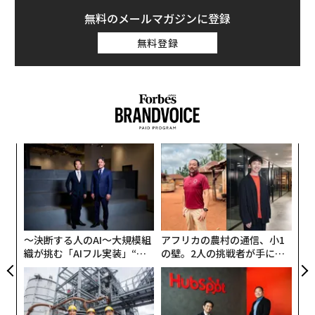
無料のメールマガジンに登録
無料登録
伝
る
モ
内
グ
実
全
〜決断する人のAI〜大規模組
アフリカの農村の通信、小1
織が挑む「AIフル実装」“使
の壁。2人の挑戦者が手にし
う”企業から“動く”企業へ【N
た「次なる武器」
TTドコモビジネス×PwC】