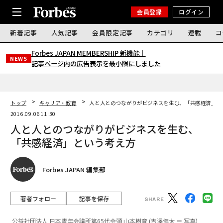
会員登録
ログイン
新着記事
人気記事
会員限定記事
カテゴリ
連載
コ
Forbes JAPAN MEMBERSHIP 新機能｜
NEWS
記事ページ内の広告表示を最小限にしました
トップ
キャリア・教育
人と人とのつながりがビジネスを生む、「共感経済」と
2016.09.06 11:30
人と人とのつながりがビジネスを生む、
「共感経済」という考え方
Forbes JAPAN 編集部
著者フォロー
記事を保存
公益社団法人 日本青年会議所第65代会頭 山本樹育 (吉澤健太 ＝ 写真)