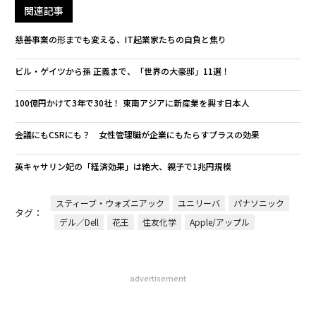
関連記事
慈善事業の形までも変える、IT起業家たちの自負と焦り
ビル・ゲイツから孫 正義まで、「世界の大豪邸」11選！
100億円かけて3年で30社！ 東南アジアに新産業を興す日本人
会議にもCSRにも？ 女性管理職が企業にもたらすプラスの効果
英キャサリン妃の「経済効果」は絶大、親子で1兆円規模
スティーブ・ウォズニアック
ユニリーバ
パナソニック
タグ：
デル／Dell
花王
住友化学
Apple/アップル
advertisement