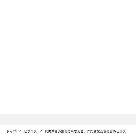
トップ
ビジネス
慈善事業の形までも変える、IT起業家たちの自負と焦り