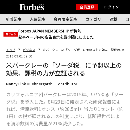
会員登録
ログイン
新着記事
人気記事
会員限定記事
カテゴリ
連載
コ
Forbes JAPAN MEMBERSHIP 新機能｜
NEWS
記事ページ内の広告表示を最小限にしました
トップ
ビジネス
米バークレーの「ソーダ税」に予想以上の効果、課税の力が立
2016.09.01 09:00
米バークレーの「ソーダ税」に予想以上の
効果、課税の力が立証される
Nancy Fink Huehnergarth | Contributor
カリフォルニア州バークレーは2015年、いわゆる「ソー
ダ税」を導入した。8月23日に発表された研究報告によ
れば、清涼飲料1オンス（約28.5ml）当たり1セント（約
1円）の税が課されるこの制度により、低所得世帯によ
る清涼飲料の消費量が21％減少した。