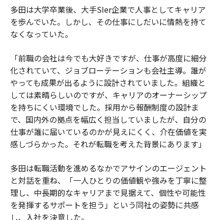
多田は大学卒業後、大手SIer企業で人事としてキャリア
を歩んでいた。しかし、その仕事にしだいに情熱を持て
なくなっていた。
「前職の会社は今でも大好きですが、仕事が高度に細分
化されていて、ジョブローテーションも会社主導。誰が
やっても成果が出るように設計されていました。組織と
しては素晴らしいのですが、キャリアのオーナーシップ
を持ちにくい環境でした。採用から報酬制度の設計ま
で、国内外の拠点を幅広く担当していましたが、自分の
仕事が誰に届いているのかが見えにくく、介在価値を実
感しづらかった。それが転職を考えた背景にあります」
多田は転職活動を進めるなかでアサインのエージェント
と対話を重ね、「一人ひとりの価値観や強みを丁寧に整
理し、中長期的なキャリアまで見据えて、個性や可能性
を発揮するサポートを担う」という同社の姿勢に共感
し、入社を決意した。