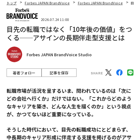
トップ
Forbes JAPAN BrandVoice
Forbes JAPAN BrandVoice
目先
2026.07.24 11:00
目先の転職ではなく「10年後の価値」をつ
くる──アサインの長期伴走型支援とは
Forbes JAPAN BrandVoice Studio
著者フォロー
記事を保存
転職市場が活況を呈するいま、問われているのは「次に
どの会社へ行くか」だけではない。「これからどのよう
なキャリアを築き、どんな人生を描くのか」という視点
が、かつてないほど重要になっている。
そうした時代において、目先の転職成功にとどまらず、
中長期のキャリア形成に伴走する支援を掲げるのがアサ