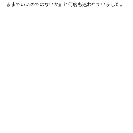
ままでいいのではないか』と何度も迷われていました。
私は特定の企業や環境を勧めたかったわけではありませ
ん。ただ、ご本人が対話を重ねる中で見えてきた価値観
や将来像を考えたとき、その選択を後悔しないために
は、一度立ち止まって自分自身の意思と向き合うことが
大切だと感じました。そこで『どちらを選ぶかではな
く、自分で納得して選ぶことが、この先のキャリアにと
って何より大切だと思います』と率直にお伝えしまし
た。加えて、現職と比較した際の得られる経験やスキ
ル、転職することによるメリットとデメリットを提示
し、目指したい将来像や自分らしいと感じるのはどちら
かという議論を重ねました。
最終的にご本人は自らの意思で新たな環境を選択されま
した。入社当初は慣れない環境に苦労される場面もあり
ましたが、定期的な面談を重ねながら継続的に伴走させ
ていただきました。すると少しずつ成果が表れ始め、社