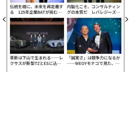
ェ
伝統を礎に、未来を再定義す
内製化こそ、コンサルティン
る 125年企業BATが挑むス
グの本質だ レバレジーズが
モークレスな未来
実践する、次世代ファームの
全貌
革新は下山で生まれる──レ
「誠実さ」は競争力になるか
クサスが新型TZとESに込め
──WEOYモナコで見た、く
た「DISCOVER」の哲学
ら寿司の経営哲学