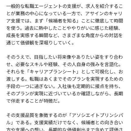
一般的な転職エージェントの支援が、求人を紹介するこ
とが業務の中心になっている一方で、アサインのキャリ
ア支援では、まず「候補者を知る」ことに徹底して時間
を使う。過去に熱中したことややりがいに感じた経験、
成長を実感する瞬間など、さまざまな角度からの対話を
通じて価値観を深堀りしていく。
そのうえで、目指したい将来像やありたい姿をすり合わ
せ、必要なスキルや経験、その人自身の強みを言語化。
それらを「キャリアプランシート」として可視化し、お
渡しする。転職はあくまでそのプランを実現するための
手段の一つに過ぎない。入社後も定期的に接点を持ち、
そのプランが実現に近づいているか確認しながら、長期
で伴走することが特徴だ。
その支援品質を象徴するのが「アソシエイトプリンシパ
ル」である。支援実績だけでなく、候補者との向き合い
方や支援への想い、長期的な価値創出まで含めて評価さ