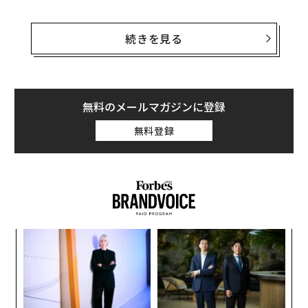
「低所得世帯は肥満や糖尿病など健康状態が悪化した場
合、深刻な影響を受けることになる。炭酸飲料や砂糖入
続きを見る
り飲料の消費量が減ったことは、とても明るい材料だ」
と、研究を実施したカリフォルニア大学バークレー校の
クリスティン・マッドセン准教授は述べた。「人々に健
康的な選択を促す上で、ソーダ税は効果的なツールのよ
無料のメールマガジンに登録
うだ」
無料登録
同州では、サンフランシスコ、アルバニーとオークラン
ドの3都市で、11月にソーダ税導入の是非を問う住民投
票の実施が予定されている。コロラド州ボルダーも住民
投票の実施を検討中で、今回の研究報告は、各地のソー
ダ税賛成派にとって新たな追い風となる。
“
シ
グ
〜
金
個