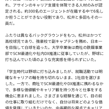
れ、アサインのキャリア支援を体現できる人材のみが認
定される。約300名のエージェントが在籍する中で6名し
か担うことができない役割であり、松井と多田もその一
員だ。
ふたりは異なるバックグラウンドをもつ。松井はかつて
高校球児であり、強豪校で副キャプテンを務め、日本一
を目指して白球を追った。大学卒業後は商社の鉄鋼事業
部でSCM最適化や社内DX推進に従事していたが、野球に
打ち込んでいた頃のような充実感を得られずにいた。
「学生時代は野球に打ち込みましたが、就職活動では明
確なキャリアの軸を持ち切れないまま、1社目を選びま
した。一方で、商社でSCM最適化やDX推進に携わるなか
で、多様な価値観やキャリア観を持つ方々と仕事をする
機会に恵まれました。さまざまな経験を通じて、目の前
の仕事に取り組むだけでなく、自分は将来どのような価
値を発揮していきたいのか、中長期的な視点でキャリア