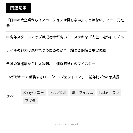
関連記事
「日本の大企業からイノベーションは興らない」ことはない、ソニー元社
長
中高年スタートアップは成功率が高い？ ステキな「人生二毛作」モデル
ナイキの魅力は失われつつあるのか？ 縮まる期待と現実の差
全国の富裕層から注文殺到、「横浜家具」のマイスター
CAがビキニで乗務するLCC「ベトジェットエア」 前年比2倍の急成長
Sony/ソニー
デル／Dell
富士フイルム
Tesla/テスラ
タグ：
マツダ
advertisement