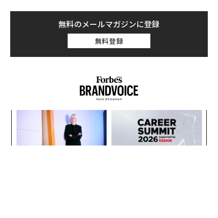
無料のメールマガジンに登録
無料登録
ア
の
た
〜
織
う
T
伝統を礎に、未来を再定義す
〈7.25(土)開催〉5年後のキ
る 125年企業BATが挑むス
ャリアに「戦略」はあるか。
モークレスな未来
トップエグゼクティブのキャ
リアに触れる1日│CAREER S
UMMIT 2026