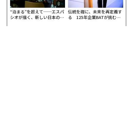
“泊まる”を超えて──エスパ
伝統を礎に、未来を再定義す
シオが描く、新しい日本のラ
る 125年企業BATが挑むス
グジュアリー（前編）
モークレスな未来