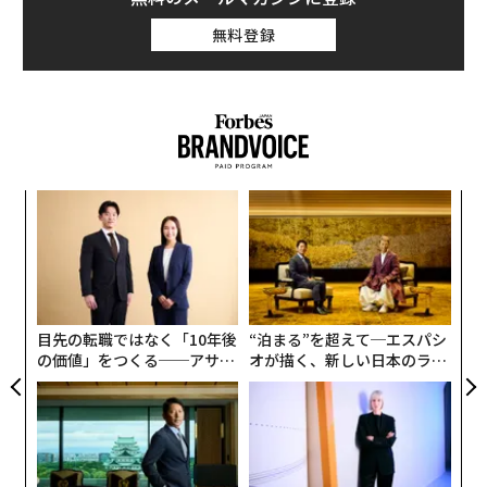
無料登録
パ
技
無
革
防
ク
た「
目先の転職ではなく「10年後
“泊まる”を超えて─エスパシ
の価値」をつくる──アサイ
オが描く、新しい日本のラグ
ンの長期伴走型支援とは
ジュアリー（中編）