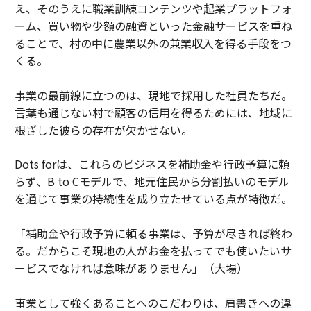
え、そのうえに職業訓練コンテンツや起業プラットフォ
ーム、買い物や少額の融資といった金融サービスを重ね
ることで、村の中に農業以外の兼業収入を得る手段をつ
くる。
事業の最前線に立つのは、現地で採用した社員たちだ。
言葉も通じない村で顧客の信用を得るためには、地域に
根ざした彼らの存在が欠かせない。
Dots forは、これらのビジネスを補助金や行政予算に頼
らず、B to Cモデルで、地元住民から分割払いのモデル
を通じて事業の持続性を成り立たせている点が特徴だ。
「補助金や行政予算に頼る事業は、予算が尽きれば終わ
る。だからこそ現地の人がお金を払ってでも使いたいサ
ービスでなければ意味がありません」（大場）
事業として強くあることへのこだわりは、肩書きへの違