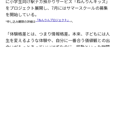
に小学生向け駅ナカ預かりサービス「ねんりんキッズ」
をプロジェクト展開し、7月にはサマースクールの募集
を開始している。
「ねんりんプロジェクト」
*申し込み期限の詳細は
へ
「体験格差とは、つまり情報格差。本来、子どもには人
生を変えるような体験や、自分に一番合う価値観との出
合いがもっとあっていいはずなのに、移動といった物理
的な制約でアクセスできていない状況です。そこに送迎
サービスでアプローチしながら、さらに僕たち自身も新
たな体験機会を提供していくことが今の目標です」（豊
田）
２人を支えた伴走と、これから
2人がプログラムで得たものは同じではない。それでも
共通していたのは、伴走を通じて事業を見つめ直し、次
の成長につながる基盤を整えたことだった。その変化
は、プログラム終了後にも表れている。