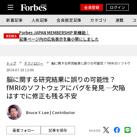
会員登録
ログイン
新着記事
人気記事
会員限定記事
カテゴリ
連載
コ
Forbes JAPAN MEMBERSHIP 新機能｜
NEWS
記事ページ内の広告表示を最小限にしました
トップ
テクノロジー
脳に関する研究結果に誤りの可能性？ fMRIのソフトウェ
2016.07.10 12:00
脳に関する研究結果に誤りの可能性？
fMRIのソフトウェアにバグを発見 ─欠陥
はすでに修正も残る不安
Bruce Y. Lee | Contributor
著者フォロー
記事を保存