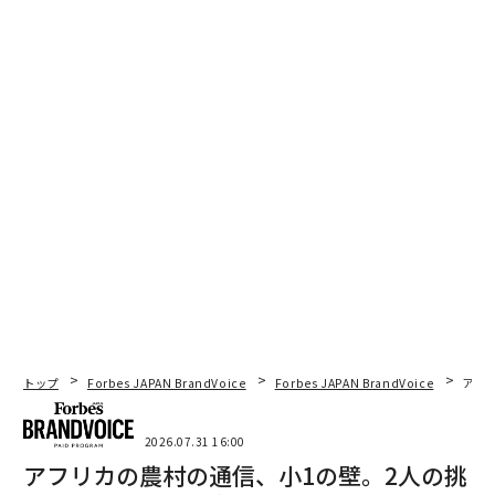
トップ
Forbes JAPAN BrandVoice
Forbes JAPAN BrandVoice
アフ
2026.07.31 16:00
アフリカの農村の通信、小1の壁。2人の挑