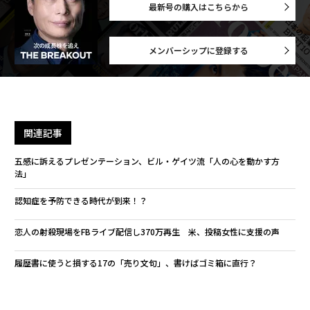
最新号の購入はこちらから
メンバーシップに登録する
関連記事
五感に訴えるプレゼンテーション、ビル・ゲイツ流「人の心を動かす方
法」
認知症を予防できる時代が到来！？
恋人の射殺現場をFBライブ配信し370万再生 米、投稿女性に支援の声
履歴書に使うと損する17の「売り文句」、書けばゴミ箱に直行？