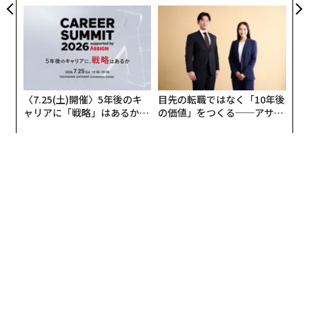
たのか──産総研×月島JFE
た「DISCOVER」の哲学
アクアソリューションの10年
〈7.25(土)開催〉5年後のキ
目先の転職ではなく「10年後
ャリアに「戦略」はあるか。
の価値」をつくる──アサイ
トップエグゼクティブのキャ
ンの長期伴走型支援とは
リアに触れる1日│CAREER S
UMMIT 2026