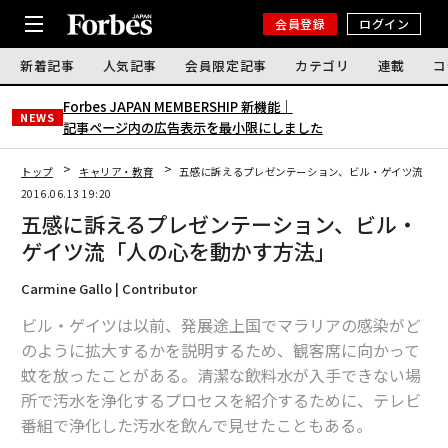
会員登録
ログイン
新着記事
人気記事
会員限定記事
カテゴリ
連載
コ
Forbes JAPAN MEMBERSHIP 新機能｜
NEWS
記事ページ内の広告表示を最小限にしました
トップ
キャリア・教育
五感に訴えるプレゼンテーション、ビル・ゲイツ流「人
2016.06.13 19:20
五感に訴えるプレゼンテーション、ビル・
ゲイツ流「人の心を動かす方法」
Carmine Gallo | Contributor
ビル・ゲイツは以前、発展途上国でマラリアの感染がど
のように拡大するかを説明するため、観客席に向かって
蚊を放ったことがある。清潔な飲料水が入手できない場
所で汚水を浄化するプロセスを紹介するために、テレビ
番組で浄化した汚水を飲んで見せたこともある。