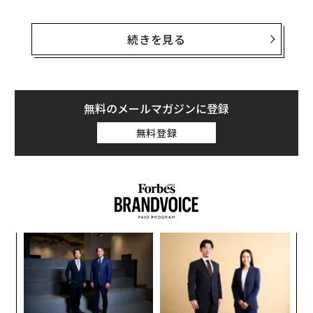
そのゲイツが今度は、サハラ以南アフリカの貧困撲滅に
向けた解決策への関心を高めるため、ニューヨークのワ
続きを見る
ン・ワールド・トレード・センター68階に鶏舎をつくっ
た。ニワトリの前で貧困問題に関する新たな取り組みを
発表することで、プレゼンテーションを立体的かつ人の
五感に訴える経験にしたのだ。
無料のメールマガジンに登録
無料登録
パワーポイントを使って、事実や数字を見せるだけのプ
レゼンテーションにすることもできた。だが、ゲイツは
報道機関やブロガーたちに、共有や議論ができる、写真
に撮ることができる、そして楽しむこともできる情報提
供を行った。退屈なプレゼンテーションは聴衆の思考に
も心にも訴えないことを、よく知っているのだ。そし
─レ
“
て、極度の貧困に関連した問題の解決に心から情熱を傾
込め
シ
けているゲイツは、この問題について訴える機会があれ
グ
ンツ
ア
ば、それを無駄にはしたくない。
への
の
た、
た