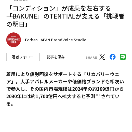
「コンディション」が成果を左右する
――「BAKUNE」のTENTIALが支える「挑戦者
の明日」
Forbes JAPAN BrandVoice Studio
編集＝木内涼子
著者フォロー
記事を保存
2026年9月号発売中
着用により疲労回復をサポートする「リカバリーウェ
ア」。大手アパレルメーカーや低価格ブランドも相次い
最新号の購入はこちらから
で参入し、その国内市場規模は2024年の約189億円から
※1
2030年には約1,700億円へ拡大すると予測
されてい
る。
メンバーシップに登録する
過熱するマーケットにおいて、価格競争とは一線を画す
ブランドとして独自のポジションを築いているのが、TE