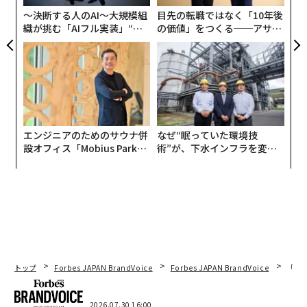
〜決断する人のAI〜大規模組
目先の転職ではなく「10年後
織が挑む「AIフル実装」“使
の価値」をつくる──アサイ
う”企業から“動く”企業へ【N
ンの長期伴走型支援とは
TTドコモビジネス×PwC】
エンジニアのためのサウナ併
なぜ“眠っていた環境技
設オフィス「Mobius Park」
術”が、下水インフラを変え
がオープン──タマディック
たのか──産総研×月島JFE
が健康経営を徹底する理由
アクアソリューションの10年
トップ
Forbes JAPAN BrandVoice
Forbes JAPAN BrandVoice
「コン
2026.07.30 16:00