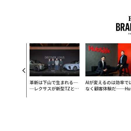
はなく「10
」をつくる─
の長期伴走型
革新は下山で生まれる─
AIが変えるのは効率で
─レクサスが新型TZとE
なく顧客体験だ──Hu
Sに込めた「DISCOVE
Spot Japanが語る「G
R」の哲学
ow Better」な組織の
くり方