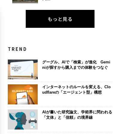
もっと見る
TREND
グーグル、AIで「検索」が進化 Gemi
niが探すから購入までの体験をつなぐ
インターネットのルールを変える、Clo
udflareの「エージェント型」構想
AIが書いた研究論文、学術界に問われる
「文体」と「信頼」の境界線