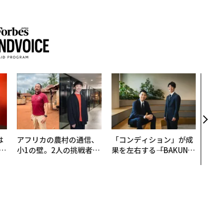
エン
ナ併
s 
タマ
を徹
は
アフリカの農村の通信、
「コンディション」が成
b
小1の壁。2人の挑戦者が
果を左右する――「BAKUN
r
手にした「次なる武器」
E」のTENTIALが支える
つ
「挑戦者の明日」