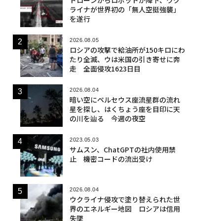
ライナが世界初の「無人空挺強襲」
を遂行
2026.08.05
ロシアの攻撃で給油所が150キロにわ
たり全滅、ウは米国の引き寄せに奔
走 全面侵攻1623日目
2026.08.04
暗い空にペルセウス座流星群の流れ
星を探し、はくちょう座を目印に天
の川を辿る 今週の夜空
2023.05.03
サムスン、ChatGPTの社内使用禁
止 機密コードの流出受け
2026.08.04
ウクライナ侵攻で塗り替えられた世
界のエネルギー地図 ロシアは信用
失墜