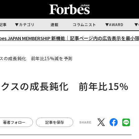
記事
カテゴリ
連載
コラムニスト
AWARD
rbes JAPAN MEMBERSHIP 新機能｜
記事ページ内の広告表示を最小
スの成長鈍化 前年比15%減を予測
クスの成長鈍化 前年比15%
著者フォロー
記事を保存