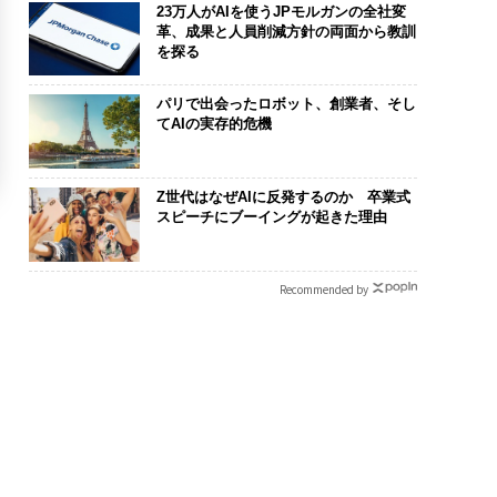
23万人がAIを使うJPモルガンの全社変
革、成果と人員削減方針の両面から教訓
を探る
パリで出会ったロボット、創業者、そし
てAIの実存的危機
Z世代はなぜAIに反発するのか 卒業式
スピーチにブーイングが起きた理由
Recommended by