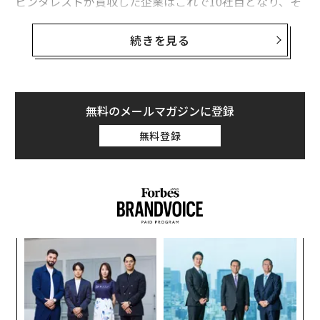
ピンタレストが買収した企業はこれで10社目となり、そ
のうち米国以外の企業は2社目となった。ノルドが担当
するのは、コンテンツの保存や復旧といったピンタレス
続きを見る
トにとって重要な機能だ。ピンタレストが米国以外のユ
ーザーにとって、魅力あるアプリにする役割も担うとい
う。
無料のメールマガジンに登録
ピンタレストの月間アクティブ・ユーザー数はおよそ1
無料登録
億人で、その半数近くが米国外に住んでいる。ノルドは
すでにピンタレストで働き始めている。ピンタレストは
同社が始まって以来最大のアップデートを発表したばか
りだ。
内
グ
実
〈7
全
ャ
ト