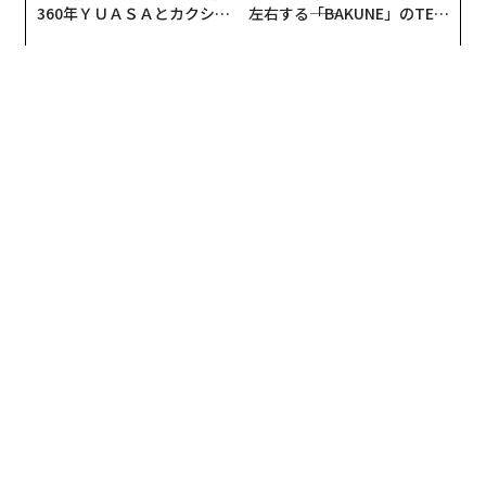
編集＝上田裕資
2026年9月号発売中
最新号の購入はこちらから
メンバーシップに登録する
関連記事