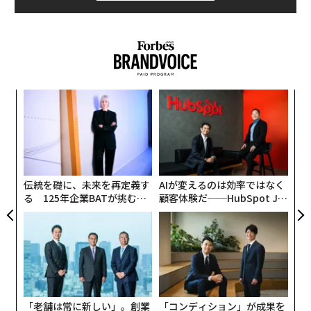
伝統を礎に、未来を再定義す
AIが変えるのは効率ではなく
る 125年企業BATが挑むス
顧客体験だ──HubSpot Ja
モークレスな未来
panが語る「Grow Better」
な組織のつくり方
「老舗は常に新しい」。創業
「コンディション」が成果を
360年ＹＵＡＳＡとカクシン
左右する――「BAKUNE」のTEN
CEO田尻望が語る、AIを超え
TIALが支える「挑戦者の明
る人の価値
日」