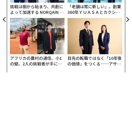
リア
挑戦は個から始まり、共創に
「老舗は常に新しい」。創業
UM
よって加速する NORQAIN JA
360年ＹＵＡＳＡとカクシン
PAN 特別座談会
CEO田尻望が語る、AIを超え
る人の価値
アフリカの農村の通信、小1
目先の転職ではなく「10年後
の壁。2人の挑戦者が手にし
の価値」をつくる──アサイ
た「次なる武器」
ンの長期伴走型支援とは