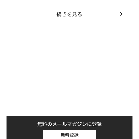
選ばれている。
続きを見る
PicsArtの製品担当バイスプレジデントを務めるアルガ
ム・ダハチュニアン（Argam DerHartunian）は、初心者
でも難なく使えるシンプルさと、豊かな画像編集機能を
兼ね備えたアプリ作りを追求していくと話す。
無料のメールマガジンに登録
無料登録
「インスタインマイハンド」が日本の10代にも人気
PicsArtで作成した画像の多くがインスタグラムで共有さ
れているため、新規ユーザーの多くはインスタグラム経
由でPicsArtのことを知り、アプリをダウンロードしてい
るという。4億人が利用するインスタグラムに対し、Pics
革
Artは加工した画像を他のSNSでシェアする機能を提供
ク
し、差別化を図っている。
た「
〜
織
う
T