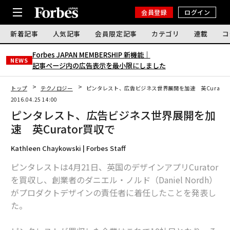
会員登録
ログイン
新着記事
人気記事
会員限定記事
カテゴリ
連載
コ
Forbes JAPAN MEMBERSHIP 新機能｜
NEWS
記事ページ内の広告表示を最小限にしました
トップ
テクノロジー
ピンタレスト、広告ビジネス世界展開を加速 英Curato
2016.04.25 14:00
ピンタレスト、広告ビジネス世界展開を加
速 英Curator買収で
Kathleen Chaykowski | Forbes Staff
ピンタレストは4月21日、英国のデザインアプリCurator
を買収し、創業者のダニエル・ノルド（Daniel Nordh）
がプロダクトデザインの責任者に着任したことを発表し
た。