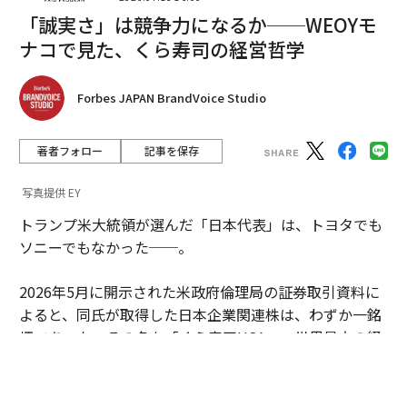
「誠実さ」は競争力になるか──WEOYモ
2026年9月号発売中
ナコで見た、くら寿司の経営哲学
最新号の購入はこちらから
Forbes JAPAN BrandVoice Studio
メンバーシップに登録する
著者フォロー
記事を保存
写真提供 EY
トランプ米大統領が選んだ「日本代表」は、トヨタでも
ソニーでもなかった──。
関連記事
2026年5月に開示された米政府倫理局の証券取引資料に
米アバクロ 従業員の「顔採用」廃止を宣言
よると、同氏が取得した日本企業関連株は、わずか一銘
ファッション業界で最も稼ぐ女性 GAP創業者は「資産3800億円」
柄であった。その名も「くら寿司USA」。世界最大の経
済大国のトップが、なぜ回転寿司チェーンに賭けたのか
米小売業界で最も稼ぐ女性重役は年収35億円
──。その投資判断を追うと、今の世界で進行するある
変化が見えてくる。