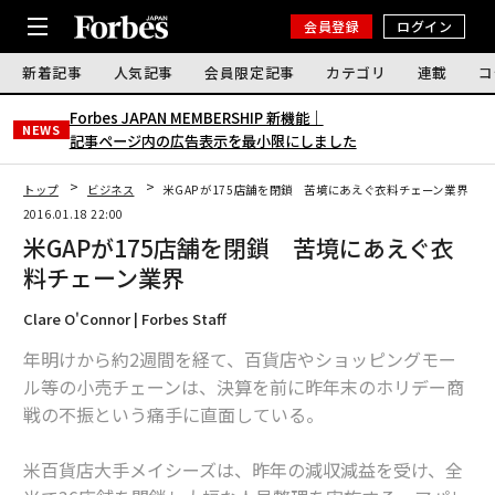
会員登録
ログイン
新着記事
人気記事
会員限定記事
カテゴリ
連載
コ
Forbes JAPAN MEMBERSHIP 新機能｜
NEWS
記事ページ内の広告表示を最小限にしました
トップ
ビジネス
米GAPが175店舗を閉鎖 苦境にあえぐ衣料チェーン業界
2016.01.18 22:00
米GAPが175店舗を閉鎖 苦境にあえぐ衣
料チェーン業界
Clare O'Connor | Forbes Staff
年明けから約2週間を経て、百貨店やショッピングモー
ル等の小売チェーンは、決算を前に昨年末のホリデー商
戦の不振という痛手に直面している。
米百貨店大手メイシーズは、昨年の減収減益を受け、全