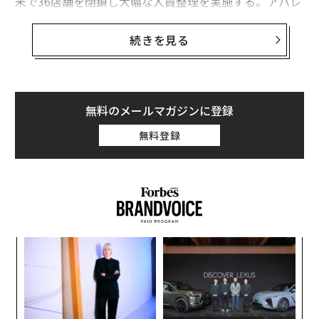
米で36店舗を閉鎖し大幅な人員整理を実施する。アパレ
ル大手、GAPは北米で175の店舗を、米ドラッグストア
チェーン、ウォルグリーンは200店舗を閉鎖する予定
続きを見る
だ。百貨店大手 J.C. ペニーも年内に7カ所のショッピン
グモール店舗を閉鎖する方針を明らかにした。
企業の経営状態を分析し格付け情報を提供する米ラピッ
無料のメールマガジンに登録
ド・レーティングスによると、店舗数削減に取り組む小
無料登録
売業者の中で最も危険な状態にあるのがJ.C. ペニーだ。
創業
な
シン
術
超え
た
ア
ア
の
た