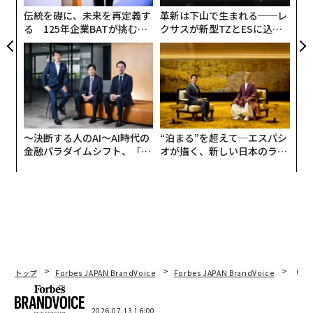
伝統を礎に、未来を再定義す
革新は下山で生まれる──レ
る 125年企業BATが挑むス
クサスが新型TZとESに込め
モークレスな未来
た「DISCOVER」の哲学
〜決断する人のAI〜AI時代の
“泊まる”を超えて─エスパシ
金融パラダイムシフト、「超
オが描く、新しい日本のラグ
個別化」の核心 【MUFG×ウ
ジュアリー（中編）
ェルスナビ×PwC】
トップ
Forbes JAPAN BrandVoice
Forbes JAPAN BrandVoice
「誠
編集＝上田裕資
2026.07.13 16:00