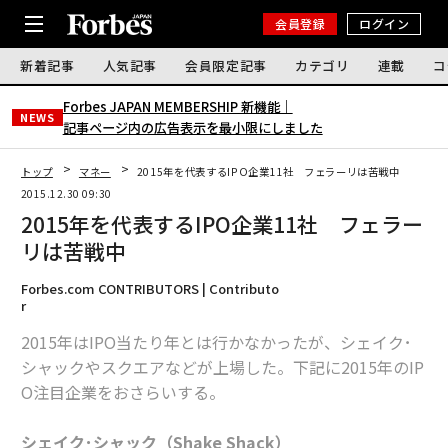
会員登録
ログイン
新着記事
人気記事
会員限定記事
カテゴリ
連載
コ
Forbes JAPAN MEMBERSHIP 新機能｜
NEWS
記事ページ内の広告表示を最小限にしました
トップ
マネー
2015年を代表するIPO企業11社 フェラーリは苦戦中
2015.12.30 09:30
2015年を代表するIPO企業11社 フェラー
リは苦戦中
Forbes.com CONTRIBUTORS | Contributo
r
2015年はIPO当たり年とは行かなかったが、シェイク･
シャックやスクエアなどが上場した。下記に2015年のIP
O注目企業をおさらいする。
シェイク･シャック（Shake Shack）