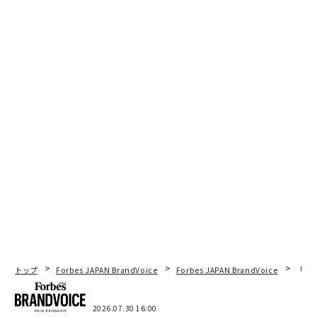
トップ
Forbes JAPAN BrandVoice
Forbes JAPAN BrandVoice
「コン
2026.07.30 16:00