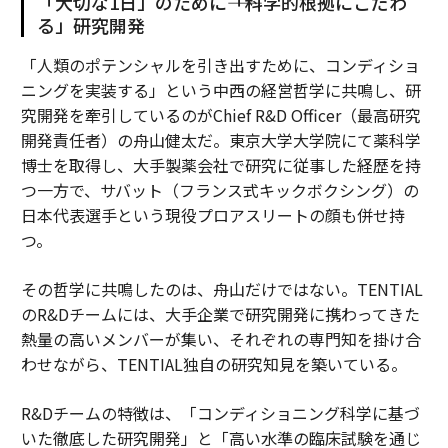
「大切な1日」のために――「科学的根拠にこだわ
る」研究開発
「人類のポテンシャルを引き出すために、コンディショ
ニングを実装する」という中西の経営哲学に共鳴し、研
究開発を牽引しているのがChief R&D Officer（最高研究
開発責任者）の舟山健太だ。東京大学大学院にて薬科学
博士を取得し、大手製薬会社で研究に従事した経歴を持
つ一方で、サバット（フランス式キックボクシング）の
日本代表選手という現役プロアスリートの顔も併せ持
つ。
その哲学に共鳴したのは、舟山だけではない。TENTIAL
のR&Dチームには、大手企業で研究開発に携わってきた
熱量の高いメンバーが集い、それぞれの専門知を掛け合
わせながら、TENTIAL独自の研究知見を築いている。
R&Dチームの特徴は、「コンディショニング科学に基づ
いた徹底した研究開発」と「高い水準の臨床試験を通じ