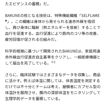
たエビデンスの蓄積」だ。
BAKUNEの核となる技術は、特殊機能繊維「SELFLAME
®」。この繊維は身体から発せられる遠赤外線を吸収
し、再び身体に輻射（熱エネルギーを放射）することで
血行を促進する。血行促進により筋肉のコリ等の改善、
疲労回復が促される仕組みだ。
科学的根拠に基づいて開発されたBAKUNEは、家庭用遠
赤外線血行促進衣自主基準をクリアし、一般医療機器と
※2
して届出を完了している。
さらに、臨床試験ではさまざまなデータを収集し、商品
に活かす。例えば体温に関しては、体表温度を測定する
だけでは不十分とチームは考え、被験者にカプセル型の
体温計を服用させ、腸内の深部体温をモニタリングして
生理学的データを蓄積している。