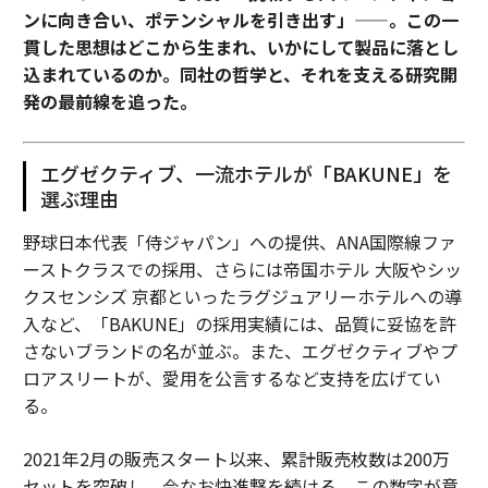
ンに向き合い、ポテンシャルを引き出す」——。この一
貫した思想はどこから生まれ、いかにして製品に落とし
込まれているのか。同社の哲学と、それを支える研究開
発の最前線を追った。
エグゼクティブ、一流ホテルが「BAKUNE」を
選ぶ理由
野球日本代表「侍ジャパン」への提供、ANA国際線ファ
ーストクラスでの採用、さらには帝国ホテル 大阪やシッ
クスセンシズ 京都といったラグジュアリーホテルへの導
入など、「BAKUNE」の採用実績には、品質に妥協を許
さないブランドの名が並ぶ。また、エグゼクティブやプ
ロアスリートが、愛用を公言するなど支持を広げてい
る。
2021年2月の販売スタート以来、累計販売枚数は200万
セットを突破し、今なお快進撃を続ける。この数字が意