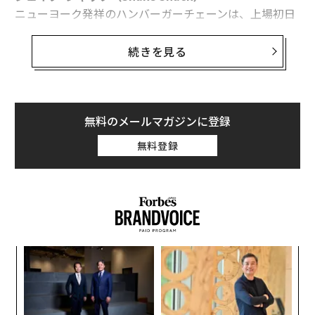
ニューヨーク発祥のハンバーガーチェーンは、上場初日
にIPO価格の2倍まで値を上げて話題になったが、その後
の業績が振るわず夏の間は株価が低迷した。
続きを見る
ボックス（Box）
アーロン･レヴィ率いるクラウドストレージ企業ボック
スは2015年1月に上場し、株式公開を行った数少ないユ
無料のメールマガジンに登録
ニコーンの1つとなった。
無料登録
A
顧客
pa
「
な
左右