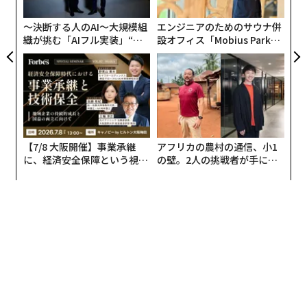
T
日
〜決断する人のAI〜大規模組
エンジニアのためのサウナ併
織が挑む「AIフル実装」“使
設オフィス「Mobius Park」
う”企業から“動く”企業へ【N
がオープン──タマディック
TTドコモビジネス×PwC】
が健康経営を徹底する理由
【7/8 大阪開催】事業承継
アフリカの農村の通信、小1
に、経済安全保障という視点
の壁。2人の挑戦者が手にし
が加わるとき──経営者が問
た「次なる武器」
われる新たな判断軸
編集 = Forbes JAPAN 編集部