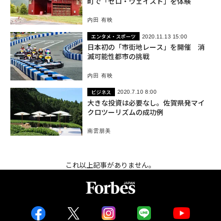
町で「ゼロ・ウェイスト」を体験
内田 有映
エンタメ・スポーツ
2020.11.13 15:00
日本初の「市街地レース」を開催 消
滅可能性都市の挑戦
内田 有映
ビジネス
2020.7.10 8:00
大きな投資は必要なし。佐賀県発マイ
クロツーリズムの成功例
南雲朋美
これ以上記事がありません。