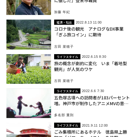
に徹した」登米市職員
加藤 年紀
経済・社会
2022.8.13 11:00
コロナ後の観光 アナログなDX事業
「ぎふ旅コイン」に期待
古田 菜穂子
ライフスタイル
2022.6.15 8:30
旅の概念が劇的に変化 いま「着地型
観光」が人気のワケ
古田 菜穂子
ライフスタイル
2022.6.6 7:30
五色塚古墳への訪問者が183パーセント
増。神戸市が制作したアニメMVの意外
な効用
多名部 重則
ライフスタイル
2021.9.11 12:00
ごみ集積所にあるホテル 徳島県上勝