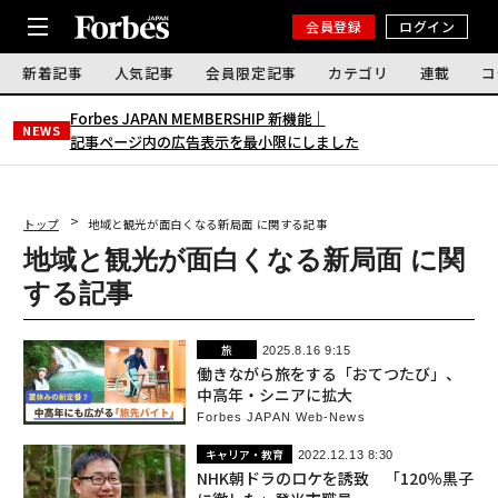
会員登録
ログイン
新着記事
人気記事
会員限定記事
カテゴリ
連載
コ
Forbes JAPAN MEMBERSHIP 新機能｜
NEWS
記事ページ内の広告表示を最小限にしました
トップ
地域と観光が面白くなる新局面 に関する記事
地域と観光が面白くなる新局面 に関
する記事
旅
2025.8.16 9:15
働きながら旅をする「おてつたび」、
中高年・シニアに拡大
Forbes JAPAN Web-News
キャリア・教育
2022.12.13 8:30
NHK朝ドラのロケを誘致 「120％黒子