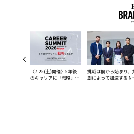
〈7.25(土)開催〉5年後
挑戦は個から始まり、
のキャリアに「戦略」は
創によって加速する N
あるか。トップエグゼク
QAIN JAPAN 特別座談
ティブのキャリアに触れ
る1日│CAREER SUMMI
T 2026