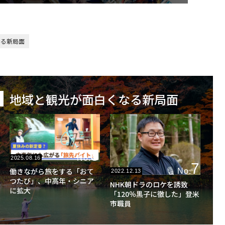
なる新局面
地域と観光が面白くなる新局面
8
No.
2025.08.16
7
働きながら旅をする「おて
No.
2022.12.13
つたび」、中高年・シニア
NHK朝ドラのロケを誘致
に拡大
「120％黒子に徹した」登米
市職員