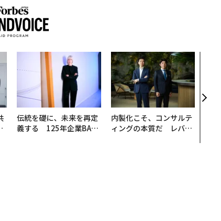
パシ
ンツ
災害
え見
年の
共
伝統を礎に、未来を再定
内製化こそ、コンサルテ
OR
義する 125年企業BAT
ィングの本質だ レバレ
会
が挑むスモークレスな未
ジーズが実践する、次世
来
代ファームの全貌