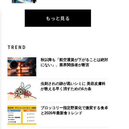
もっと見る
TREND
秋以降も「航空運賃が下がることは絶対
にない」、業界関係者が断言
虫刺されの跡が黒いシミに 美容皮膚科
が教える早く消すための6カ条
ブロッコリー指定野菜化で激変する食卓
と2026年最新食トレンド