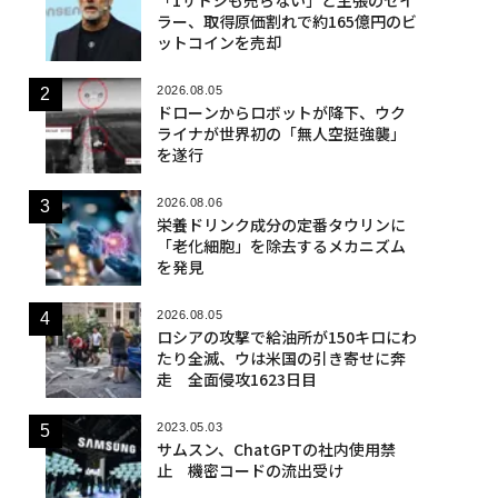
ラー、取得原価割れで約165億円のビ
ットコインを売却
2026.08.05
ドローンからロボットが降下、ウク
ライナが世界初の「無人空挺強襲」
を遂行
2026.08.06
栄養ドリンク成分の定番タウリンに
「老化細胞」を除去するメカニズム
を発見
2026.08.05
ロシアの攻撃で給油所が150キロにわ
たり全滅、ウは米国の引き寄せに奔
走 全面侵攻1623日目
2023.05.03
サムスン、ChatGPTの社内使用禁
止 機密コードの流出受け