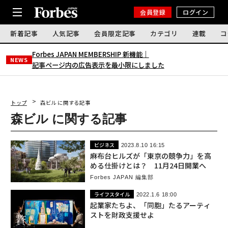
会員登録
ログイン
新着記事
人気記事
会員限定記事
カテゴリ
連載
コ
Forbes JAPAN MEMBERSHIP 新機能｜
NEWS
記事ページ内の広告表示を最小限にしました
トップ
森ビル に関する記事
森ビル に関する記事
ビジネス
2023.8.10 16:15
麻布台ヒルズが「東京の競争力」を高
める仕掛けとは？ 11月24日開業へ
Forbes JAPAN 編集部
ライフスタイル
2022.1.6 18:00
起業家たちよ、「同胞」たるアーティ
ストを財政支援せよ