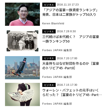
ビジネス
2016.11.10 17:23
「アジアの富豪一族資産ランキング」
発表、日本は二家族がトップ50入り
Keren Blankfeld
ビジネス
2016.7.28 8:30
三代続けば末代続く？ アジアの富豪
一族ランキング50
Forbes JAPAN 編集部
ビジネス
2016.7.20 17:00
大金持ちはなぜ財団を作るのか［富豪
のトリビア45 -Part8］
Forbes JAPAN 編集部
ビジネス
2016.7.15 17:30
ウォーレン・バフェットの元手はいく
らだった？［富豪のトリビア45 -Part
5］
Forbes JAPAN 編集部