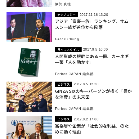
伊勢 真穂
テクノロジー
2017.11.16 13:20
アジア「富豪一族」ランキング、サム
スン一族が首位から陥落
Grace Chung
ライフスタイル
2017.9.5 16:30
人間形成の根幹にある一冊、カーネギ
ー著「人を動かす」
Forbes JAPAN 編集部
ビジネス
2017.8.5 12:30
GINZA SIXのキーパーソンが描く「豊か
な消費」の未来図
Forbes JAPAN 編集部
ビジネス
2017.8.2 17:00
富裕層や企業が「社会的な利益」のた
めに動く理由