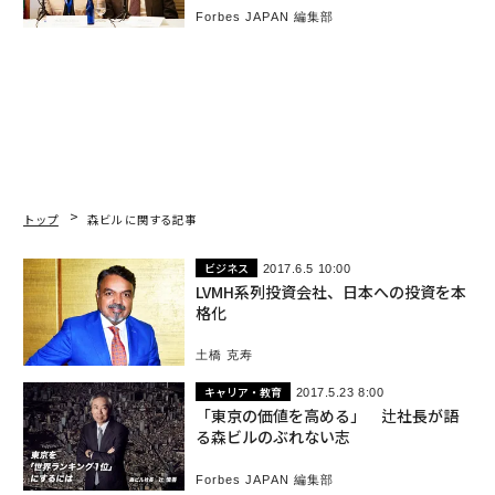
Forbes JAPAN 編集部
トップ
森ビル に関する記事
ビジネス
2017.6.5 10:00
LVMH系列投資会社、日本への投資を本
格化
土橋 克寿
キャリア・教育
2017.5.23 8:00
「東京の価値を高める」 辻社長が語
る森ビルのぶれない志
Forbes JAPAN 編集部