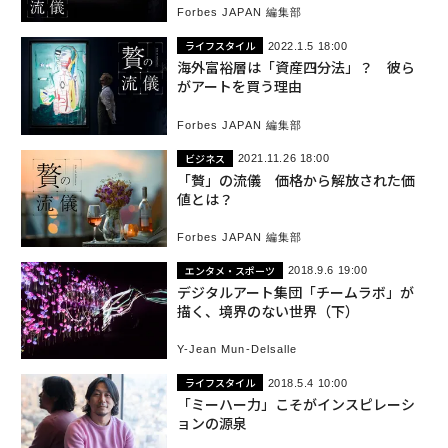
Forbes JAPAN 編集部
ライフスタイル
2022.1.5 18:00
海外富裕層は「資産四分法」？ 彼ら
がアートを買う理由
Forbes JAPAN 編集部
ビジネス
2021.11.26 18:00
「贅」の流儀 価格から解放された価
値とは？
Forbes JAPAN 編集部
エンタメ・スポーツ
2018.9.6 19:00
デジタルアート集団「チームラボ」が
描く、境界のない世界（下）
Y-Jean Mun-Delsalle
ライフスタイル
2018.5.4 10:00
「ミーハー力」こそがインスピレーシ
ョンの源泉