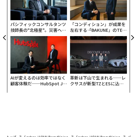
ナ併
ア
k」
の
ック
た
由
パシフィックコンサルタンツ
「コンディション」が成果を
技師長の"北極星"。災害への
左右する――「BAKUNE」のTEN
無力感を乗り越え見つけた、
TIALが支える「挑戦者の明
防災一筋20年の答え
日」
AIが変えるのは効率ではなく
革新は下山で生まれる──レ
顧客体験だ──HubSpot Ja
クサスが新型TZとESに込め
panが語る「Grow Better」
た「DISCOVER」の哲学
な組織のつくり方
トップ
Forbes JAPAN BrandVoice
Forbes JAPAN BrandVoice
パシ