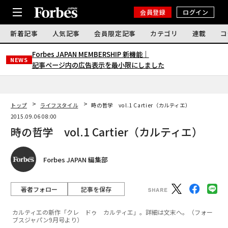
会員登録
ログイン
新着記事
人気記事
会員限定記事
カテゴリ
連載
コ
Forbes JAPAN MEMBERSHIP 新機能｜
NEWS
記事ページ内の広告表示を最小限にしました
トップ
ライフスタイル
時の哲学 vol.1 Cartier（カルティエ）
2015.09.06 08:00
時の哲学 vol.1 Cartier（カルティエ）
Forbes JAPAN 編集部
著者フォロー
記事を保存
カルティエの新作「クレ ドゥ カルティエ」。詳細は文末へ。（フォー
ブスジャパン9月号より）