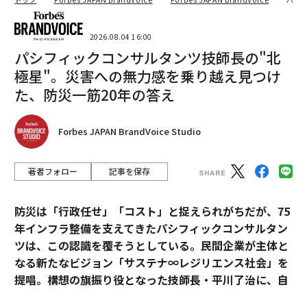
2026.08.04 16:00
パシフィックコンサルタンツ技師長の"北
極星"。災害への無力感を乗り越え見つけ
た、防災一筋20年の答え
Forbes JAPAN BrandVoice Studio
著者フォロー
記事を保存
防災は「行政任せ」「コスト」と捉えられがちだが、75
年インフラ整備を支えてきたパシフィックコンサルタン
ツは、この認識を覆そうとしている。民間企業が主体と
なる新たなビジョン「サステナ∞レジリエンス社会」を
提唱。構想の旗振り役となった技師長・平川了治に、自
身の思いと共に、ビジョンの要諦を聞いた。