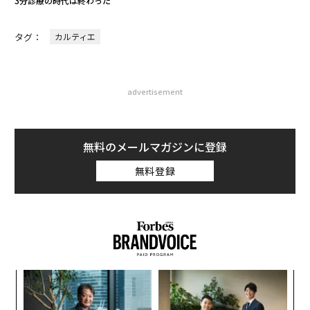
3分診療の時代は終わった
タグ：
カルティエ
advertisement
無料のメールマガジンに登録
無料登録
義す
“
むス
シ
グ