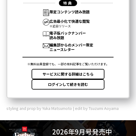
styling and prop by Yuka Matsumoto | edit by Tsuzumi Aoyama
2026年9月号発売中