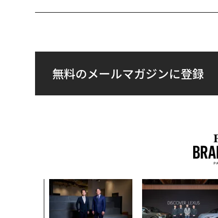
無料のメールマガジンに登録
AI〜AI時
ラダイムシフ
別化」の核心