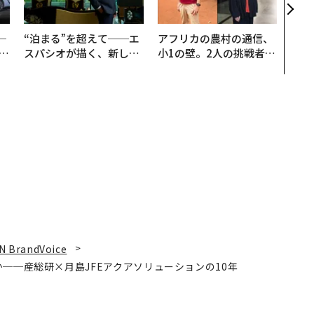
え見
年の
─
“泊まる”を超えて──エ
アフリカの農村の通信、
E
スパシオが描く、新しい
小1の壁。2人の挑戦者が
日本のラグジュアリー
手にした「次なる武器」
（前編）
N BrandVoice
──産総研×月島JFEアクアソリューションの10年