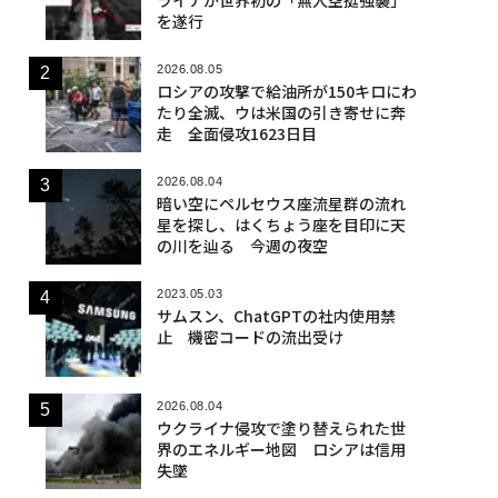
を遂行
2026.08.05
ロシアの攻撃で給油所が150キロにわ
たり全滅、ウは米国の引き寄せに奔
走 全面侵攻1623日目
2026.08.04
暗い空にペルセウス座流星群の流れ
星を探し、はくちょう座を目印に天
の川を辿る 今週の夜空
2023.05.03
サムスン、ChatGPTの社内使用禁
止 機密コードの流出受け
2026.08.04
ウクライナ侵攻で塗り替えられた世
界のエネルギー地図 ロシアは信用
失墜