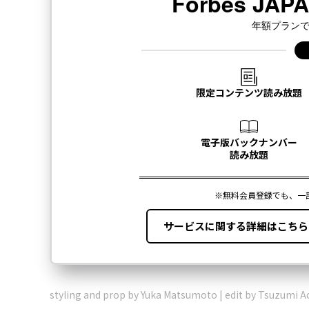
styling and prop by Yuka Matsumoto | edit by Tsuzumi 