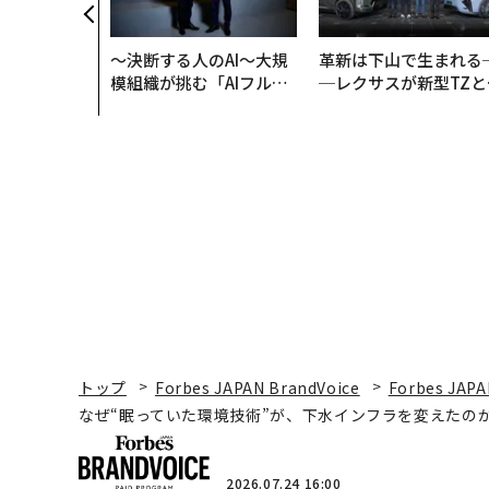
ウェルスナビ
〜決断する人のAI〜大規
革新は下山で生まれる
模組織が挑む「AIフル実
─レクサスが新型TZと
装」“使う”企業から“動
Sに込めた「DISCOVE
く”企業へ【NTTドコモ
R」の哲学
ビジネス×PwC】
トップ
Forbes JAPAN BrandVoice
Forbes JAPA
なぜ“眠っていた環境技術”が、下水インフラを変えたのか
2026.07.24 16:00