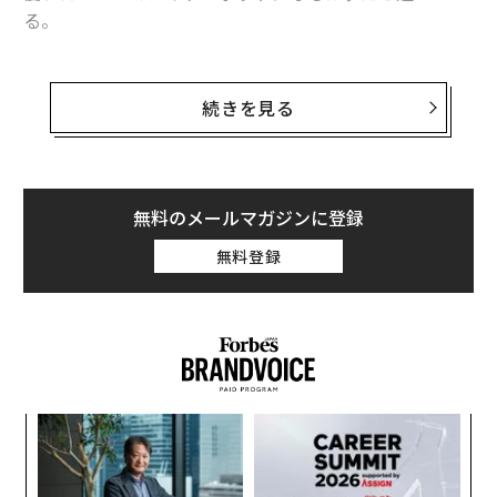
る。
4NE-1は、身長が約180センチ、重量が約80キロの人型
ロボットで、現行バージョンは、約16キロの物体を持ち
続きを見る
運ぶことができ、移動速度は時速約3キロとされてい
岡山大学は、今後も犬型ロボットによる農作業支援の研
る。このヒューマノイドは、3Dビジョンで周囲を認識し
究を進めるということだ。背中にカゴを載せた4足歩行
て衝突を回避するセンサーや、力とトルクを感知するセ
ロボットがのどかに畦道を歩き、元気な犬型ロボットが
ンサーを備え、触覚のような感覚を持っている。
無料のメールマガジンに登録
サルを追いかけ回すといった風景が、近い将来日本の農
無料登録
村で見られるかもしれない。
プレスリリース
Forbes JAPANアンケートご協力のお願い
小1
挑
文 ＝ 金井哲夫
にし
よっ
PA
“