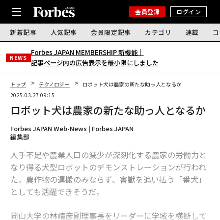
会員登録
ログイン
新着記事
人気記事
会員限定記事
カテゴリ
連載
コ
Forbes JAPAN MEMBERSHIP 新機能｜
NEWS
記事ページ内の広告表示を最小限にしました
トップ
テクノロジー
ロボット犬は農家の新たな助っ人となるか
2025.03.27 09:15
ロボット犬は農家の新たな助っ人となるか
Forbes JAPAN Web-News | Forbes JAPAN
編集部
人手不足や農業人口の減少が深刻化する農家の労働力と
なり得る犬型ロボットのデモンストレーションが行われ
た。農作物の運搬のみならず、害獣を追い払う「番犬」
としても活躍できそうだ。
岡山大学の林靖彦副理事長をリーダーに学域を横断して