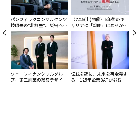
シ
2026年9月号発売中
グ
しかし、4NE-1の本当の魅力は、その知能にある。特
に、人間の感覚や反応、思考、処理プロセスに驚くほど
パシフィックコンサルタンツ
〈7.25(土)開催〉5年後のキ
最新号の購入はこちらから
技師長の"北極星"。災害への
ャリアに「戦略」はあるか。
似た「三層の認知システム」が組み込まれている点が際
無力感を乗り越え見つけた、
トップエグゼクティブのキャ
立っている。
防災一筋20年の答え
リアに触れる1日│CAREER S
UMMIT 2026
メンバーシップに登録する
ソニーフィナンシャルグルー
伝統を礎に、未来を再定義す
プ、第二創業の経営デザイン
る 125年企業BATが挑むス
関連記事
──カギは意志を引き出し、
モークレスな未来
束ね、共創すること
「世界最高の人型ロボ」をうたうNeura Robotics新モデルの実力は？ 6
月に欧州で発売開始
アンドロイドがiPhone組み立てへ | アップルの中国製造パートナーと提携
「農福連携は雇用率達成の代行業か？」障がい者雇用の新たな選択肢