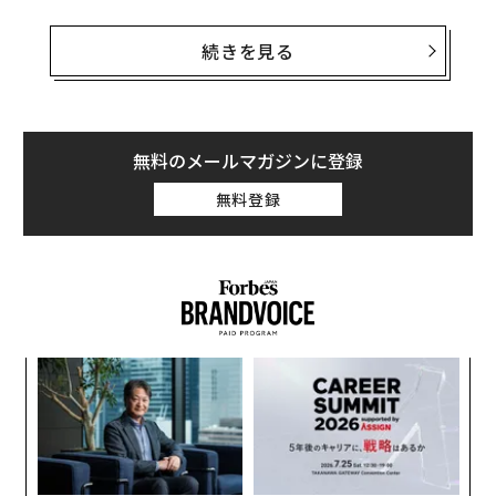
結成された中山間地域活性化プロジェクトは、2月27日
と28日の2日間にわたり、岡山大学農場と岡山県久米郡
続きを見る
久米南町のブドウ農場にて、犬型ロボットのデモンスト
レーションが行われ、学生、教職員のほか、久米南町の
片山篤町長をはじめ農業関係者など約80人が参加した。
無料のメールマガジンに登録
無料登録
小1
挑
にし
よっ
PA
“
シ
グ
久米南町の片山篤町長（右）も参加した。