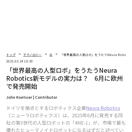
トップ
テクノロジー
AI
「世界最高の人型ロボ」をうたうNeura Robot
2025.03.24 10:30
参加者からは、「ロボット技術が農業の未来を切り開く
「世界最高の人型ロボ」をうたうNeura
可能性を感じた」、「実際に間近で見て、その性能の高
Robotics新モデルの実力は？ 6月に欧州
さに驚いた」といった意見のほかに、防犯や鳥獣害対策
で発売開始
にも活用できるといった議論が持ち上がった。
John Koetsier | Contributor
ドイツを拠点とするロボティクス企業
Neura Robotics
（ニューラロボティクス）は、2025年6月に発売する同
社の第3世代の人型ロボットの「4NE-1」が、市場で最も
優れたヒューマノイドロボットになるはずだと述べてい