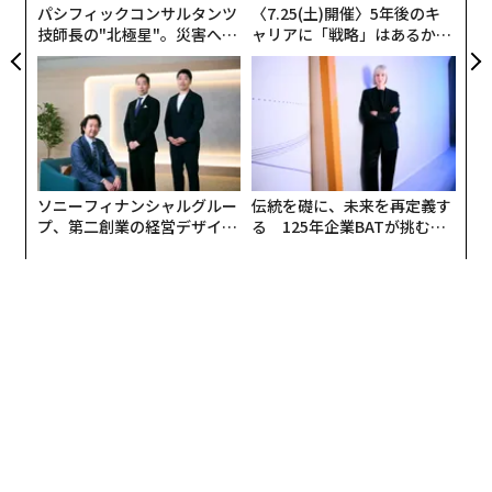
パシフィックコンサルタンツ
〈7.25(土)開催〉5年後のキ
技師長の"北極星"。災害への
ャリアに「戦略」はあるか。
高知工科大学栗原徹教授の栗原研究室（Krlab）も参加
無力感を乗り越え見つけた、
トップエグゼクティブのキャ
防災一筋20年の答え
リアに触れる1日│CAREER S
し、ボストン・ダイナミクス製4足歩行ロボット「Spo
UMMIT 2026
t」をベースに同研究室が開発した収穫運搬支援ロボット
を披露した。Spotは、背中のカゴに14キログラムまで
の農作物を入れて運ぶことができる。周囲の環境をマッ
ピングして、音声の命令によってトラックまで作物を運
ソニーフィナンシャルグルー
伝統を礎に、未来を再定義す
び、また戻ってくる。車輪走行とは違い、不整地や傾斜
プ、第二創業の経営デザイン
る 125年企業BATが挑むス
地でも安定して物が運べることが実証された。
──カギは意志を引き出し、
モークレスな未来
束ね、共創すること
岡山大学からは、社会課題を解決するための技術開発と
事業化を支援する「おかやまテックガレージ」プロジェ
クトの学生チームが、中国のロボットスタートアップ、
ユニツリー製4足歩行ロボット「Go2」を使い、ジャンプ
や駆け足など高度な運動性を披露した。