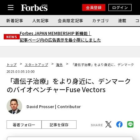
会員登録
ログイン
新着記事
人気記事
会員限定記事
カテゴリ
連載
コ
Forbes JAPAN MEMBERSHIP 新機能｜
NEWS
記事ページ内の広告表示を最小限にしました
トップ
スタートアップ
海外
「遺伝子治療」をより身近に、デンマークのバイオ
2025.03.05 10:00
「遺伝子治療」をより身近に、デンマーク
のバイオベンチャーFuse Vectors
David Prosser | Contributor
著者フォロー
記事を保存