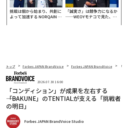
挑戦は個から始まり、共創に
「誠実さ」は競争力になるか
よって加速する NORQAIN JA
──WEOYモナコで見た、く
PAN 特別座談会
ら寿司の経営哲学
トップ
Forbes JAPAN BrandVoice
Forbes JAPAN BrandVoice
「コン
2026.07.30 16:00
「コンディション」が成果を左右する
――「BAKUNE」のTENTIALが支える「挑戦者
の明日」
Forbes JAPAN BrandVoice Studio