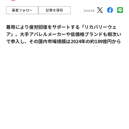
著者フォロー
記事を保存
着用により疲労回復をサポートする「リカバリーウェ
ア」。大手アパレルメーカーや低価格ブランドも相次い
で参入し、その国内市場規模は2024年の約189億円から
※1
2030年には約1,700億円へ拡大すると予測
されてい
る。
過熱するマーケットにおいて、価格競争とは一線を画す
ブランドとして独自のポジションを築いているのが、TE
NTIALの「BAKUNE」だ。「挑戦する人のコンディショ
ンに向き合い、ポテンシャルを引き出す」——。この一
貫した思想はどこから生まれ、いかにして製品に落とし
込まれているのか。同社の哲学と、それを支える研究開
発の最前線を追った。