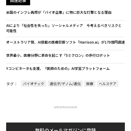
関連記事
米国のインフレ再燃が「バイオ企業」に特に巨大な打撃となる理由
AIにより「社会性を失った」ソーシャルメディア 今考えるべきリスクと
可能性
オーストラリア発、AI搭載の医療診断ソフト「Harrison.ai」が170億円調達
世界最小、医療分野に革命を起こす「5ミクロン」の歩行ロボット
Yコンビネータも支援、「医師のための」AI学習プラットフォーム
タグ：
バイオテック
遺伝子/ゲノム/遺伝
医療
ヘルスケア
advertisement
無料のメールマガジンに登録