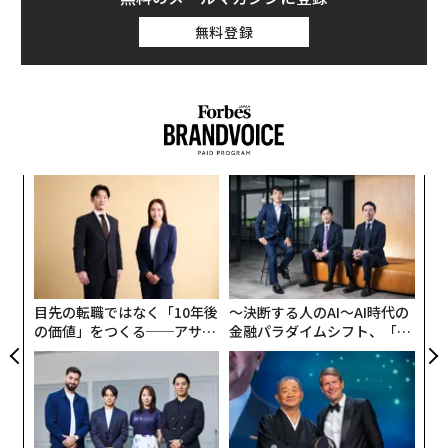
無料登録
革
ク
た「
パ
技
無
防
目先の転職ではなく「10年後
〜決断する人のAI〜AI時代の
の価値」をつくる──アサイ
金融パラダイムシフト、「超
ンの長期伴走型支援とは
個別化」の核心 【MUFG×ウ
ェルスナビ×PwC】