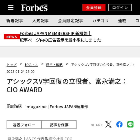
会員登録
ログイン
新着記事
人気記事
会員限定記事
カテゴリ
連載
コ
Forbes JAPAN MEMBERSHIP 新機能｜
NEWS
記事ページ内の広告表示を最小限にしました
トップ
ビジネス
経営・戦略
アシックスV字回復の立役者、富永満之：CIO 
2025.01.24 23:00
アシックスV字回復の立役者、富永満之：
CIO AWARD
magazine | Forbes JAPAN編集部
著者フォロー
記事を保存
富永満之｜ASICS 代表取締役社長 COO