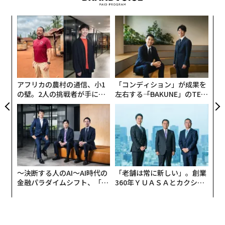
目
の
ン
〈7
ャ
ト
リア
アフリカの農村の通信、小1
「コンディション」が成果を
UM
の壁。2人の挑戦者が手にし
左右する――「BAKUNE」のTEN
た「次なる武器」
TIALが支える「挑戦者の明
日」
〜決断する人のAI〜AI時代の
「老舗は常に新しい」。創業
金融パラダイムシフト、「超
360年ＹＵＡＳＡとカクシン
個別化」の核心 【MUFG×ウ
CEO田尻望が語る、AIを超え
ェルスナビ×PwC】
る人の価値