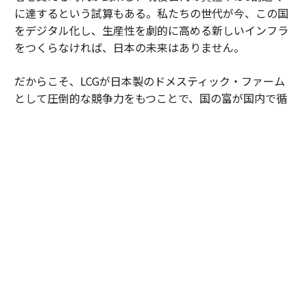
に達するという試算もある。私たちの世代が今、この国
をデジタル化し、生産性を劇的に高める新しいインフラ
をつくらなければ、日本の未来はありません。
だからこそ、LCGが日本製のドメスティック・ファーム
として圧倒的な競争力をもつことで、国の富が国内で循
環する新しい時代をつくっていきたいです。
内田
：これからの時代、ひとりのコンサルタントに求め
られる「ビジネスと技術を融合させる力」はますます高
度化します。私たちLCGが、既存の「コンサル」や「エ
ンジニア」という言葉の枠には収まらない新しい世界を
牽引していきます。
レバレジーズ・コンサルティング・グループ 採用ページ
https://leverages-consulting.com/#recruit