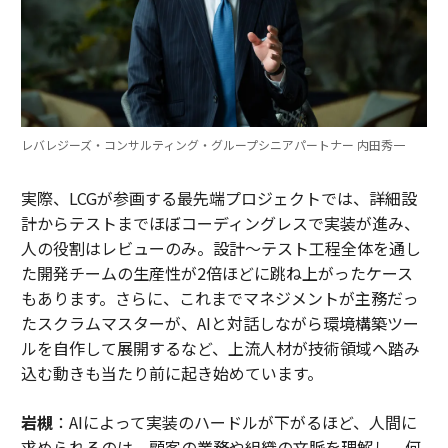
レバレジーズ・コンサルティング・グループシニアパートナー 内田秀一
実際、LCGが参画する最先端プロジェクトでは、詳細設
計からテストまでほぼコーディングレスで実装が進み、
人の役割はレビューのみ。設計～テスト工程全体を通し
た開発チームの生産性が2倍ほどに跳ね上がったケース
もあります。さらに、これまでマネジメントが主務だっ
たスクラムマスターが、AIと対話しながら環境構築ツー
ルを自作して展開するなど、上流人材が技術領域へ踏み
込む動きも当たり前に起き始めています。
岩槻
：AIによって実装のハードルが下がるほど、人間に
求められるのは、顧客の業務や組織の文脈を理解し、何