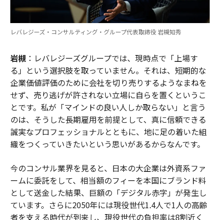
レバレジーズ・コンサルティング・グループ代表取締役 岩槻知秀
岩槻
：レバレジーズグループでは、現時点で「上場す
る」という選択肢を取っていません。それは、短期的な
企業価値評価のために会社を切り売りするようなまねを
せず、売り逃げが許されない立場に自らを置くというこ
とです。私が「マインドの良い人しか取らない」と言う
のは、そうした長期雇用を前提として、真に信頼できる
誠実なプロフェッショナルとともに、地に足の着いた組
織をつくっていきたいという思いがあるからなんです。
今のコンサル業界を見ると、日本の大企業は外資系ファ
ームに委託をして、相当額のフィーを本国にブランド料
として送金した結果、巨額の「デジタル赤字」が発生し
ています。さらに2050年には現役世代1.4人で1人の高齢
者を支える時代が到来し、現役世代の負担率は8割近く