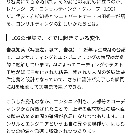
り容易にできる時代だ。その変化の最前線に立つのが、
レバレジーズ・コンサルティング・グループ（LCG）
だ。代表・岩槻知秀とシニアパートナー・内田秀一が語
る、コンサルティングの新しいかたちとは。
LCGの現場で、すでに起きている変化
岩槻知秀（写真左。以下、岩槻）
： 近年は生成AIの台頭
で、コンサルティングとエンジニアリングの境界線が劇
的に融解しています。AIによってコーディングやテスト
工程がほぼ自動化された結果、残された人間の領域は要
件定義と設計となっていて、さらに設計が完了した瞬間
にAIを駆使して実装まで完了できる。
こうした変化のなか、エンジニア側も、大部分のコーデ
ィングから解放されたことで、上流の要求整理の場へ直
接踏み込める時間の確保が容易になりつつあります。コ
ンサルとエンジニアという出自の異なる職種が、同じひ
とつの領域へ急速に収斂されつつあります。