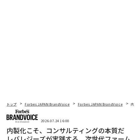
トップ
Forbes JAPAN BrandVoice
Forbes JAPAN BrandVoice
内製
2026.07.24 16:00
内製化こそ、コンサルティングの本質だ
レバレジーズが実践する、次世代ファーム