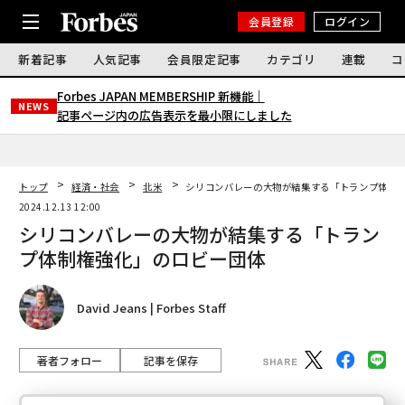
会員登録
ログイン
新着記事
人気記事
会員限定記事
カテゴリ
連載
コ
Forbes JAPAN MEMBERSHIP 新機能｜
NEWS
記事ページ内の広告表示を最小限にしました
トップ
経済・社会
北米
シリコンバレーの大物が結集する「トランプ体制
2024.12.13 12:00
シリコンバレーの大物が結集する「トラン
プ体制権強化」のロビー団体
David Jeans | Forbes Staff
著者フォロー
記事を保存