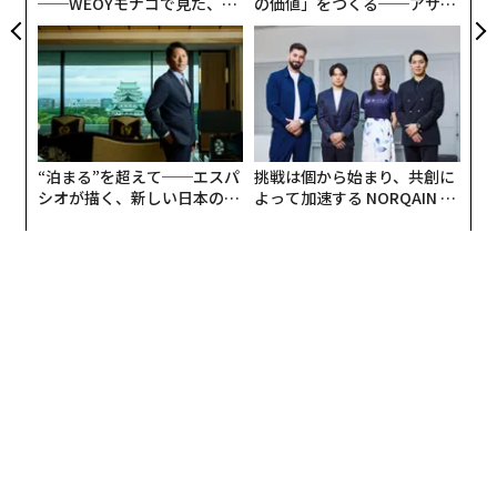
──WEOYモナコで見た、く
の価値」をつくる──アサイ
ら寿司の経営哲学
ンの長期伴走型支援とは
“泊まる”を超えて──エスパ
挑戦は個から始まり、共創に
シオが描く、新しい日本のラ
よって加速する NORQAIN JA
グジュアリー（前編）
PAN 特別座談会