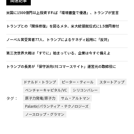
関連記事
米国に1500億円以上投資すれば「環境審査で優遇」、トランプが宣言
トランプとの「関係修復」を図るメタ、米大統領就任式に1.5億円寄付
ノーベル賞受賞者77人、トランプによるケネディ起用に「反対」
第三次世界大戦は「すでに」始まっている、企業は今すぐ備えよ
トランプの長男が「保守派向けEコマースサイト」運営元の取締役に
ドナルド・トランプ
ピーター・ティール
スタートアップ
ベンチャーキャピタル/VC
シリコンバレー
タグ：
原子力発電/原子力
サム・アルトマン
Palantir/パランティア・テクノロジーズ
ノースロップ・グラマン