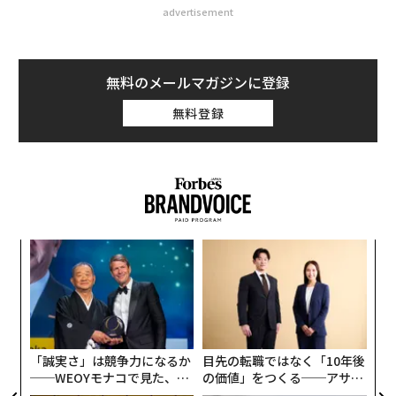
advertisement
無料のメールマガジンに登録
無料登録
内
グ
実
A
全
顧客
pa
な
「誠実さ」は競争力になるか
目先の転職ではなく「10年後
──WEOYモナコで見た、く
の価値」をつくる──アサイ
ら寿司の経営哲学
ンの長期伴走型支援とは