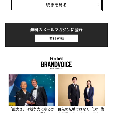
「アメリカ合衆国に10億ドル以上を投資する全ての個人
続きを見る
または企業は、環境関連の承認を含むあらゆる許認可を
完全に迅速化されたプロセスで進めることを約束され
る。さあ、準備を整えよう！」と宣言した。
無料のメールマガジンに登録
連邦政府は、国家環境政策法（NEPA）の下で、エネルギ
無料登録
ー関連の開発計画やインフラの建設などのプロジェクト
を承認する前に環境レビューを実施することを義務づけ
られている。トランプがこの規制を回避する方法は明ら
かではないが、彼は、この規制プロセスによってしばし
ば停滞もしくは中止されている国内の石油と天然ガスの
開発プロジェクトを増加させることを誓っている。
内
グ
実
A
全
顧客
pa
な
「誠実さ」は競争力になるか
目先の転職ではなく「10年後