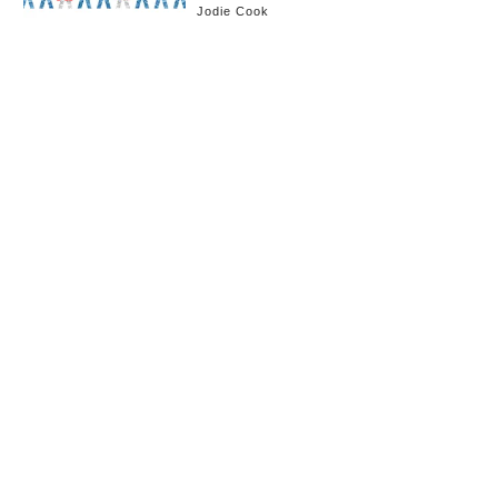
Jodie Cook
お知らせ
会社概要
イベント
広告掲載
採用情報
個人情報保護方針
お問い合わせ
(c) linkties Co., Ltd. Under license from Forbes.com LLC™ All rights reserved.