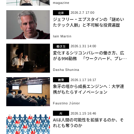
magazine
北米
2026.2.7 17:00
ジェフリー・エプスタインの「謎めい
たテック人脈」と不可解な投資遍歴
Iain Martin
働き方
2026.1.31 14:00
変化するシリコンバレーの働き方、広
がる996勤務 「ワークハード、プレイ
ハード」の終焉
Dasha Shunina
教育
2026.1.17 16:17
象牙の塔から成長エンジンへ：大学連
携がもたらすイノベーション
Faustino Júnior
AI
2026.1.15 16:46
AIは人間の可能性を拡張するのか、そ
れとも奪うのか