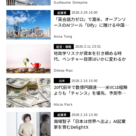
Guillaume Delepine
起業家
2026.3.28 16:00
「英会話力ゼロ」で渡米、オープンソ
ースのAIツール「Dify」に賭ける中国出
身の起業家
Anna Tong
経営・戦略
2026.3.11 23:51
地政学リスクが資本を引き締める時
代、ベンチャー投資はいかに変わるか
Dileep Rao
北米
2026.2.16 15:00
20代前半で数億円調達──米VCは経験
よりも「チャンス」を優先、予測市場
新興への資金攻勢
Alicia Park
起業家
2026.2.16 13:30
南場智子「日本は世界へ出よ」AI起業
家を育むDelightX