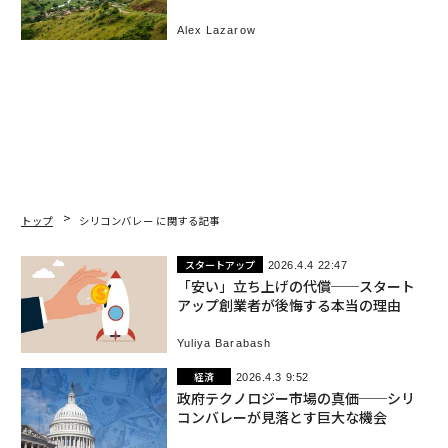
Alex Lazarow
トップ
シリコンバレー に関する記事
スタートアップ
2026.4.4 22:47
「安い」立ち上げの代償──スタート
アップ創業者が後悔する本当の理由
Yuliya Barabash
経済
2026.4.3 9:52
政府テクノロジー市場の真価──シリ
コンバレーが見落とす巨大な機会