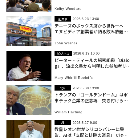
Kelby Woodard
起業家
2026.6.23 13:00
デニーズのボックス席から世界一へ
エヌビディア創業者が語る飲み放題コ
ーヒー
John Werner
ビジネス
2026.6.19 10:00
ピーター・ティールの秘密組織「Dialo
g」、流出文書から判明した参加者リス
ト
Mary Whitfill Roeloffs
北米
2026.5.30 13:00
トランプの「ゴールデンドーム」は軍
事テック企業の正念場 突き付けられ
る道徳的・現実的ジレンマ
William Hartung
AI
2026.5.27 9:00
教皇レオ14世がシリコンバレーに警
告、AIは「支配と排除の道具」ではな