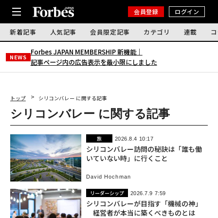
会員登録
ログイン
新着記事
人気記事
会員限定記事
カテゴリ
連載
コ
Forbes JAPAN MEMBERSHIP 新機能｜
NEWS
記事ページ内の広告表示を最小限にしました
トップ
シリコンバレー に関する記事
シリコンバレー に関する記事
旅
2026.8.4 10:17
シリコンバレー訪問の秘訣は「誰も働
いていない時」に行くこと
David Hochman
リーダーシップ
2026.7.9 7:59
シリコンバレーが目指す「機械の神」
経営者が本当に築くべきものとは