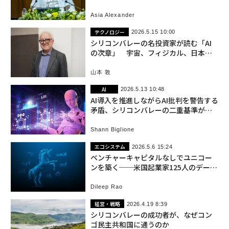
い
Asia Alexander
テクノロジー
2026.5.15 10:00
シリコンバレーの名投資家が読む「AI
の次章」 宇宙、フィジカル、日本の
勝ち筋
山本 敦
AI
2026.5.13 10:48
AI導入を推進しながらAI批判を警告する
矛盾、シリコンバレーの二重基準が露
呈
Shann Biglione
エコシステム
2026.5.6 15:24
ベンチャーキャピタルなしでユニコー
ンを築く──米国起業家125人のデータ
が示す成功法則
Dileep Rao
経営・戦略
2026.4.19 8:39
シリコンバレーの成功者が、なぜコン
ゴ民主共和国に通うのか