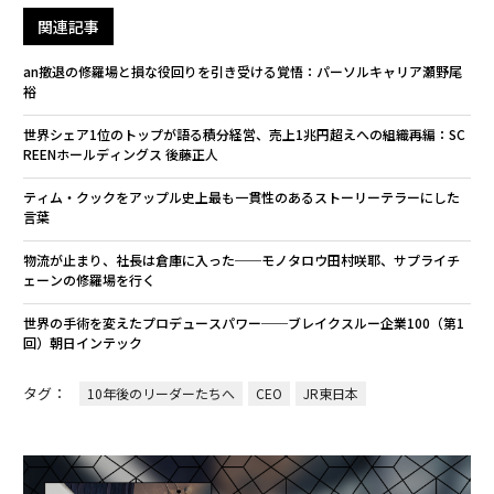
関連記事
an撤退の修羅場と損な役回りを引き受ける覚悟：パーソルキャリア瀬野尾
裕
世界シェア1位のトップが語る積分経営、売上1兆円超えへの組織再編：SC
REENホールディングス 後藤正人
ティム・クックをアップル史上最も一貫性のあるストーリーテラーにした
言葉
物流が止まり、社長は倉庫に入った──モノタロウ田村咲耶、サプライチ
ェーンの修羅場を行く
世界の手術を変えたプロデュースパワー──ブレイクスルー企業100（第1
回）朝日インテック
タグ：
10年後のリーダーたちへ
CEO
JR東日本