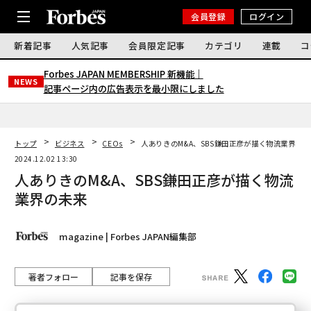
会員登録
ログイン
新着記事
人気記事
会員限定記事
カテゴリ
連載
コ
Forbes JAPAN MEMBERSHIP 新機能｜
NEWS
記事ページ内の広告表示を最小限にしました
トップ
ビジネス
CEOs
人ありきのM&A、SBS鎌田正彦が描く物流業界の未
2024.12.02 13:30
人ありきのM&A、SBS鎌田正彦が描く物流
業界の未来
magazine | Forbes JAPAN編集部
著者フォロー
記事を保存