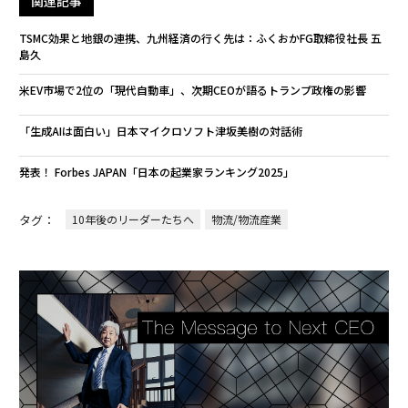
関連記事
TSMC効果と地銀の連携、九州経済の行く先は：ふくおかFG取締役社長 五
島久
米EV市場で2位の「現代自動車」、次期CEOが語るトランプ政権の影響
「生成AIは面白い」日本マイクロソフト津坂美樹の対話術
発表！ Forbes JAPAN「日本の起業家ランキング2025」
タグ：
10年後のリーダーたちへ
物流/物流産業