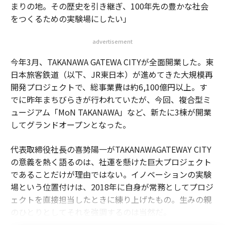
まりの地。その歴史を引き継ぎ、100年先の豊かな社会
をつくるための実験場にしたい」
advertisement
今年3月、TAKANAWA GATEWA CITYが全面開業した。東
日本旅客鉄道（以下、JR東日本）が進めてきた大規模再
開発プロジェクトで、総事業費は約6,100億円以上。す
でに昨年まちびらきが行われていたが、今回、複合型ミ
ュージアム「MoN TAKANAWA」など、新たに3棟が開業
してグランドオープンとなった。
代表取締役社長の喜㔟陽一がTAKANAWAGATEWAY CITY
の意義を熱く語るのは、社運を懸けた巨大プロジェクト
であることだけが理由ではない。イノベーションの実験
場という位置付けは、2018年に自身が常務としてプロジ
ェクトを直接担当したときに練り上げたもの。生みの親
のひとりとしてそれを強調するのは当然だ。