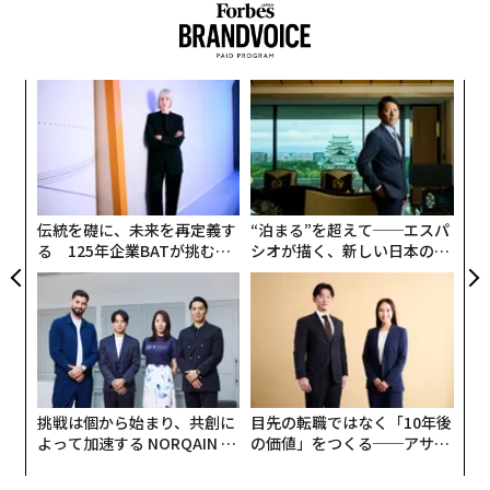
ナ併
“
k」
オ
ック
ジ
パ
由
技
無
防
伝統を礎に、未来を再定義す
“泊まる”を超えて──エスパ
る 125年企業BATが挑むス
シオが描く、新しい日本のラ
モークレスな未来
グジュアリー（前編）
挑戦は個から始まり、共創に
目先の転職ではなく「10年後
よって加速する NORQAIN JA
の価値」をつくる──アサイ
PAN 特別座談会
ンの長期伴走型支援とは