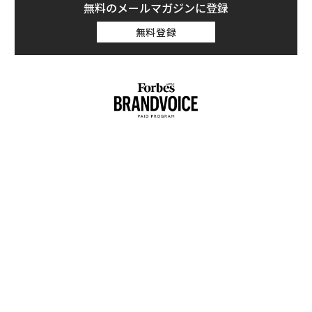
無料のメールマガジンに登録
無料登録
小1
〜
にし
金
個
挑
ェ
よっ
PA
内製化こそ、コンサルティン
“泊まる”を超えて──エスパ
グの本質だ レバレジーズが
シオが描く、新しい日本のラ
実践する、次世代ファームの
グジュアリー（前編）
全貌