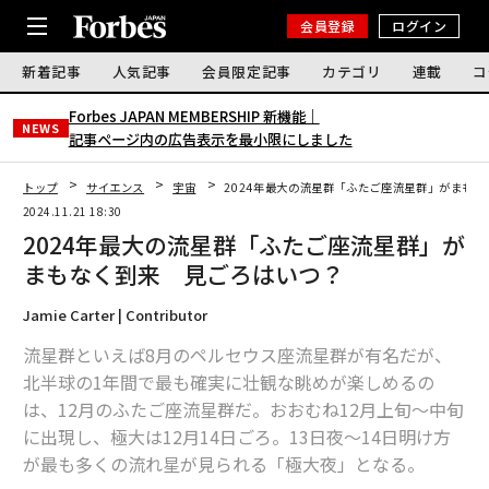
会員登録
ログイン
新着記事
人気記事
会員限定記事
カテゴリ
連載
コ
Forbes JAPAN MEMBERSHIP 新機能｜
NEWS
記事ページ内の広告表示を最小限にしました
トップ
サイエンス
宇宙
2024年最大の流星群「ふたご座流星群」がまも
2024.11.21 18:30
2024年最大の流星群「ふたご座流星群」が
まもなく到来 見ごろはいつ？
Jamie Carter | Contributor
流星群といえば8月のペルセウス座流星群が有名だが、
北半球の1年間で最も確実に壮観な眺めが楽しめるの
は、12月のふたご座流星群だ。おおむね12月上旬～中旬
に出現し、極大は12月14日ごろ。13日夜～14日明け方
が最も多くの流れ星が見られる「極大夜」となる。