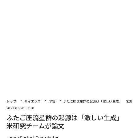
できる。
米国流星学会
（AMS）によると、流星の速度は
秒速約34kmで、流星群としては比較的遅い。
流れ星は、太陽系内に漂う塵や天体の破片などの流星物
質が地球の大気圏に突入した結果生じる現象だ。流星物
質は大気と衝突すると熱せられてプラズマ化し、発光す
る。
ふたご座流星群は、母天体が彗星ではなく、小惑星だと
いう点で独特な流星群である。流星物質を放出している
天体は、太陽を1.4年の周期で公転する地球近傍小惑星
（3200）フェートン（ファエトン）で、1983年に発見
された。その後、フェートンの軌道周期と、太陽の周り
を漂うふたご座流星群の流星物質の軌道周期が一致して
トップ
サイエンス
宇宙
ふたご座流星群の起源は「激しい生成」 米研究
2023.06.20 13:30
いることが判明した。
ふたご座流星群の起源は「激しい生成」
米研究チームが論文
Jamie Carter | Contributor