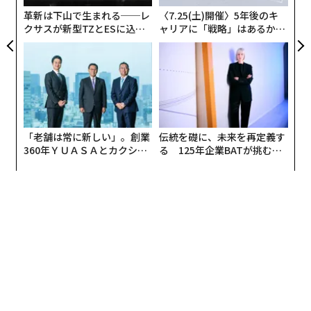
防
革新は下山で生まれる──レ
〈7.25(土)開催〉5年後のキ
クサスが新型TZとESに込め
ャリアに「戦略」はあるか。
た「DISCOVER」の哲学
トップエグゼクティブのキャ
リアに触れる1日│CAREER S
UMMIT 2026
「老舗は常に新しい」。創業
伝統を礎に、未来を再定義す
360年ＹＵＡＳＡとカクシン
る 125年企業BATが挑むス
CEO田尻望が語る、AIを超え
モークレスな未来
る人の価値
2020年12月にNASAの全天火球ネットワークによって観測された、ふたご座流星群
の流星388個の放射点を示した図（NASA）
ふたご座流星群は19世紀半ばから観測報告がある。流星
群の中でも最も活動が活発で、極大時の流星出現数は12
0個にもなる。主に黄色っぽい光の筋として夜空に現れ
るが、白色や運がよければ緑色の明るい光を見ることも