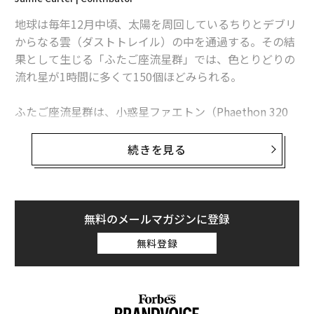
地球は毎年12月中頃、太陽を周回しているちりとデブリ
からなる雲（ダストトレイル）の中を通過する。その結
果として生じる「ふたご座流星群」では、色とりどりの
流れ星が1時間に多くて150個ほどみられる。
ふたご座流星群は、小惑星ファエトン（Phaethon 320
0）に起因する唯一の年周流星群（毎年やってくる流星
群）として知られる。ファエトンは、太陽を524日かけ
続きを見る
て周回する直径約5kmの地球近傍小惑星で、1983年に米
2024年12月13日午後10時時点の地球と小惑星フェートンの軌道の位置関係を示し
航空宇宙局（NASA）、オランダ、英国が共同開発した
た図（JPL Small-Body Database）
赤外線天文衛星（IRAS、アイラス）が発見した。太陽の
米航空宇宙局
（NASA）によると、フェートンは太陽に
すぐそばまで近づくことから、ギリシャ神話の太陽神ア
無料のメールマガジンに登録
近づくと彗星のように明るさを増し、ナトリウムガスの
ポロンの息子ファエトン（パエトンとも）に因んで命名
無料登録
尾を形成する。これについては、フェートンの表面が非
された。
常に高温に熱せられ、岩石内部のナトリウムが蒸発して
謎の流星物質
宇宙空間に放出されている可能性が指摘されている。
流星群の大半は、岩石や氷のかたまりである彗星が、太
2024年のふたご座流星群、観測のコツは