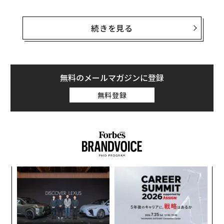
ただ、今年は極大期を待たずに早めに観測を始めたほう
がよい理由がある。
続きを見る
極大夜には1時間あたり最大120個もの流星が出現すると
予想され、今年最大の流星群となる見込みだが、12月15
日は満月なので、明るい月光が一晩じゅう夜空を照らす
無料のメールマガジンに登録
ことになるのだ。
無料登録
2024年のふたご座流星群について、知っておきたいポイ
ントをまとめた。
ふたご座流星群とは
ふたご座の方角から流れ星が飛び出してくるように見え
“
ることから、ふたご座流星群と名づけられた。流星が放
オ
射状に飛び出すように見える中心点を、天文用語で「放
ジ
パ
射点」と呼ぶ。
技
無