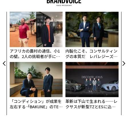
陽に近づいた時に溶け、岩の破片を残すことによって生
今年、ふたご座流星群を見るなら、まずは12月最初の週
じる。これは流星物質流と呼ばれるが、岩石と金属から
な
の夜10時以降に南東の空をぼんやり眺めてみよう。
できている小惑星が流星物質流を生み出す仕組みについ
術
国際流星機構
（IMO）によると、12月8日以降は月が明
ては、これまではっきりしていなかった。
た
〜
るすぎるが、流星の数が多く、深夜帯には放射点がほぼ
ア
織
天頂に位置するため、観測チャンスはありそうだ。
科学誌「Planetary Science Journal」で15日に発表され
う
T
た
論文
では、現在太陽を調査中のNASA探査機「パーカ
アフリカの農村の通信、小1
内製化こそ、コンサルティン
流星群を見るには、雲ひとつない夜空が理想的だ。た
ー・ソーラー・プローブ」が2018年から2021年の間に
の壁。2人の挑戦者が手にし
グの本質だ レバレジーズが
だ、そうなると冷え込む可能性が高いので、暖かい格好
少なくとも9回にわたりファエトンのダストトレイルの
た「次なる武器」
実践する、次世代ファームの
をし、定期的に屋内に戻るなどして休憩をとろう。温か
全貌
中を通過した際のデータを分析した。
い飲み物を常備して、外に1時間以上い続けないように
しよう。
光害の影響を受けない場所で観測するのがベストだが、
「コンディション」が成果を
革新は下山で生まれる──レ
それが難しい場合は、光が視界に入らないようにするこ
左右する――「BAKUNE」のTEN
クサスが新型TZとESに込め
とだ。もちろん、スマートフォンなどのデバイスの画面
TIALが支える「挑戦者の明
た「DISCOVER」の哲学
が発する白色光も避けよう。
日」