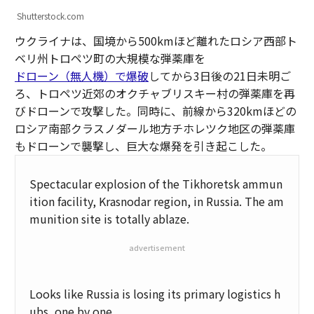
Shutterstock.com
ウクライナは、国境から500kmほど離れたロシア西部ト
ベリ州トロペツ町の大規模な弾薬庫を
ドローン（無人機）で爆破
してから3日後の21日未明ご
ろ、トロペツ近郊のオクチャブリスキー村の弾薬庫を再
びドローンで攻撃した。同時に、前線から320kmほどの
ロシア南部クラスノダール地方チホレツク地区の弾薬庫
もドローンで襲撃し、巨大な爆発を引き起こした。
Spectacular explosion of the Tikhoretsk ammun
ition facility, Krasnodar region, in Russia. The am
munition site is totally ablaze.
advertisement
Looks like Russia is losing its primary logistics h
ubs, one by one.