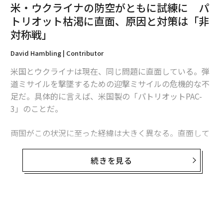
米・ウクライナの防空がともに試練に パ
トリオット枯渇に直面、原因と対策は「非
対称戦」
David Hambling | Contributor
米国とウクライナは現在、同じ問題に直面している。弾
道ミサイルを撃墜するための迎撃ミサイルの危機的な不
足だ。具体的に言えば、米国製の「パトリオットPAC-
3」のことだ。
両国がこの状況に至った経緯は大きく異なる。直面して
いる課題は本質的に同じだが、模索する解決策もまた大
きく異なるものになるかもしれない。これは非対称戦、
続きを見る
つまり敵に貴重な資源をより多く消耗させる方法をめぐ
る問題であり、この分野では、相手よりも多くの資金を
投入できることを頼みにしてきた米国防総省よりも、限
られた資源で戦ってきたウクライナに分がある。
無料のメールマガジンに登録