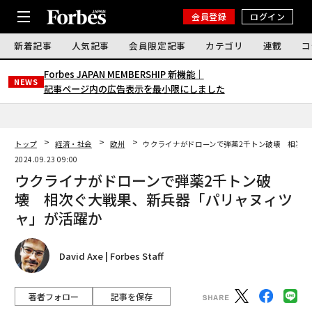
会員登録
ログイン
新着記事
人気記事
会員限定記事
カテゴリ
連載
コ
Forbes JAPAN MEMBERSHIP 新機能｜
NEWS
記事ページ内の広告表示を最小限にしました
トップ
経済・社会
欧州
ウクライナがドローンで弾薬2千トン破壊 相次ぐ
2024.09.23 09:00
ウクライナがドローンで弾薬2千トン破
壊 相次ぐ大戦果、新兵器「パリャヌィツ
ャ」が活躍か
David Axe | Forbes Staff
著者フォロー
記事を保存