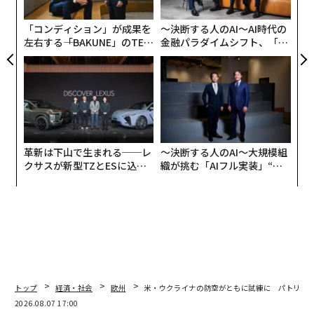
ら
「コンディション」が成果を
〜決断する人のAI〜AI時代の
左右する――「BAKUNE」のTEN
金融パラダイムシフト、「超
TIALが支える「挑戦者の明
個別化」の核心 【MUFG×ウ
日」
ェルスナビ×PwC】
革新は下山で生まれる──レ
〜決断する人のAI〜大規模組
クサスが新型TZとESに込め
織が挑む「AIフル実装」“使
た「DISCOVER」の哲学
う”企業から“動く”企業へ【N
TTドコモビジネス×PwC】
トップ
経済・社会
欧州
米・ウクライナの防空がともに試練に パトリオ
2026.08.07 17:00