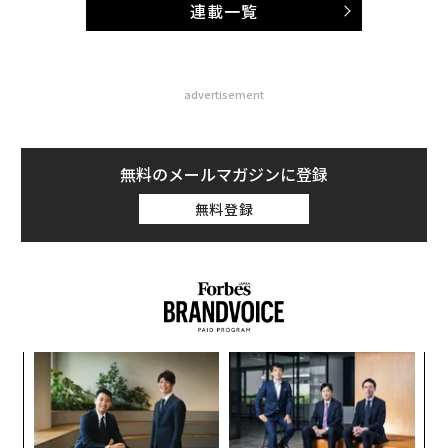
連載一覧
advertisement
無料のメールマガジンに登録
無料登録
ンツ
〈7
への
ャ
た、
ト
「
リア
─
UM