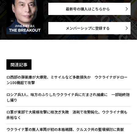
最新号の購入はこちらから
メンバーシップに登録する
関連記事
ロ西部の弾薬庫が大爆発、ミサイルなど多数損失か ウクライナがドロー
ン100機超で攻撃
ロシア兵3人、味方のふりしたウクライナ兵にだまされ捕虜に 一部始終隠
し撮り
ロ軍が東部で大規模攻撃に相次ぎ失敗 消耗で攻勢鈍化、ウクライナ側も
余裕なく
ウクライナ軍の無人車両が初の本格戦闘、クルスク州の塹壕掃討に貢献