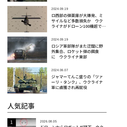
2024.09.19
ロ西部の弾薬庫が大爆発、ミ
サイルなど多数損失か ウク
ライナがドローン100機超で攻
撃
2024.09.19
ロシア軍部隊がまた迂闊に野
外集合、ロケット弾の餌食
に ウクライナ東部
2024.06.07
ジャマーてんこ盛りの「ツァ
ーリ・タンク」、ウクライナ
軍に鹵獲され再就役
人気記事
2026.08.05
ドローンからロボットが降下、ウク