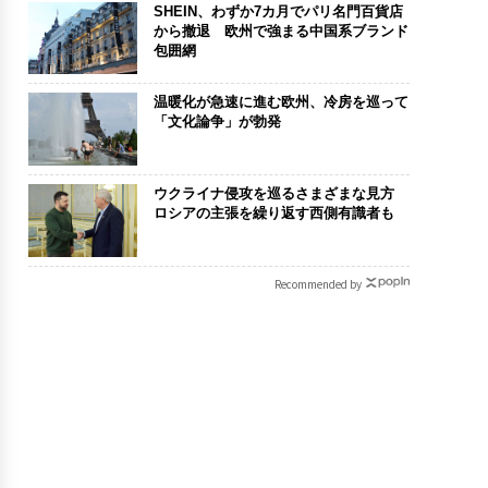
SHEIN、わずか7カ月でパリ名門百貨店
から撤退 欧州で強まる中国系ブランド
包囲網
温暖化が急速に進む欧州、冷房を巡って
「文化論争」が勃発
ウクライナ侵攻を巡るさまざまな見方
ロシアの主張を繰り返す西側有識者も
Recommended by