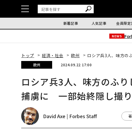
新着記事
人気記事
会員限定
Fo
NEWS
トップ
経済・社会
欧州
ロシア兵3人、味方の
欧州
2024.09.22 17:00
ロシア兵3人、味方のふり
捕虜に 一部始終隠し撮
David Axe | Forbes Staff
著