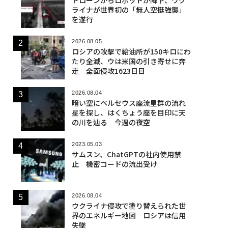
ライナが世界初の「無人空挺強襲」
を遂行
2026.08.05
ロシアの攻撃で給油所が150キロにわ
たり全滅、ウは米国の引き寄せに奔
走 全面侵攻1623日目
2026.08.04
暗い空にペルセウス座流星群の流れ
星を探し、はくちょう座を目印に天
の川を辿る 今週の夜空
2023.05.03
サムスン、ChatGPTの社内使用禁
止 機密コードの流出受け
2026.08.04
ウクライナ侵攻で塗り替えられた世
界のエネルギー地図 ロシアは信用
失墜