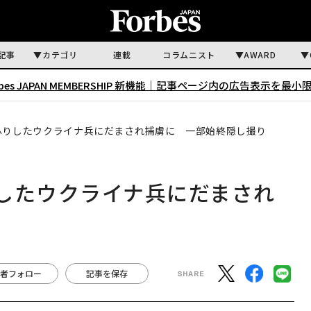
記事
カテゴリ
連載
コラムニスト
AWARD
rbes JAPAN MEMBERSHIP 新機能｜
記事ページ内の広告表示を最小
ふりしたウクライナ兵にだまされ捕虜に 一部始終隠し撮り
したウクライナ兵にだまされ
り
者フォロー
記事を保存