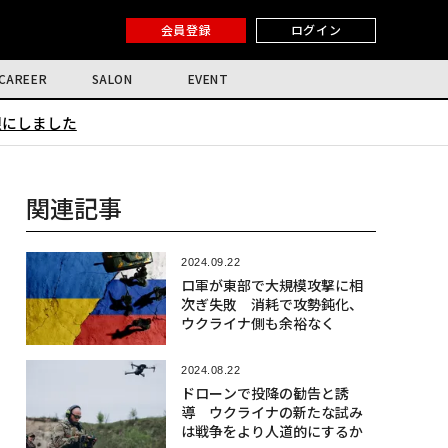
会員登録
ログイン
CAREER
SALON
EVENT
限にしました
関連記事
2024.09.22
ロ軍が東部で大規模攻撃に相
次ぎ失敗 消耗で攻勢鈍化、
ウクライナ側も余裕なく
2024.08.22
ドローンで投降の勧告と誘
導 ウクライナの新たな試み
は戦争をより人道的にするか