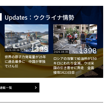
Updates：ウクライナ情勢
1399
1398
No.
2026.08.06
No.
2026.08.05
世界の原子力発電量が25年
ロシアの攻撃で給油所が150
に過去最多に 中国が単独
キロにわたり全滅、ウは米
でけん引
国の引き寄せに奔走 全面
侵攻1623日目
連載一覧