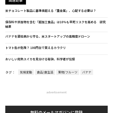
関連記事
米チョコレート製品に基準値超える「重金属」、心配する必要は？
保存料や添加物を含む「超加工食品」は10％も早死リスクを高める 研究
結果
バナナを葉枯病から守る、米スタートアップの高精度ドローン
トマト缶が危険？ 100円台で買えるカラクリ
おいしい完熟スイカを見分ける秘訣、科学者が伝授
タグ：
気候変動
食品/食生活
果物/フルーツ
バナナ
advertisement
無料のメールマガジンに登録