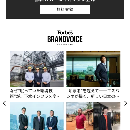
無料登録
A
顧客
pa
パ
な
技
無
防
なぜ“眠っていた環境技
“泊まる”を超えて──エスパ
術”が、下水インフラを変え
シオが描く、新しい日本のラ
たのか──産総研×月島JFE
グジュアリー（前編）
アクアソリューションの10年