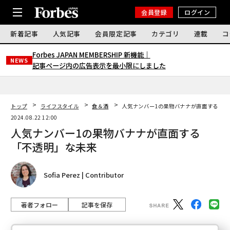
会員登録
ログイン
新着記事
人気記事
会員限定記事
カテゴリ
連載
コ
Forbes JAPAN MEMBERSHIP 新機能｜
NEWS
記事ページ内の広告表示を最小限にしました
トップ
ライフスタイル
食＆酒
人気ナンバー1の果物バナナが直面する「不
2024.08.22 12:00
人気ナンバー1の果物バナナが直面する
「不透明」な未来
Sofia Perez | Contributor
著者フォロー
記事を保存