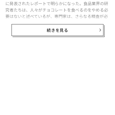
に発表されたレポートで明らかになった。食品業界の研
究者たちは、人々がチョコレートを食べるのをやめる必
要はないと述べているが、専門家は、さらなる精査が必
要だと指摘している。
続きを見る
ジョージ・ワシントン大学と、食品やサプリメントの検
査を手掛けるConsumerLabの研究者は、アマゾンやGN
C、ホールフーズ・マーケットなどの小売業者から購入
した70種類以上のダークチョコレートとココア製品に含
無料のメールマガジンに登録
まれる鉛、カドミウム、ヒ素の量を8年間にわたって調
無料登録
査した。
学術誌Frontiers of Nutritionに掲載されたレポートによ
ると、カリフォルニア州が定めた1食あたりの摂取許容
量を超えた製品が、鉛に関しては43％、カドミウムに関
しては35％あったという。同州は厳しい基準を設定して
〜
おり、研究者たちは、食品の重金属汚染を調査する際の
織
保守的な安全基準として用いている。
う