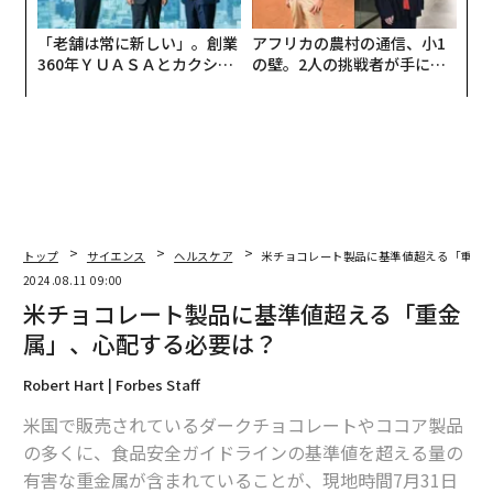
「老舗は常に新しい」。創業
アフリカの農村の通信、小1
360年ＹＵＡＳＡとカクシン
の壁。2人の挑戦者が手にし
CEO田尻望が語る、AIを超え
た「次なる武器」
る人の価値
トップ
サイエンス
ヘルスケア
米チョコレート製品に基準値超える「重金
2024.08.11 09:00
米チョコレート製品に基準値超える「重金
属」、心配する必要は？
Robert Hart | Forbes Staff
米国で販売されているダークチョコレートやココア製品
の多くに、食品安全ガイドラインの基準値を超える量の
有害な重金属が含まれていることが、現地時間7月31日