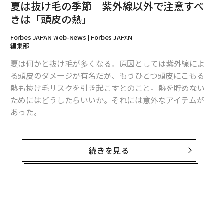
夏は抜け毛の季節 紫外線以外で注意すべ
きは「頭皮の熱」
また熱中症の患者数は、10代と50代に多かった。学生は
Forbes JAPAN Web-News | Forbes JAPAN
外での活動が多いためだと日本システム技術は推察して
編集部
いる。身体が未成熟な子どもたちは重篤化する恐れもあ
夏は何かと抜け毛が多くなる。原因としては紫外線によ
り、周囲の大人が気を配る必要があるとのことだ。50代
る頭皮のダメージが有名だが、もうひとつ頭皮にこもる
は、いわゆる「グランドジェネレーション」と呼ばれる
熱も抜け毛リスクを引き起こすとのこと。熱を貯めない
活動的なシニア層も含まれる。元気だが体力が低下し始
ためにはどうしたらいいか。それには意外なアイテムが
める時期でもあるため、無理をしやすいのかもしれな
あった。
い。
AGA、薄毛治療、発毛、育毛を専門とするDクリニック
東京院長の小山太郎医師によれば、頭皮に熱がこもる
続きを見る
と、頭皮の発汗が活発になり雑菌が繁殖しやすい頭皮環
境となるため、湿疹、かゆみが生じ、それが抜け毛につ
ながると話している。なので、頭皮を冷やすことが重要
となる。