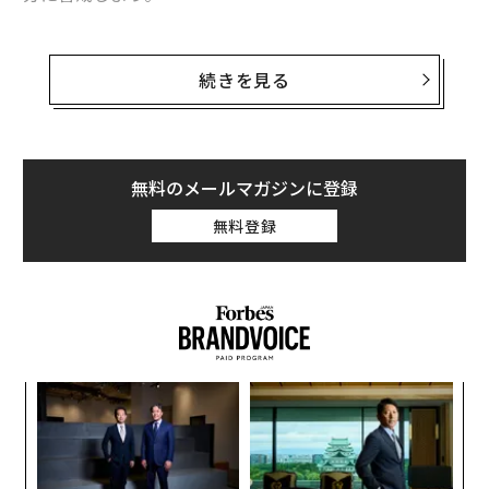
ソフトウェア開発やビッグデータ分析などを行う日本シ
ステム技術は、同社が保有する約900万人ぶんのレセプ
続きを見る
トデータ（診療報酬明細）のうち、2020年1月から2023
年12月までに診療を受けた人のデータを使って、国際疾
病分類第10版の「熱及び光線その他の作用」に該当する
ものを解析した（病名に「疑い」と記されたものは除
無料のメールマガジンに登録
く）。
無料登録
「
─
ら
〈7
ャ