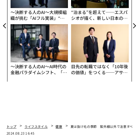
ト
リア
〜決断する人のAI〜大規模組
“泊まる”を超えて──エスパ
それによると、2023年の月別熱中症患者数は、前年に比
UM
織が挑む「AIフル実装」“使
シオが描く、新しい日本のラ
べて7月と8月が2.5倍以上、9月が2倍以上の増加率と示
う”企業から“動く”企業へ【N
グジュアリー（前編）
された。原因は気温の上昇と思われる。東京の7月の平
TTドコモビジネス×PwC】
均気温は、2023年の同時期と比較してプラス1.3度、8月
はプラス1.7度となっている。これはあくまで平均。観測
史上はじめて40度を記録した、なんていうニュースもよ
く聞かれるようになったから、たった2度弱と侮らない
ほうがいい。
〜決断する人のAI〜AI時代の
目先の転職ではなく「10年後
金融パラダイムシフト、「超
の価値」をつくる──アサイ
個別化」の核心 【MUFG×ウ
ンの長期伴走型支援とは
ェルスナビ×PwC】
トップ
ライフスタイル
健康
夏は抜け毛の季節 紫外線以外で注意すべき
2024.08.23 16:45