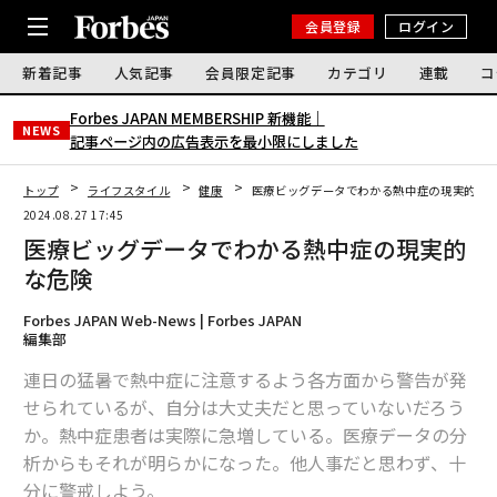
会員登録
ログイン
新着記事
人気記事
会員限定記事
カテゴリ
連載
コ
Forbes JAPAN MEMBERSHIP 新機能｜
NEWS
記事ページ内の広告表示を最小限にしました
トップ
ライフスタイル
健康
医療ビッグデータでわかる熱中症の現実的な
2024.08.27 17:45
医療ビッグデータでわかる熱中症の現実的
な危険
Forbes JAPAN Web-News | Forbes JAPAN
編集部
連日の猛暑で熱中症に注意するよう各方面から警告が発
せられているが、自分は大丈夫だと思っていないだろう
か。熱中症患者は実際に急増している。医療データの分
析からもそれが明らかになった。他人事だと思わず、十
分に警戒しよう。