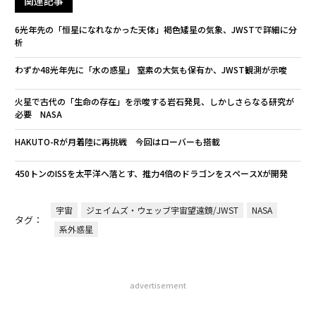
関連記事
6光年先の「恒星になれなかった天体」褐色矮星の気象、JWSTで詳細に分
析
わずか48光年先に「水の惑星」 窒素の大気も保有か、JWST観測が示唆
火星で古代の「生命の存在」を示唆する岩石発見、しかしさらなる研究が
必要 NASA
HAKUTO-Rが月着陸に再挑戦 今回はローバーも搭載
450トンのISSを太平洋へ落とす、推力4倍のドラゴンをスペースXが開発
宇宙
ジェイムズ・ウェッブ宇宙望遠鏡/JWST
NASA
タグ：
系外惑星
advertisement