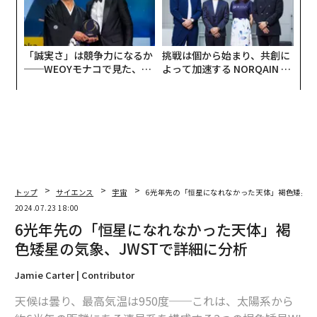
「誠実さ」は競争力になるか
挑戦は個から始まり、共創に
──WEOYモナコで見た、く
よって加速する NORQAIN JA
ら寿司の経営哲学
PAN 特別座談会
トップ
サイエンス
宇宙
6光年先の「恒星になれなかった天体」褐色矮星の
2024.07.23 18:00
6光年先の「恒星になれなかった天体」褐
色矮星の気象、JWSTで詳細に分析
Jamie Carter | Contributor
天候は曇り、最高気温は950度──これは、太陽系から