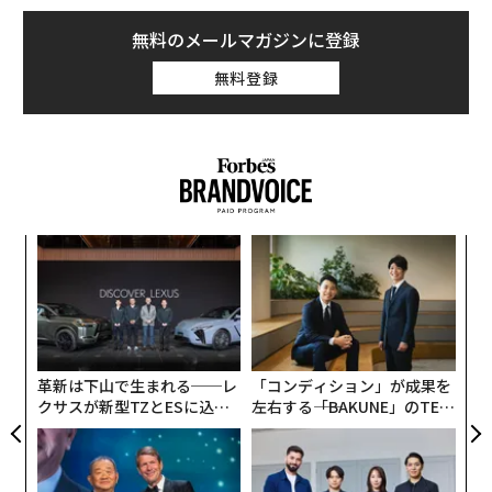
無料のメールマガジンに登録
無料登録
伝
る
モ
A
顧客
pa
な
革新は下山で生まれる──レ
「コンディション」が成果を
クサスが新型TZとESに込め
左右する――「BAKUNE」のTEN
た「DISCOVER」の哲学
TIALが支える「挑戦者の明
日」