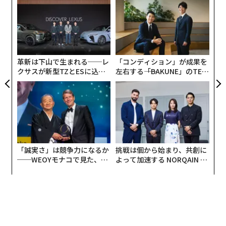
立天文学会の学会誌Monthly Notices of the Royal Astro
る
nomical Societyに
掲載
された。この観測データを可視
モ
A
化することで、褐色矮星WISE 1049AとBの1日（それぞ
顧客
れ約7時間と5時間）における天気（大気の状態）の時間
pa
な
変化の様子を3次元的に表した図を作成。さらに、水蒸
革新は下山で生まれる──レ
「コンディション」が成果を
気、メタン、一酸化炭素などのガスが大気中に存在し、
クサスが新型TZとESに込め
左右する――「BAKUNE」のTEN
相互作用している痕跡を発見することに成功した。
た「DISCOVER」の哲学
TIALが支える「挑戦者の明
日」
「誠実さ」は競争力になるか
挑戦は個から始まり、共創に
──WEOYモナコで見た、く
よって加速する NORQAIN JA
ら寿司の経営哲学
PAN 特別座談会