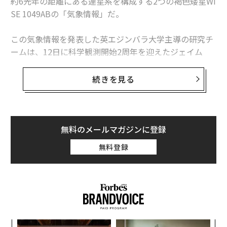
約6光年の距離にある連星系を構成する2つの褐色矮星WI
SE 1049ABの「気象情報」だ。
この気象情報を発表した英エジンバラ大学主導の研究チ
ームは、12日に科学観測開始2周年を迎えたジェイム
ズ・ウェッブ宇宙望遠鏡（JWST）を用いて、2つの褐色
矮星が発する熱（赤外線放射）を観測した。2つは知ら
続きを見る
れている中で太陽系の最も近くに位置する褐色矮星で、
木星の30～35倍の質量を持つ。過去の研究では、褐色矮
星が放射する赤外線の明るさ（光度）が時間と共に増減
することにより、異なる速度で回転する濃淡のある雲の
無料のメールマガジンに登録
存在が示唆されていた。
無料登録
光度の変化
研究チームは、WISE 1049ABの表面で雲の多い領域と少
ない領域が回転して観測視野に出入りするのに伴って変
化する光度を測定し、それぞれの大気の状態の時間変化
を追跡調査した。今回の研究をまとめた論文は、英国王
伝