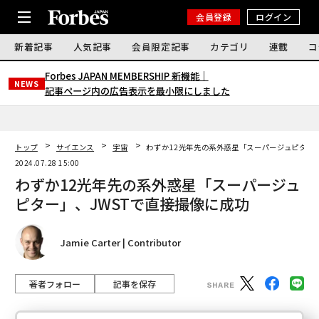
会員登録
ログイン
新着記事
人気記事
会員限定記事
カテゴリ
連載
コ
Forbes JAPAN MEMBERSHIP 新機能｜
NEWS
記事ページ内の広告表示を最小限にしました
トップ
サイエンス
宇宙
わずか12光年先の系外惑星「スーパージュピター」
2024.07.28 15:00
わずか12光年先の系外惑星「スーパージュ
ピター」、JWSTで直接撮像に成功
Jamie Carter | Contributor
著者フォロー
記事を保存