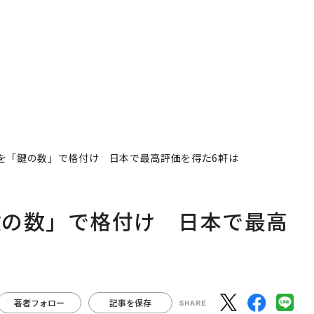
ションの10年
る1日│CAREER SUMMI
T 2026
を「鍵の数」で格付け 日本で最高評価を得た6軒は
鍵の数」で格付け 日本で最高
著者フォロー
記事を保存