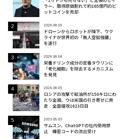
ラー、取得原価割れで約165億円のビ
ットコインを売却
2026.08.05
ドローンからロボットが降下、ウク
ライナが世界初の「無人空挺強襲」
を遂行
2026.08.06
栄養ドリンク成分の定番タウリンに
「老化細胞」を除去するメカニズム
を発見
2026.08.05
ロシアの攻撃で給油所が150キロにわ
たり全滅、ウは米国の引き寄せに奔
走 全面侵攻1623日目
2023.05.03
サムスン、ChatGPTの社内使用禁
止 機密コードの流出受け