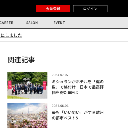
会員登録
ログイン
CAREER
SALON
EVENT
限にしました
関連記事
2024.07.07
ミシュランがホテルを「鍵の
数」で格付け 日本で最高評
価を得た6軒は
2024.06.01
最も「いい匂い」がする欧州
の都市ベスト5