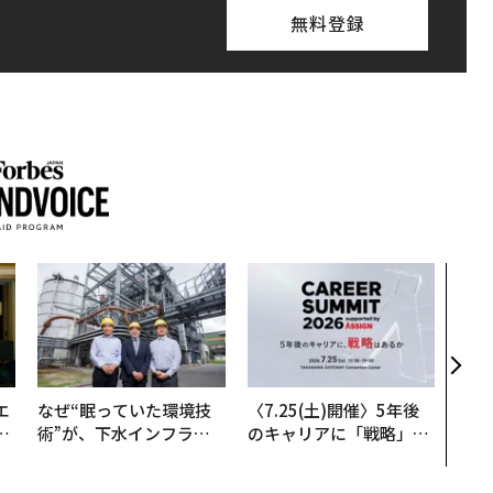
無料登録
伝統
義す
が挑
来
エ
なぜ“眠っていた環境技
〈7.25(土)開催〉5年後
い
術”が、下水インフラを
のキャリアに「戦略」は
変えたのか──産総研×
あるか。トップエグゼク
月島JFEアクアソリュー
ティブのキャリアに触れ