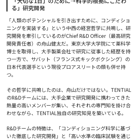
「大切な1日」のために――「科学的根拠にこだわ
る」研究開発
「人類のポテンシャルを引き出すために、コンディショ
ニングを実装する」という中西の経営哲学に共鳴し、研
究開発を牽引しているのがChief R&D Officer（最高研究
開発責任者）の舟山健太だ。東京大学大学院にて薬科学
博士を取得し、大手製薬会社で研究に従事した経歴を持
つ一方で、サバット（フランス式キックボクシング）の
日本代表選手という現役プロアスリートの顔も併せ持
つ。
その哲学に共鳴したのは、舟山だけではない。TENTIAL
のR&Dチームには、大手企業で研究開発に携わってきた
熱量の高いメンバーが集い、それぞれの専門知を掛け合
わせながら、TENTIAL独自の研究知見を築いている。
R&Dチームの特徴は、「コンディショニング科学に基づ
いた徹底した研究開発」と「高い水準の臨床試験を通じ