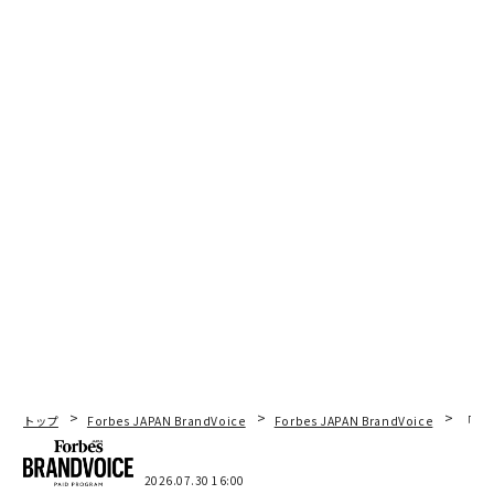
トップ
Forbes JAPAN BrandVoice
Forbes JAPAN BrandVoice
「コン
2026.07.30 16:00