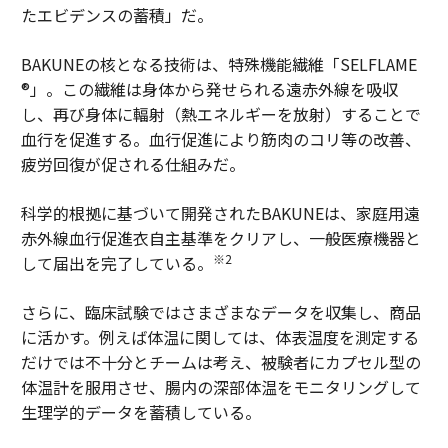
たエビデンスの蓄積」だ。
BAKUNEの核となる技術は、特殊機能繊維「SELFLAME
®」。この繊維は身体から発せられる遠赤外線を吸収
し、再び身体に輻射（熱エネルギーを放射）することで
血行を促進する。血行促進により筋肉のコリ等の改善、
疲労回復が促される仕組みだ。
科学的根拠に基づいて開発されたBAKUNEは、家庭用遠
赤外線血行促進衣自主基準をクリアし、一般医療機器と
※2
して届出を完了している。
さらに、臨床試験ではさまざまなデータを収集し、商品
に活かす。例えば体温に関しては、体表温度を測定する
だけでは不十分とチームは考え、被験者にカプセル型の
体温計を服用させ、腸内の深部体温をモニタリングして
生理学的データを蓄積している。