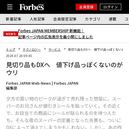
会員登録
ログイン
新着記事
人気記事
会員限定記事
カテゴリ
連載
コ
Forbes JAPAN MEMBERSHIP 新機能｜
NEWS
記事ページ内の広告表示を最小限にしました
トップ
テクノロジー
サービス
見切り品もDXへ 値下げ品っぽくないのが
2024.07.20 09:45
見切り品もDXへ 値下げ品っぽくないのが
ウリ
Forbes JAPAN Web-News | Forbes JAPAN
編集部
夕方の買い物のピークが過ぎて売れ残った惣菜に、スー
パーのお兄さんが値引きシールを貼っていく。その近く
で、お目当ての商品にシールが貼られるのを待つ人た
ち。そんな夜のスーパーの定番となった光景も、ついに
DXによって消えてしまうかもしれない。しかし、あの作