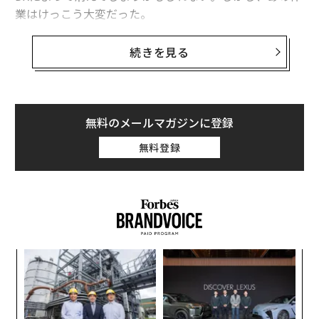
業はけっこう大変だった。
続きを見る
無料のメールマガジンに登録
無料登録
売れ残った惣菜やお弁当などを売り切るために値引きす
代の
エ
る作業を「見切り業務」という。そして、あのお兄さん
「超
設オ
×ウ
が
がパチンパチンと貼っているシールを「見切りシール」
なく
ア
が
という。フードロス削減のためには大変に意味のある作
Ja
の