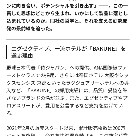
ンに向き合い、ポテンシャルを引き出す」——。この一
貫した思想はどこから生まれ、いかにして製品に落とし
込まれているのか。同社の哲学と、それを支える研究開
発の最前線を追った。
エグゼクティブ、一流ホテルが「BAKUNE」を
選ぶ理由
野球日本代表「侍ジャパン」への提供、ANA国際線ファ
ーストクラスでの採用、さらには帝国ホテル 大阪やシッ
クスセンシズ 京都といったラグジュアリーホテルへの導
入など、「BAKUNE」の採用実績には、品質に妥協を許
さないブランドの名が並ぶ。また、エグゼクティブやプ
ロアスリートが、愛用を公言するなど支持を広げてい
る。
2021年2月の販売スタート以来、累計販売枚数は200万
セットを突破し、今なお快進撃を続ける。この数字が意