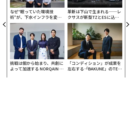
er」
た
業なのだが、それには惣菜部門の約8パーセントの労働
力が割かれるという。また、見切りのタイミングも難し
なぜ“眠っていた環境技
革新は下山で生まれる──レ
い。早すぎれば正規の価格で売れたものを安売りしてし
術”が、下水インフラを変え
クサスが新型TZとESに込め
たのか──産総研×月島JFE
た「DISCOVER」の哲学
まうことになり、遅ければ売れ残るといった「販売機会
アクアソリューションの10年
ロス」につながる。
山形県を中心に東北地方でスーパーマーケットを展開す
るヤマザワは、IT戦略コンサルティングやソリューショ
ンを提供するBIPROGY（ビプロジー）と共同で、見切り
挑戦は個から始まり、共創に
「コンディション」が成果を
業務をデジタル化するシステムを開発。山形県寒河江市
よって加速する NORQAIN JA
左右する――「BAKUNE」のTEN
PAN 特別座談会
TIALが支える「挑戦者の明
のヤマザワ寒河江西店にて実証実験を行う。
日」