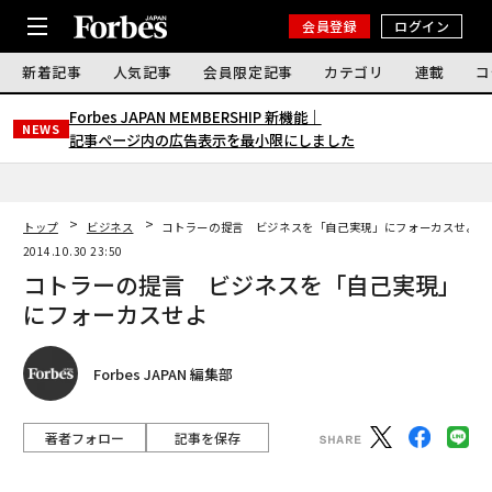
会員登録
ログイン
新着記事
人気記事
会員限定記事
カテゴリ
連載
コ
Forbes JAPAN MEMBERSHIP 新機能｜
NEWS
記事ページ内の広告表示を最小限にしました
トップ
ビジネス
コトラーの提言 ビジネスを「自己実現」にフォーカスせよ
2014.10.30 23:50
コトラーの提言 ビジネスを「自己実現」
にフォーカスせよ
Forbes JAPAN 編集部
著者フォロー
記事を保存