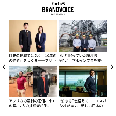
ィン
エ
ズが
チ
ムの
ェ
〜
織
う
T
目先の転職ではなく「10年後
なぜ“眠っていた環境技
の価値」をつくる──アサイ
術”が、下水インフラを変え
ンの長期伴走型支援とは
たのか──産総研×月島JFE
アクアソリューションの10年
アフリカの農村の通信、小1
“泊まる”を超えて──エスパ
の壁。2人の挑戦者が手にし
シオが描く、新しい日本のラ
た「次なる武器」
グジュアリー（前編）