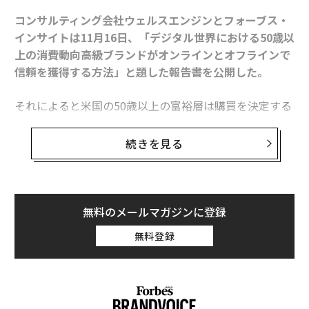
コンサルティング会社ウェルスエンジンとフォーブス・
インサイトは11月16日、「デジタル世界における50歳以
上の消費動向――高級ブランドがオンラインとオフラインで
信頼を獲得する方法」と題した報告書を公開した。
それによると米国の50歳以上の富裕層は購買を決定する
際、実際に目で見た体験を重視していることが分かっ
た。アメリカの50歳以上の年収総額は約3.6兆ドル(約44
続きを見る
4兆円)で、全世帯の可処分所得の総額の49%を占める。
これら世代の購入意欲を刺激するには、オンラインとオ
フラインの統合的なアプローチが必要なのだ。ウェルス
エンジンのマーク・ローガンCEOは次の2点を指摘し
無料のメールマガジンに登録
た。
無料登録
・テクノロジーによって消費者とブランドの関わり方が
変化し続ける中、高級ブランドは現在、潜在顧客に適切
なタイミングで適切なメッセージを伝えるための効果的