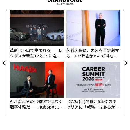
な方法の確立という課題に直面している。
・オンラインとオフラインの双方で顧客に個人的な経験
スパ
な
を提供できれば、そのブランドは競合との闘いで優位に
のラ
術
立てる。
た
エ
ア
チ
ェ
革新は下山で生まれる──レ
伝統を礎に、未来を再定義す
クサスが新型TZとESに込め
る 125年企業BATが挑むス
た「DISCOVER」の哲学
モークレスな未来
AIが変えるのは効率ではなく
〈7.25(土)開催〉5年後のキ
顧客体験だ──HubSpot Ja
ャリアに「戦略」はあるか。
panが語る「Grow Better」
トップエグゼクティブのキャ
な組織のつくり方
リアに触れる1日│CAREER S
UMMIT 2026