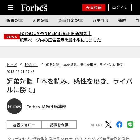
会員登録
ログイン
新着記事
人気記事
会員限定記事
カテゴリ
連載
コ
Forbes JAPAN MEMBERSHIP 新機能｜
NEWS
記事ページ内の広告表示を最小限にしました
トップ
ビジネス
師弟対談「 本を読み、感性を磨き、ライバルに勝て」
2015.08.01 07:45
師弟対談「 本を読み、感性を磨き、ライバ
ルに勝て」
Forbes JAPAN 編集部
著者フォロー
記事を保存
クレディセゾン代表取締役社長 林野 宏（左）とセゾン投信代表取締役社