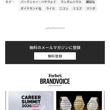
タグ：
バークシャー・ハサウェイ
ランダムハウス
講談社
ダイヤモンド社
ライカ
ニコン
ミスズ
マツダ
advertisement
無料のメールマガジンに登録
無料登録
果を
革
EN
ク
明
た「
挑