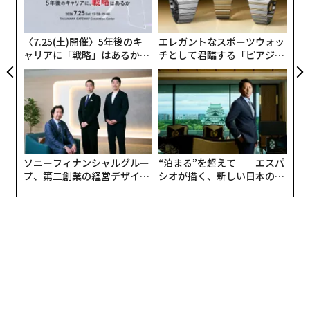
よっ
PA
〈7.25(土)開催〉5年後のキ
エレガントなスポーツウォッ
ャリアに「戦略」はあるか。
チとして君臨する「ピアジ
トップエグゼクティブのキャ
ェ」ポロの魅力
リアに触れる1日│CAREER S
UMMIT 2026
ソニーフィナンシャルグルー
“泊まる”を超えて──エスパ
プ、第二創業の経営デザイン
シオが描く、新しい日本のラ
──カギは意志を引き出し、
グジュアリー（前編）
束ね、共創すること