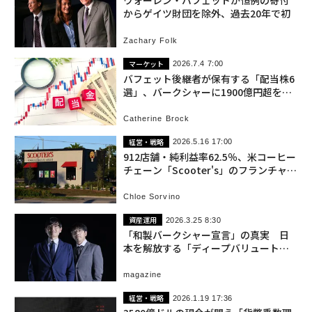
ウォーレン・バフェットが恒例の寄付
からゲイツ財団を除外、過去20年で初
Zachary Folk
マーケット
2026.7.4 7:00
バフェット後継者が保有する「配当株6
選」、バークシャーに1900億円超をも
たらす
Catherine Brock
経営・戦略
2026.5.16 17:00
912店舗・純利益率62.5％、米コーヒー
チェーン「Scooter's」のフランチャイ
ズ戦略
Chloe Sorvino
資産運用
2026.3.25 8:30
「和製バークシャー宣言」の真実 日
本を解放する「ディープバリュートレ
ジャリー」誕生へ
magazine
経営・戦略
2026.1.19 17:36