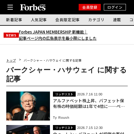
会員登録
ログイン
新着記事
人気記事
会員限定記事
カテゴリ
連載
コ
Forbes JAPAN MEMBERSHIP 新機能｜
NEWS
記事ページ内の広告表示を最小限にしました
トップ
バークシャー・ハサウェイ に関する記事
バークシャー・ハサウェイ に関する
記事
リッチリスト
2026.7.16 11:00
アルファベット株上昇、バフェット保
有株の時価総額は1年で4倍に──ペイ
ジの資産は3000億ドル突破
Ty Roush
リッチリスト
2026.7.15 12:30