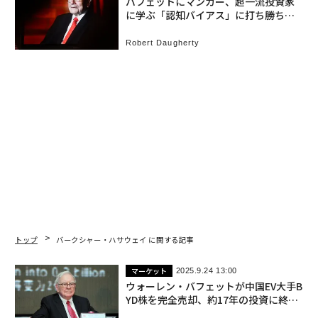
バフェットにマンガー、超一流投資家
に学ぶ「認知バイアス」に打ち勝ち、
成功を手にする方法
Robert Daugherty
トップ
バークシャー・ハサウェイ に関する記事
マーケット
2025.9.24 13:00
ウォーレン・バフェットが中国EV大手B
YD株を完全売却、約17年の投資に終止
符