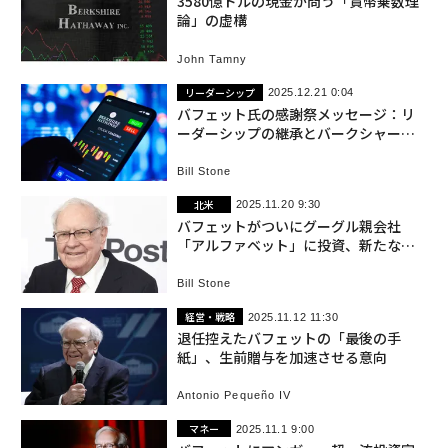
3580億ドルの現金が問う「貨幣乗数理
論」の虚構
John Tamny
リーダーシップ
2025.12.21 0:04
バフェット氏の感謝祭メッセージ：リ
ーダーシップの継承とバークシャー・
ハサウェイの展望
Bill Stone
北米
2025.11.20 9:30
バフェットがついにグーグル親会社
「アルファベット」に投資、新たな投
資姿勢を読み解く
Bill Stone
経営・戦略
2025.11.12 11:30
退任控えたバフェットの「最後の手
紙」、生前贈与を加速させる意向
Antonio Pequeño IV
マネー
2025.11.1 9:00