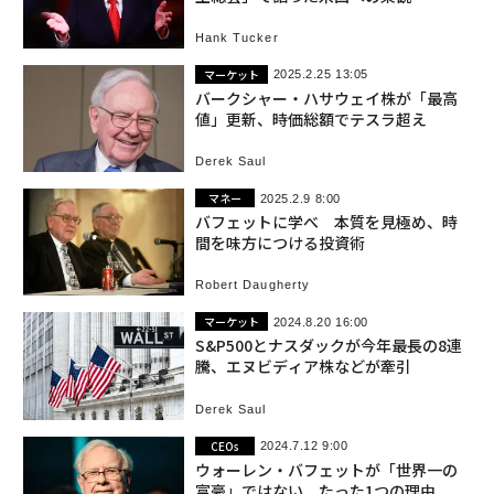
Hank Tucker
マーケット
2025.2.25 13:05
バークシャー・ハサウェイ株が「最高
値」更新、時価総額でテスラ超え
Derek Saul
マネー
2025.2.9 8:00
バフェットに学べ 本質を見極め、時
間を味方につける投資術
Robert Daugherty
マーケット
2024.8.20 16:00
S&P500とナスダックが今年最長の8連
騰、エヌビディア株などが牽引
Derek Saul
CEOs
2024.7.12 9:00
ウォーレン・バフェットが「世界一の
富豪」ではない、たった1つの理由