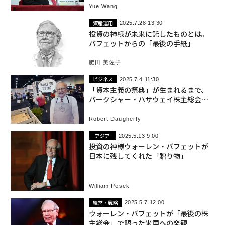
Yue Wang
資産運用
2025.7.28 13:30
投資の神様が未来に託したものとは。
バフェットからの「最後の手紙」
肥田 美佐子
ビジネス
2025.7.4 11:30
「資本主義の祭典」が生まれるまで、
バークシャー・ハサウェイ株主総会の
歴史
Robert Daugherty
アジア
2025.5.13 9:00
投資の神様ウォーレン・バフェットが
日本に残してくれた「贈り物」
William Pesek
経営・戦略
2025.5.7 12:00
ウォーレン・バフェットが「最後の株
主総会」で語った米国への楽観