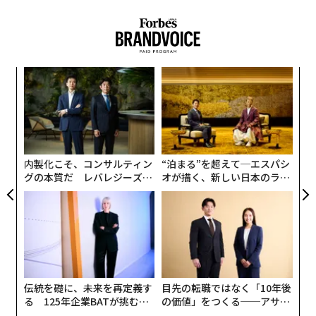
DISは2023年10月に約80ドルの安値で取引されていた
が、2024年3月期第2四半期の業績、特にストリーミング
事業の営業利益が市場予測を上回ったことが追い風とな
り、少しづつ回復を続けている。
〜
金
より長期の過去の推移を見てみよう。DISは2021年1月初
個
革
ェ
旬の180ドル台から現在の約105ドルまで40％の急落に
ク
見舞われている。また、注目なのは、DISが過去3年間、
た「
いずれも市場全体をアンダーパフォームしているという
内製化こそ、コンサルティン
“泊まる”を超えて─エスパシ
事実だ。DISの2021年のリターンはマイナス15％、2022
グの本質だ レバレジーズが
オが描く、新しい日本のラグ
年はマイナス44％、2023年は4％だった。これに対し、
実践する、次世代ファームの
ジュアリー（中編）
全貌
S&P500種株価指数のリターンは2021年に27％、2022年
にマイナス19％、2023年に24％であり、すべての年でDI
SのパフォーマンスはS&P500を下回っている。
伝統を礎に、未来を再定義す
目先の転職ではなく「10年後
る 125年企業BATが挑むス
の価値」をつくる──アサイ
モークレスな未来
ンの長期伴走型支援とは