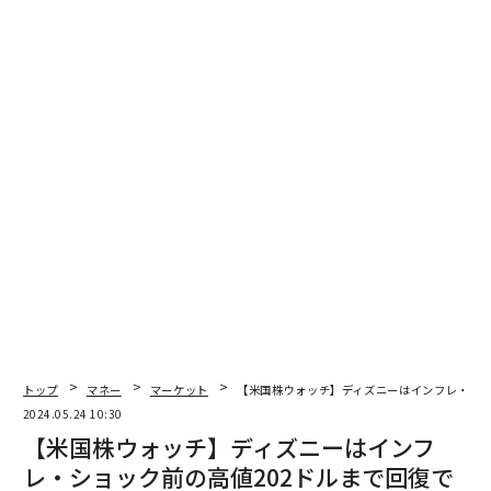
翻訳＝江津拓哉
2026年9月号発売中
最新号の購入はこちらから
メンバーシップに登録する
関連記事
トップ
マネー
マーケット
【米国株ウォッチ】ディズニーはインフレ・ショ
2024.05.24 10:30
【米国株ウォッチ】ディズニーはインフレ・ショック前の高値202ドルまで
【米国株ウォッチ】ディズニーはインフ
回復できるか？
レ・ショック前の高値202ドルまで回復で