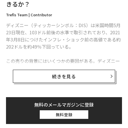
【米国株ウォッチ】コカ・コーラとコストコの比較分析、過去と比べると
きるか？
コカ・コーラがお得？
Trefis Team | Contributor
【米国株ウォッチ】ジョンソンコントロールズ、エリオットによる購入報
道の好材料は折り込み済み？
ディズニー（ティッカーシンボル：DIS）は米国時間5月
23日現在、103ドル前後の水準で取引されており、2021
【米国株ウォッチ】コノコフィリップス、近年の急上昇で適正水準に 上
年3月8日につけたインフレ・ショック前の高値である約
昇余地は限られる
202ドルを約49％下回っている。
【米国株ウォッチ】ブラックロックはS&P500に出遅れで割安水準？
この売りの背景にはいくつかの要因がある。ディズニー
投資/投資家
鉄道
電子たばこ
たばこ/喫煙
株式投資
のストリーミング事業は、加入者数の伸びの鈍化と競争
タグ：
米国株
フィリップ・モリス
加熱式たばこ
の激化に直面している。リニアTV事業も、広告の減少や
続きを見る
国内市場でのアフィリエイト収入の減少により、このと
ころ業績が低迷した。それとは対照的に、テーマパーク
advertisement
事業はコロナ後の再開以来、堅調に推移しているが、経
費の増加や入場者数の正常化が予想されており、当面の
無料のメールマガジンに登録
見通しは不明瞭だ。
無料登録
株価パフォーマンス