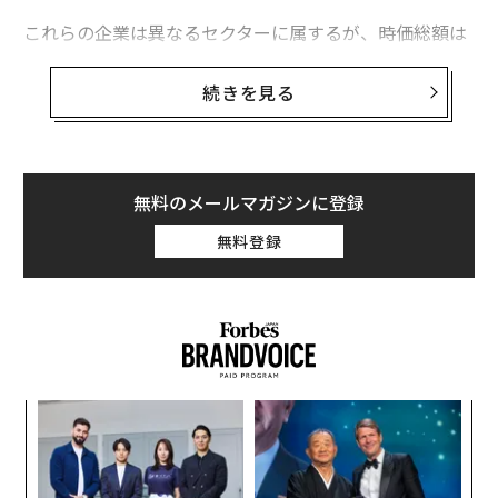
これらの企業は異なるセクターに属するが、時価総額は
約1450〜1550億ドル（約23〜24兆円）と類似してい
る。投資の決断は、自身の投資スタイルに合った特定の
続きを見る
範囲内で、最良の銘柄を見つけることに帰結することが
多い。
株価売上高倍率を見ると、ユニオン・パシフィックでは
無料のメールマガジンに登録
売上高の6.2倍、フィリップ・モリスは4.4倍となってい
無料登録
る。ユニオン・パシフィックにはより高い倍率が付けら
れているが、これは直近の売上高の成長率と収益性にお
いて同社が若干優れているためでもある。
内
グ
実
「
全
3