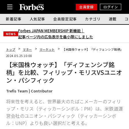
会員登録
ログイン
新着記事
人気記事
会員限定記事
カテゴリ
連載
コ
Forbes JAPAN MEMBERSHIP 新機能｜
NEWS
記事ページ内の広告表示を最小限にしました
トップ
マネー
マーケット
【米国株ウォッチ】「ディフェンシブ銘柄」を比
2024.05.25 10:00
【米国株ウォッチ】「ディフェンシブ銘
柄」を比較、フィリップ・モリスVSユニオ
ン・パシフィック
Trefis Team | Contributor
将来性を考えると、世界最大のたばこメーカーのフィリ
ップ・モリス（ティッカーシンボル：PM）は、米鉄道運
営会社のユニオン・パシフィック（ティッカーシンボ
ル：UNP）よりも良い選択だと考える。