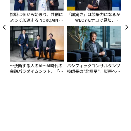
C
る
挑戦は個から始まり、共創に
「誠実さ」は競争力になるか
よって加速する NORQAIN JA
──WEOYモナコで見た、く
PAN 特別座談会
ら寿司の経営哲学
〜決断する人のAI〜AI時代の
パシフィックコンサルタンツ
金融パラダイムシフト、「超
技師長の"北極星"。災害への
個別化」の核心 【MUFG×ウ
無力感を乗り越え見つけた、
ェルスナビ×PwC】
防災一筋20年の答え