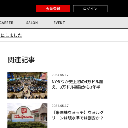
会員登録
ログイン
CAREER
SALON
EVENT
限にしました
関連記事
2024.05.17
NYダウが史上初の4万ドル超
え、3万ドル突破から3年半
2024.05.17
【米国株ウォッチ】ウォルグ
リーンは現水準では割安か？