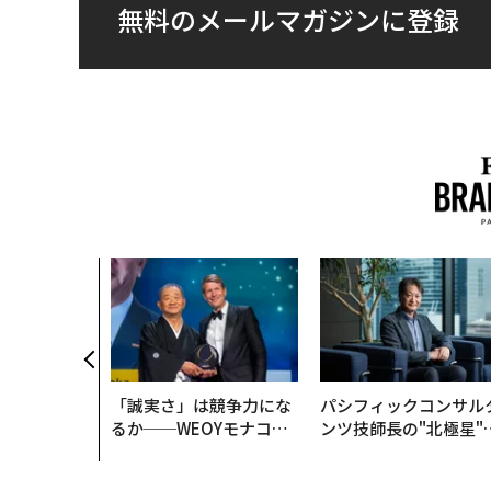
無料のメールマガジンに登録
「誠実さ」は競争力にな
パシフィックコンサル
るか──WEOYモナコで
ンツ技師長の"北極星"
見た、くら寿司の経営哲
災害への無力感を乗り
学
え見つけた、防災一筋2