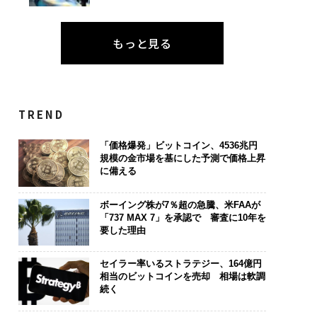
もっと見る
TREND
「価格爆発」ビットコイン、4536兆円
規模の金市場を基にした予測で価格上昇
に備える
ボーイング株が7％超の急騰、米FAAが
「737 MAX 7」を承認で 審査に10年を
要した理由
セイラー率いるストラテジー、164億円
相当のビットコインを売却 相場は軟調
続く