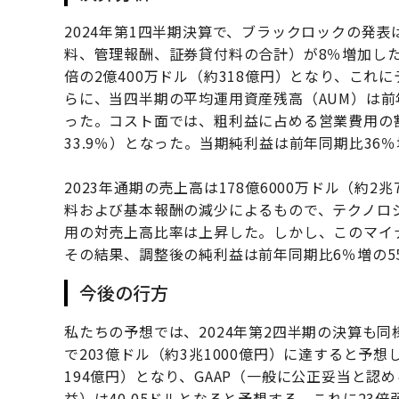
2024年第1四半期決算で、ブラックロックの発
料、管理報酬、証券貸付料の合計）が8％増加し
倍の2億400万ドル（約318億円）となり、こ
らに、当四半期の平均運用資産残高（AUM）は前年同
った。コスト面では、粗利益に占める営業費用の割
33.9％）となった。当期純利益は前年同期比36％
2023年通期の売上高は178億6000万ドル（約
料および基本報酬の減少によるもので、テクノロ
用の対売上高比率は上昇した。しかし、このマイ
その結果、調整後の純利益は前年同期比6％増の55
今後の行方
私たちの予想では、2024年第2四半期の決算も同
で203億ドル（約3兆1000億円）に達すると予
194億円）となり、GAAP（一般に公正妥当と認
益）は40.05ドルとなると予想する。これに23