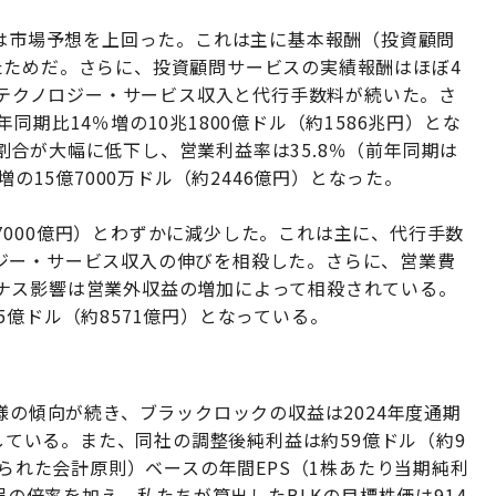
表は市場予想を上回った。これは主に基本報酬（投資顧問
たためだ。さらに、投資顧問サービスの実績報酬はほぼ4
れにテクノロジー・サービス収入と代行手数料が続いた。さ
期比14％増の10兆1800億ドル（約1586兆円）とな
合が大幅に低下し、営業利益率は35.8％（前年同期は
増の15億7000万ドル（約2446億円）となった。
2兆7000億円）とわずかに減少した。これは主に、代行手数
ジー・サービス収入の伸びを相殺した。さらに、営業費
ナス影響は営業外収益の増加によって相殺されている。
億ドル（約8571億円）となっている。
様の傾向が続き、ブラックロックの収益は2024年度通期
想している。また、同社の調整後純利益は約59億ドル（約9
められた会計原則）ベースの年間EPS（1株あたり当期純利
倍弱の倍率を加え、私たちが算出したBLKの目標株価は914