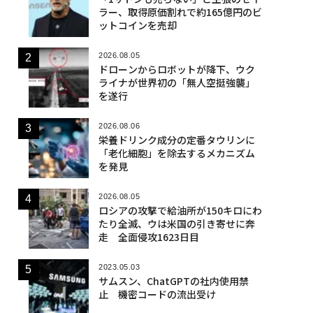
ラー、取得原価割れで約165億円のビ
ットコインを売却
2026.08.05
ドローンからロボットが降下、ウク
ライナが世界初の「無人空挺強襲」
を遂行
2026.08.06
栄養ドリンク成分の定番タウリンに
「老化細胞」を除去するメカニズム
を発見
2026.08.05
ロシアの攻撃で給油所が150キロにわ
たり全滅、ウは米国の引き寄せに奔
走 全面侵攻1623日目
2023.05.03
サムスン、ChatGPTの社内使用禁
止 機密コードの流出受け