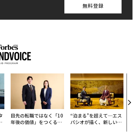
無料登録
エン
ナ併
s 
タマ
を徹
タ
目先の転職ではなく「10
“泊まる”を超えて─エス
。
年後の価値」をつくる─
パシオが描く、新しい日
越
─アサインの長期伴走型
本のラグジュアリー（中
0
支援とは
編）