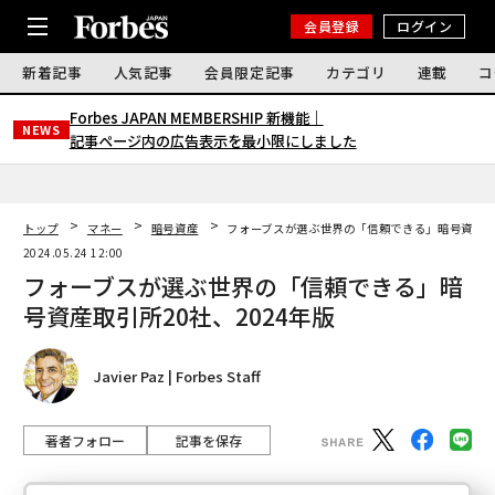
会員登録
ログイン
新着記事
人気記事
会員限定記事
カテゴリ
連載
コ
Forbes JAPAN MEMBERSHIP 新機能｜
NEWS
記事ページ内の広告表示を最小限にしました
トップ
マネー
暗号資産
フォーブスが選ぶ世界の「信頼できる」暗号資産取引
2024.05.24 12:00
フォーブスが選ぶ世界の「信頼できる」暗
号資産取引所20社、2024年版
Javier Paz | Forbes Staff
著者フォロー
記事を保存