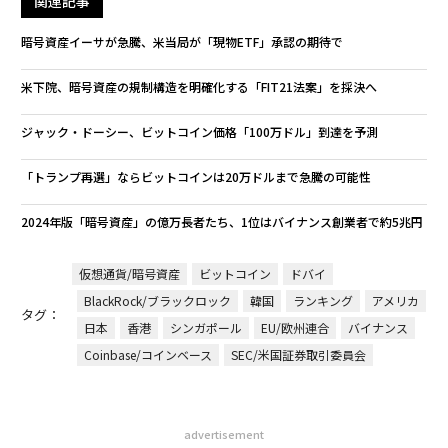
関連記事
暗号資産イーサが急騰、米当局が「現物ETF」承認の期待で
米下院、暗号資産の規制構造を明確化する「FIT21法案」を採決へ
ジャック・ドーシー、ビットコイン価格「100万ドル」到達を予測
「トランプ再選」ならビットコインは20万ドルまで急騰の可能性
2024年版「暗号資産」の億万長者たち、1位はバイナンス創業者で約5兆円
仮想通貨/暗号資産
ビットコイン
ドバイ
BlackRock/ブラックロック
韓国
ランキング
アメリカ
タグ：
日本
香港
シンガポール
EU/欧州連合
バイナンス
Coinbase/コインベース
SEC/米国証券取引委員会
advertisement