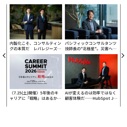
果を
挑
EN
よっ
2026年9月号発売中
明
PA
エ
設オ
最新号の購入はこちらから
が
が
内製化こそ、コンサルティン
パシフィックコンサルタンツ
グの本質だ レバレジーズが
技師長の"北極星"。災害への
メンバーシップに登録する
実践する、次世代ファームの
無力感を乗り越え見つけた、
全貌
防災一筋20年の答え
関連記事
〈7.25(土)開催〉5年後のキ
AIが変えるのは効率ではなく
米下院、暗号資産の規制構造を明確化する「FIT21法案」を採決へ
ャリアに「戦略」はあるか。
顧客体験だ──HubSpot Ja
トップエグゼクティブのキャ
panが語る「Grow Better」
リアに触れる1日│CAREER S
な組織のつくり方
2024年版「暗号資産」の億万長者たち、1位はバイナンス創業者で約5兆円
UMMIT 2026
「トランプ再選」ならビットコインは20万ドルまで急騰の可能性