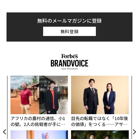
無料のメールマガジンに登録
無料登録
小1
アフリカの農村の通信、小1
目先の転職ではなく「10年後
パ
にし
の壁。2人の挑戦者が手にし
の価値」をつくる──アサイ
技
た「次なる武器」
ンの長期伴走型支援とは
無
防