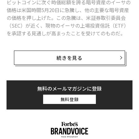
ビットコインに次ぐ時価総額を誇る暗号資産のイーサの
価格は米国時間5月20日に急騰し、他の主要な暗号資産
の価格を押し上げた。この急騰は、米証券取引委員会
（SEC）が近く、現物のイーサの上場投資信託（ETF）
を承認する見通しが高まったことを受けてのものだ。
イーサリアムブロックチェーンのネイティブトークンで
あるイーサの価格は、21日未明にかけて3650ドルまで上
続きを見る
昇し、24時間で17.5％以上の上昇を記録した。
世界で最も時価総額が高い暗号資産であるビットコイン
の価格も同期間に、6.1％以上上昇して7万1000ドルを記
無料のメールマガジンに登録
録した後に約7万880ドルをつけていた。ドージコインや
無料登録
バイナンスのBNBといった他の人気のトークンもそれぞ
れ8.5％と7％上昇した。
編集＝上田裕資