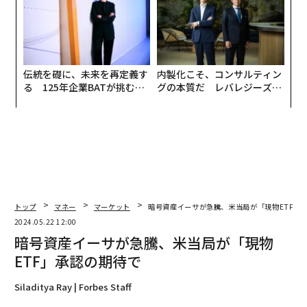
義す
伝統を礎に、未来を再定義す
内製化こそ、コンサルティン
A
むス
る 125年企業BATが挑むス
グの本質だ レバレジーズが
顧客
モークレスな未来
実践する、次世代ファームの
pa
全貌
な
トップ
マネー
マーケット
暗号資産イーサが急騰、米当局が「現物ETF」
2024.05.22 12:00
暗号資産イーサが急騰、米当局が「現物
ETF」承認の期待で
Siladitya Ray | Forbes Staff