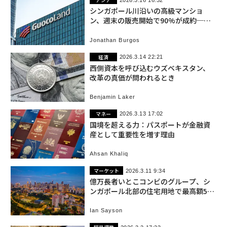
シンガポール川沿いの高級マンショ
ン、週末の販売開始で90%が成約──
グオコランドが開発
Jonathan Burgos
経済
2026.3.14 22:21
西側資本を呼び込むウズベキスタン、
改革の真価が問われるとき
Benjamin Laker
マネー
2026.3.13 17:02
国境を超える力：パスポートが金融資
産として重要性を増す理由
Ahsan Khaliq
マーケット
2026.3.11 9:34
億万長者いとこコンビのグループ、シ
ンガポール北部の住宅用地で最高額5億
1350万ドルを提示
Ian Sayson