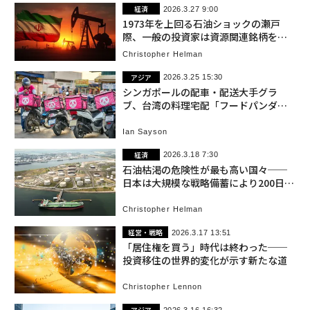
経済
2026.3.27 9:00
1973年を上回る石油ショックの瀬戸
際、一般の投資家は資源関連銘柄を検
討すべきだ
Christopher Helman
アジア
2026.3.25 15:30
シンガポールの配車・配送大手グラ
ブ、台湾の料理宅配「フードパンダ」
事業を952億円で買収
Ian Sayson
経済
2026.3.18 7:30
石油枯渇の危険性が最も高い国々──
日本は大規模な戦略備蓄により200日程
度しのげる
Christopher Helman
経営・戦略
2026.3.17 13:51
「居住権を買う」時代は終わった──
投資移住の世界的変化が示す新たな道
Christopher Lennon
アジア
2026.3.16 16:32