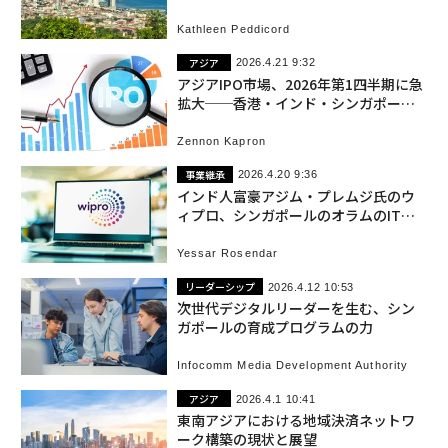
分析
Kathleen Peddicord
アジア
2026.4.21 9:32
アジアIPO市場、2026年第1四半期に急
拡大──香港・インド・シンガポール
の動向
Zennon Kapron
事業継承
2026.4.20 9:36
インド人富豪アジム・プレムジ氏のウ
ィプロ、シンガポールのオラムのIT事
業を3億7500万ドルで買収
Yessar Rosendar
リーダーシップ
2026.4.12 10:53
次世代デジタルリーダーを生む、シン
ガポールの育成プログラムの力
Infocomm Media Development Authority
アジア
2026.4.1 10:41
東南アジアにおける地域決済ネットワ
ーク構築の現状と展望