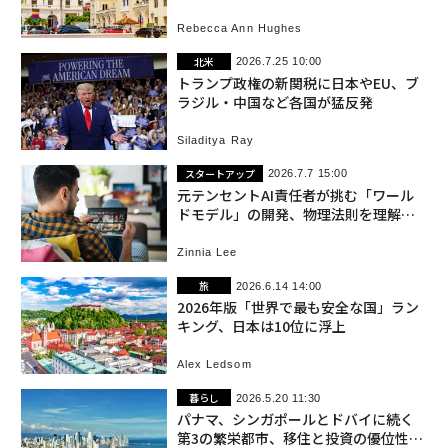
Rebecca Ann Hughes
北米
2026.7.25 10:00
トランプ政権の新関税に日本やEU、ブ
ラジル・中国など各国が猛反発
Siladitya Ray
スタートアップ
2026.7.7 15:00
元テンセントAI責任者が挑む「ワール
ドモデル」の開発、物理法則を理解す
る動画AI
Zinnia Lee
旅
2026.6.14 14:00
2026年版「世界で最も安全な国」ラン
キング、日本は10位に浮上
Alex Ledsom
暮らし
2026.5.20 11:30
パナマ、シンガポールとドバイに続く
第3の繁栄都市、移住と投資の優位性を