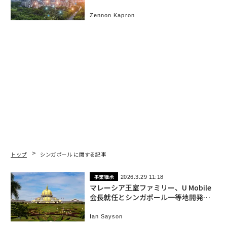
Zennon Kapron
トップ
シンガポール に関する記事
事業継承
2026.3.29 11:18
マレーシア王室ファミリー、U Mobile
会長就任とシンガポール一等地開発を
推進
Ian Sayson