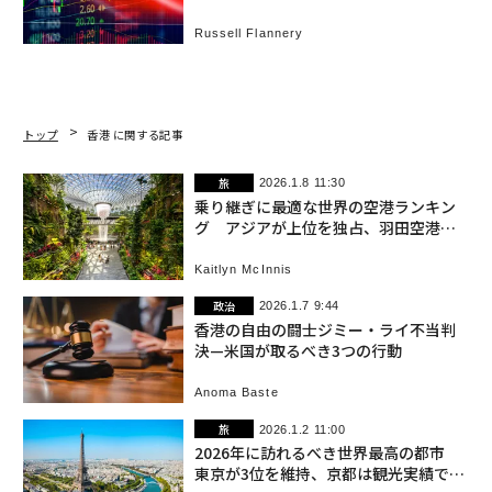
Russell Flannery
トップ
香港 に関する記事
旅
2026.1.8 11:30
乗り継ぎに最適な世界の空港ランキン
グ アジアが上位を独占、羽田空港は8
位
Kaitlyn McInnis
政治
2026.1.7 9:44
香港の自由の闘士ジミー・ライ不当判
決—米国が取るべき3つの行動
Anoma Baste
旅
2026.1.2 11:00
2026年に訪れるべき世界最高の都市
東京が3位を維持、京都は観光実績で10