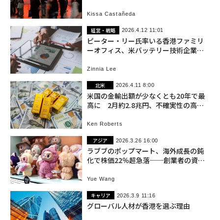
Kissa Castañeda
経営・戦略
2026.4.12 11:01
ピーター・リー氏率いる香港ファミリ
ーオフィス、米バッテリー技術企業に3
億ドル出資
Zinnia Lee
北米
2026.4.11 8:00
米国の金輸出額が少なくとも20年で最
高に 2月約2.8兆円、不確実性の高ま
り映す
Ken Roberts
アジア
2026.3.26 16:00
ラブブのポップマート、海外成長の鈍
化で株価22％超急落──創業者の資産
が約4300億円減少
Yue Wang
キャリア
2026.3.9 11:16
グローバル人材が香港を選ぶ理由