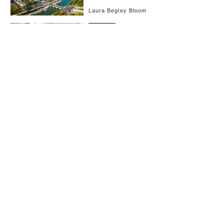
位に
Laura Begley Bloom
アジア
2025.12.23 13:00
フォーブスが選ぶ「アジアの慈善活動
家」2025年版、教育分野への寄付がト
レンドに
Rana Wehbe
経済・社会
2025.12.17 20:28
香港で横行する違法サメ取引、DNA分
析で実態が明らかに
Melissa Cristina Márquez
経営・戦略
2025.11.30 9:15
富裕層が未来を築く場所として香港を
選ぶ理由
New Capital Investment Entrant Scheme
旅
2025.10.19 10:00
2024年、外国人旅行客が最も多く訪れ
た国と地域ベスト10 日本もランクイン