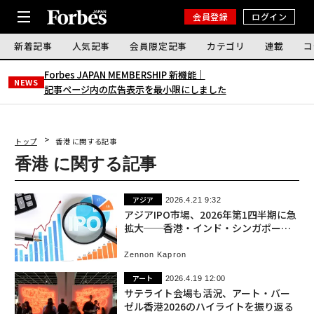
会員登録
ログイン
新着記事
人気記事
会員限定記事
カテゴリ
連載
コ
Forbes JAPAN MEMBERSHIP 新機能｜
NEWS
記事ページ内の広告表示を最小限にしました
トップ
香港 に関する記事
香港 に関する記事
アジア
2026.4.21 9:32
アジアIPO市場、2026年第1四半期に急
拡大──香港・インド・シンガポール
の動向
Zennon Kapron
アート
2026.4.19 12:00
サテライト会場も活況、アート・バー
ゼル香港2026のハイライトを振り返る