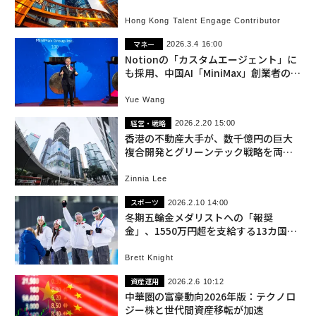
Hong Kong Talent Engage Contributor
マネー
2026.3.4 16:00
Notionの「カスタムエージェント」に
も採用、中国AI「MiniMax」創業者の純
資産が2倍超に
Yue Wang
経営・戦略
2026.2.20 15:00
香港の不動産大手が、数千億円の巨大
複合開発とグリーンテック戦略を両立
させる理由
Zinnia Lee
スポーツ
2026.2.10 14:00
冬期五輪金メダリストへの「報奨
金」、1550万円超を支給する13カ国・
地域リスト
Brett Knight
資産運用
2026.2.6 10:12
中華圏の富豪動向2026年版：テクノロ
ジー株と世代間資産移転が加速