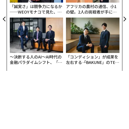
ル協会（LAVCA）の
最新ニュースレター
によると、地域
が
「誠実さ」は競争力になるか
アフリカの農村の通信、小1
で活動する複数の大手ファンドが、気候技術からAI（人
──WEOYモナコで見た、く
の壁。2人の挑戦者が手にし
工知能）までさまざまな先進的な取り組みを進める企業
ら寿司の経営哲学
た「次なる武器」
への新規投資に前向きだ。
〜決断する人のAI〜AI時代の
「コンディション」が成果を
金融パラダイムシフト、「超
左右する――「BAKUNE」のTEN
個別化」の核心 【MUFG×ウ
TIALが支える「挑戦者の明
ェルスナビ×PwC】
日」