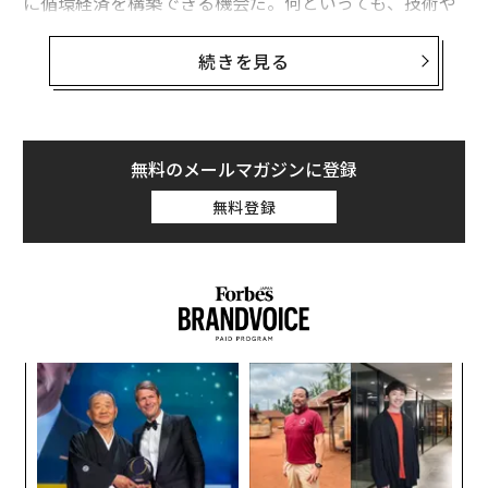
に循環経済を構築できる機会だ。何といっても、技術や
インフラに関する空白地帯には一般的に、投資家にとっ
てのホワイトスペースがあるものだ。
続きを見る
今、ラテンアメリカの投資市場は熱を帯びつつある。こ
の地域で廃棄物エコシステムを構築する上で、2024年が
転機の年になりそうな理由を4つ紹介する。
無料のメールマガジンに登録
1. アセットマネジャーが豊富な手元資金を持っ
無料登録
ている
2023年の間はおおむね様子見に徹してきたゴールドマ
ン・サックス・アセットマネジメント（GSAM）、ジェ
ネラル・アトランティックといった大手PEファームや、
より小規模なVCファンドには、豊富な手元資金があり、
パ
投資先を探している。
技
無
エ
防
ラテンアメリカへのVC投資状況をまとめているラテンア
設オ
メリカ・プライベートエクイティ＆ベンチャーキャピタ
が