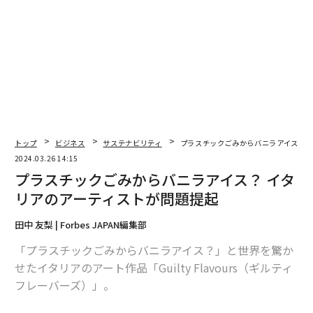
トップ
ビジネス
サステナビリティ
プラスチックごみからバニラアイス？ 
2024.03.26 14:15
プラスチックごみからバニラアイス？ イタ
リアのアーティストが問題提起
翻訳＝的場知之/ガリレオ
田中 友梨 | Forbes JAPAN編集部
「プラスチックごみからバニラアイス？」と世界を驚か
2026年9月号発売中
せたイタリアのアート作品「Guilty Flavours（ギルティ
フレーバーズ）」。
最新号の購入はこちらから