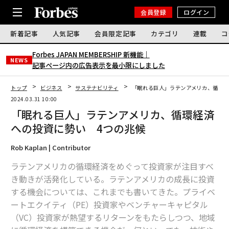
会員登録
ログイン
新着記事
人気記事
会員限定記事
カテゴリ
連載
コ
Forbes JAPAN MEMBERSHIP 新機能｜
NEWS
記事ページ内の広告表示を最小限にしました
トップ
ビジネス
サステナビリティ
「眠れる巨人」ラテンアメリカ、循環経
2024.03.31 10:00
「眠れる巨人」ラテンアメリカ、循環経済
への投資に勢い 4つの兆候
Rob Kaplan | Contributor
ラテンアメリカの循環経済をめぐって投資家が注目すべ
き動きが活発化している。ラテンアメリカの成長に投資
する機会については、これまでも書いてきた。プライベ
ートエクイティ（PE）投資家やベンチャーキャピタル
（VC）投資家が熱望するリターンをもたらしつつ、地域