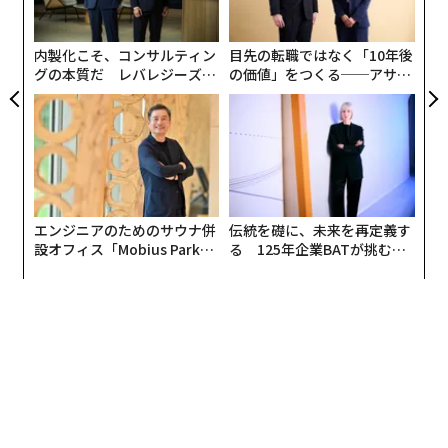
ャ
タグ：
ト
ラテンアメリカ/中南米
リア
内製化こそ、コンサルティン
目先の転職ではなく「10年後
UM
グの本質だ レバレジーズが
の価値」をつくる──アサイ
実践する、次世代ファームの
ンの長期伴走型支援とは
advertisement
全貌
エンジニアのためのサウナ併
伝統を礎に、未来を再定義す
設オフィス「Mobius Park」
る 125年企業BATが挑むス
がオープン──タマディック
モークレスな未来
が健康経営を徹底する理由
イタリア人アーティストのエレオノーラ・オルトラーニさん
──ギルティフレーバーズは、プラスチックごみのリサ
イクルに関するフラストレーションから生まれたそうで
すね。具体的に教えて下さい。
アートやデザイン業界ではプラスチックの廃棄がとても