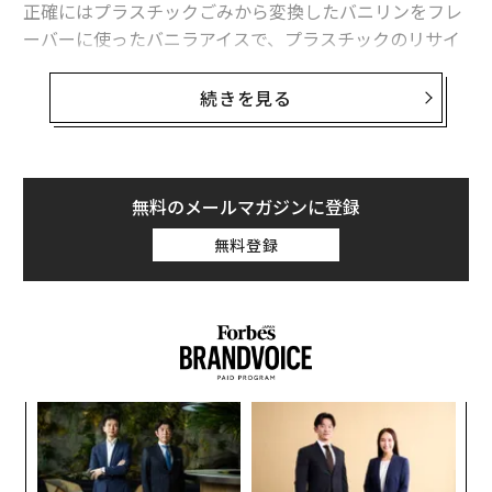
正確にはプラスチックごみから変換したバニリンをフレ
ーバーに使ったバニラアイスで、プラスチックのリサイ
メンバーシップに登録する
クルについて問題提起するための作品だ。本物のアイス
と同じ手順で製造されているものの、法的な認可がない
続きを見る
ため実際に食べることはできない。
関連記事
作者はイタリア人アーティストのエレオノーラ・オルト
ラーニさん。英セントラル・セント・マーチンズの卒業
無料のメールマガジンに登録
プラスチックごみからバニラアイス？ イタリアのアーティストが問題提起
制作で本作を発表したところ大きな反響があり、ヨーロ
無料登録
ッパを中心に世界各地で展示。3月には、循環型経済を
プラスチックのリサイクルをマッチング、資源循環型社会を構築
デザインするグローバル・アワード「crQlr Awards 202
3」（ロフトワーク主催）を受賞したことをきっかけに
動脈中のマイクロプラスチック、心臓発作と脳卒中のリスクを高める可能
性
来日した。
ペットボトルの水は危険？ 米研究で多数のプラスチック粒子を検出
なぜプラスチックからアイスクリームをつくろうと考え
「
たのか。オルトラーニさんに、製作の背景や狙いを聞い
海洋プラスチックごみから電力を 海上太陽光発電所にアップサイクル
左右
た。
T
〈7
日
環境問題
プラスチック
リサイクル
再生プラスチック