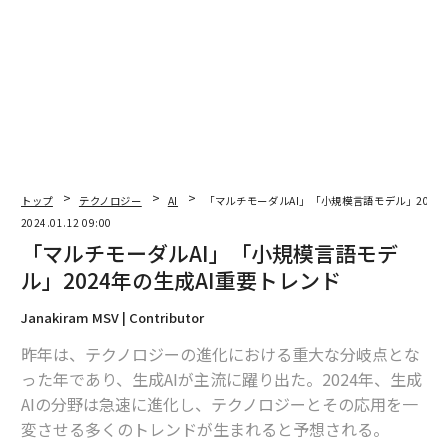
トップ
テクノロジー
AI
「マルチモーダルAI」「小規模言語モデル」2024
2024.01.12 09:00
「マルチモーダルAI」「小規模言語モデ
ル」2024年の生成AI重要トレンド
Janakiram MSV | Contributor
昨年は、テクノロジーの進化における重大な分岐点とな
った年であり、生成AIが主流に躍り出た。2024年、生成
AIの分野は急速に進化し、テクノロジーとその応用を一
変させる多くのトレンドが生まれると予想される。
翻訳＝酒匂寛・編集＝遠藤宗生