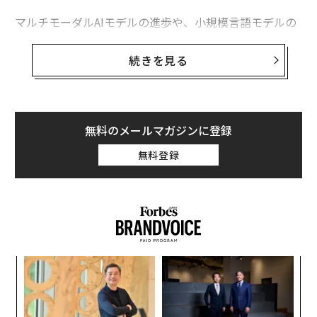
マルチモーダルAIモデルの進歩や、小規模言語モデルの
台頭など、これらのトレンドは、技術的な展望をかたち
2026年9月号発売中
作るだけでなく、相互作用、創造性、AIの可能性を再定
続きを見る
義するものだ。
最新号の購入はこちらから
2024年が幕を開けた今、生成AIの代表的なトレンドを探
ってみよう。
無料のメールマガジンに登録
メンバーシップに登録する
マルチモーダルAIモデルの登場
無料登録
OpenAIの「
GPT4
」、メタの「
Llama 2
」、そして
Mistral
（ミストラル：フランスのAI企業）はすべて、大
規模言語モデルの進歩の好例だ。大規模言語モデルは、
関連記事
マルチモーダルAIモデルによってテキストの枠を超え、
「マルチモーダルAI」「小規模言語モデル」2024年の生成AI重要トレンド
ユーザーはテキスト、音声、画像、動画をベースに新し
ンツ
「
いコンテンツを生成できるようになった。画像、テキス
への
左右
人工知能に対して「慎重」に様子見をする経営者たち
ト、音声などのデータを高度なアルゴリズムと組み合わ
た、
T
A
日
せ、予測を行い、結果を生成するというアプローチだ。
『パルワールド』に生成AI使用疑惑 今のところ証拠はなし
顧客