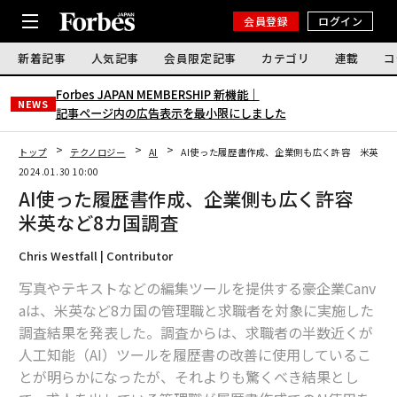
会員登録
ログイン
新着記事
人気記事
会員限定記事
カテゴリ
連載
コ
Forbes JAPAN MEMBERSHIP 新機能｜
NEWS
記事ページ内の広告表示を最小限にしました
トップ
テクノロジー
AI
AI使った履歴書作成、企業側も広く許容 米英など
2024.01.30 10:00
AI使った履歴書作成、企業側も広く許容
米英など8カ国調査
Chris Westfall | Contributor
写真やテキストなどの編集ツールを提供する豪企業Canv
aは、米英など8カ国の管理職と求職者を対象に実施した
調査結果を発表した。調査からは、求職者の半数近くが
人工知能（AI）ツールを履歴書の改善に使用しているこ
とが明らかになったが、それよりも驚くべき結果とし