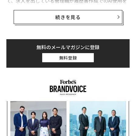
て、求人を出している管理職が履歴書作成でのAI使用を
許容していることも判明した。
続きを見る
Canvaは調査会社のSagoに委託し、米国、英国、イン
ド、ドイツ、スペイン、フランス、メキシコ、ブラジル
で、人材募集中の管理職5000人と求職者5000人を対象
に調査を実施。求職者の45％が、履歴書の作成・更新・
無料のメールマガジンに登録
改善に生成AIを利用したことがあると回答した。Canva
無料登録
によると、同社のAIテキスト生成ツール「
Magic Write
」
は2023年、500万回使用されたという。一方、Grammar
ly（グラマリー）が提供する
AI履歴書スキルジェネレーター
は、3000万人のユーザー
を集めている。しかも、これらは氷山の一角に過ぎな
い。
なく
エ
企業側もAIが作成した履歴書を許容
Ja
設オ
er」
が
“
が
調査では、人材募集中の管理職の90％が、応募書類での
シ
生成AI利用を許容できると回答。半数近く（44％）が、
グ