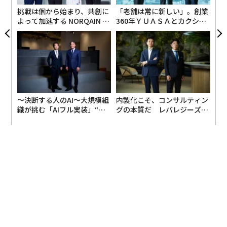
面接プロセスに関するあらゆるコンテンツの作成にAIを
挑戦は個から始まり、共創に
「老舗は常に新しい」。創業
使用しても問題ないと回答した。過半数（67％）は、生
よって加速する NORQAIN JA
360年ＹＵＡＳＡとカクシン
成AIを使って書かれた履歴書は読めばわかると考えてい
PAN 特別座談会
CEO田尻望が語る、AIを超え
る人の価値
た。
しかし、この最後の数字は、自分が運転のうまいドライ
バーだと自負することにも似ている。自分の運転に対す
る自信があっても、実際には違うこともあるだろう。人
〜決断する人のAI〜大規模組
内製化こそ、コンサルティン
がAIを見分ける能力は、少々過大評価されているかもし
織が挑む「AIフル実装」“使
グの本質だ レバレジーズが
れない。
う”企業から“動く”企業へ【N
実践する、次世代ファームの
TTドコモビジネス×PwC】
全貌