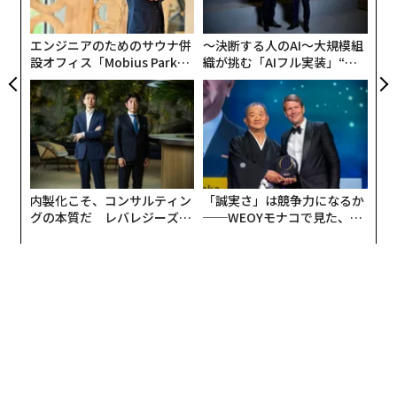
pa
な
「そんなことは言っていない」米ポルノ女優が語るディープフェイクの脅
エンジニアのためのサウナ併
〜決断する人のAI〜大規模組
威
設オフィス「Mobius Park」
織が挑む「AIフル実装」“使
がオープン──タマディック
う”企業から“動く”企業へ【N
日々増える人工知能の「電力使用量」、次の批判や規制対象になる可能性
が健康経営を徹底する理由
TTドコモビジネス×PwC】
タグ：
AI / 人工知能
生成AI
採用
内製化こそ、コンサルティン
「誠実さ」は競争力になるか
advertisement
グの本質だ レバレジーズが
──WEOYモナコで見た、く
実践する、次世代ファームの
ら寿司の経営哲学
全貌