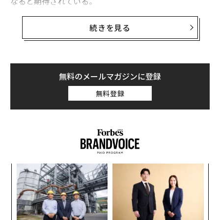
なると期待されている。
2023年10月16日付けで
続きを見る
『セル』誌に発表されたこの研究
では、感染後3～22カ
月にわたって症状が出ているロングコビット患者58人の
血液サンプルを分析。急性期の新型コロナウイルス感染
症患者60人、および後遺症が出ていない30人の血液サン
無料のメールマガジンに登録
プルと比較した。
無料登録
その結果、ロングコビット患者において、感染前のレベ
ルまで回復していなかった重要な分子がセロトニンだけ
であることがわかった。それが大きな意味をもつ理由を
以下で説明しよう。
疾病プロセスの解明に向けた可能性
パ
技
世界保健機関（WHO）によれば
、ロングコビットとは、
無
〜
防
新型コロナ感染の疑いが強まる、あるいは確認されてか
金
ら3カ月で新たな症状が継続または発現するもので、新
個