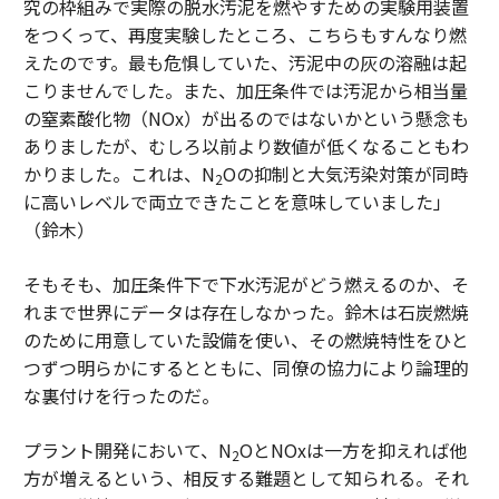
究の枠組みで実際の脱水汚泥を燃やすための実験用装置
をつくって、再度実験したところ、こちらもすんなり燃
えたのです。最も危惧していた、汚泥中の灰の溶融は起
こりませんでした。また、加圧条件では汚泥から相当量
の窒素酸化物（NOx）が出るのではないかという懸念も
ありましたが、むしろ以前より数値が低くなることもわ
かりました。これは、N
Oの抑制と大気汚染対策が同時
2
に高いレベルで両立できたことを意味していました」
（鈴木）
そもそも、加圧条件下で下水汚泥がどう燃えるのか、そ
れまで世界にデータは存在しなかった。鈴木は石炭燃焼
のために用意していた設備を使い、その燃焼特性をひと
つずつ明らかにするとともに、同僚の協力により論理的
な裏付けを行ったのだ。
プラント開発において、N
OとNOxは一方を抑えれば他
2
方が増えるという、相反する難題として知られる。それ