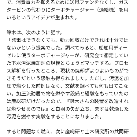
で、消費電力を抑えるために送風ファンをなくし、ガス
タービンの代わりにターボチャージャー（過給機）を用
いるというアイデアが生まれた。
鈴木は、次のように話す。
「発電はできなくても、動力回収だけできれば十分では
ないかという提案でした。調べてみると、船舶用ディー
ゼルに使うターボチャージャーが、研究会で想定してい
た下水汚泥焼却炉の規模とちょうどマッチする。プロセ
ス解析を行ったところ、現状の焼却炉よりよいものがで
きそうだという感触も得られました。ただし、汚泥を加
圧で燃やした前例はなく、文献を調べても何も出てこな
い。加圧流動層で物を燃やす設備と経験をもっていたの
は産総研だけだったので、『鈴木さんの装置を改造すれ
ば燃やせるのでは』と白羽の矢が立ち、まずは乾燥した
汚泥を燃やす実験をすることになりました。
すると問題なく燃え、次に産総研と土木研究所の共同研