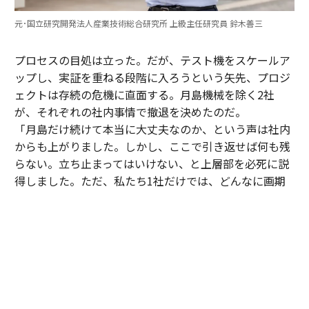
元･国立研究開発法人産業技術総合研究所 上級主任研究員 鈴木善三
プロセスの目処は立った。だが、テスト機をスケールア
ップし、実証を重ねる段階に入ろうという矢先、プロジ
ェクトは存続の危機に直面する。月島機械を除く2社
が、それぞれの社内事情で撤退を決めたのだ。
「月島だけ続けて本当に大丈夫なのか、という声は社内
からも上がりました。しかし、ここで引き返せば何も残
らない。立ち止まってはいけない、と上層部を必死に説
得しました。ただ、私たち1社だけでは、どんなに画期
的でも世の中に浸透させるのは難しいとも感じていた。
そこで、知り合いがいた同業の三機工業さんに声を掛
け、賛同してもらえることになりました」（寺腰）
05年、月島機械、三機工業、土木研究所、産総研による
第2期の研究が始動。翌06年には、新たにプロジェクト
に加わった三機工業の尽力により、北海道・長万部町