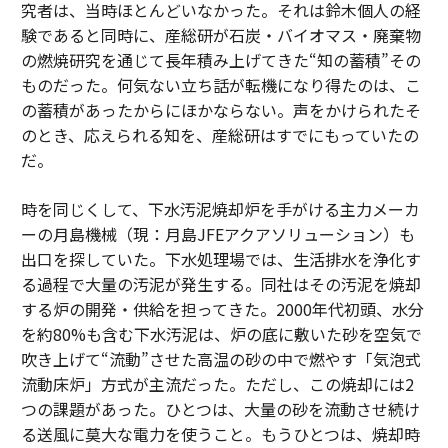
究者は、当時ほとんどいなかった。それは鈴木個人の経
験であると同時に、産総研が石炭・バイオマス・廃棄物
の燃焼研究を通じて長年積み上げてきた“知の蓄積”その
ものだった。何気ない立ち話が転機になり得たのは、こ
の蓄積があったからにほかならない。声をかけられたそ
のとき、応えられる知を、産総研はすでにもっていたの
だ。
時を同じくして、下水汚泥焼却炉を手がける主力メーカ
ーの月島機械（現：月島JFEアクアソリューション）も
出口を探していた。下水処理場では、生活排水を浄化す
る過程で大量の汚泥が発生する。同社はその汚泥を焼却
する炉の開発・供給を担ってきた。2000年代初頭、水分
を約80%も含む下水汚泥は、炉の底に敷いた砂を空気で
吹き上げて“流動”させた高温の砂の中で燃やす「気泡式
流動床炉」方式が主流だった。ただし、この焼却には2
つの課題があった。ひとつは、大量の砂を流動させ続け
る送風に莫大な電力を使うこと。もうひとつは、焼却時