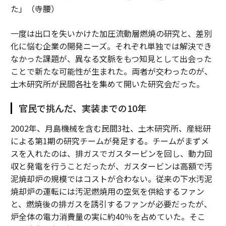
た」（寺腰）
一度は出口を失いかけた加圧流動層燃焼の研究と、差別
化に悩む企業の開発ニーズ。それぞれ単独では解決でき
なかった課題が、異なる文脈をもつ知見として出会った
ことで新たな可能性が生まれた。両者が交わったのが、
土木研究所が民間各社を集めて開いた研究会だった。
官民で挑んだ、実装までの10年
2002年、月島機械を含む民間3社、土木研究所、産総研
による第1期の研究チームが発足する。チームがまずメ
スを入れたのは、排ガスでガスタービンを回し、動力回
収と発電を行うことだったが、ガスタービンは高額で汚
泥焼却炉の規模ではコストが合わない。従来の下水汚泥
焼却炉の運転には汚泥燃焼用の空気を供給するファン
と、燃焼後の排ガスを誘引するファンが必要だったが、
炉全体の電力消費量の実に約40％を占めていた。そこ