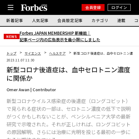
会員登録
ログイン
新着記事
人気記事
会員限定記事
カテゴリ
連載
コ
Forbes JAPAN MEMBERSHIP 新機能｜
NEWS
記事ページ内の広告表示を最小限にしました
トップ
サイエンス
ヘルスケア
新型コロナ後遺症は、血中セロトニン濃度
2023.11.07 11:30
新型コロナ後遺症は、血中セロトニン濃度
に関係か
Omer Awan | Contributor
新型コロナウイルス感染症の後遺症（ロングコビット）
で見られる症状の一部は、セロトニン濃度の低下で説明
がつくかもしれないことが、ペンシルベニア大学の最新
研究で示唆された。それが正しければ、ロングコビット
の原因解明、さらには治療に光明を投じる最初の一歩に