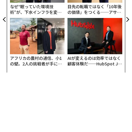
ェ
型コロナ感染のほかに説明のつかない症状が、少なくと
なぜ“眠っていた環境技
目先の転職ではなく「10年後
も2カ月にわたって続くという。
術”が、下水インフラを変え
の価値」をつくる──アサイ
たのか──産総研×月島JFE
ンの長期伴走型支援とは
アクアソリューションの10年
ロングコビットでは、疲労感、記憶障害、胸の痛み、頭
痛、下痢、関節痛など、幅広い症状が現れるが、これら
に限るわけではない。米疾病予防管理センター（CDC）
のデータによれば、米国成人の13人に1人がロングコビ
ットの症状を経験しているという。これは、新型コロナ
アフリカの農村の通信、小1
AIが変えるのは効率ではなく
ウイルス感染症にかかった人の5人に1人に相当する。
の壁。2人の挑戦者が手にし
顧客体験だ──HubSpot Ja
た「次なる武器」
panが語る「Grow Better」
な組織のつくり方
体を衰弱させるこの病気に多くの人々が苦しんでいるに
もかかわらず、研究者らはいまだに、ロングコビットの
原因解明に取り組んでいる状況だ。ペンシルベニア大学
のチームによる研究では、その症状を説明できるかもし
れないメカニズムについての知見が提供されている。