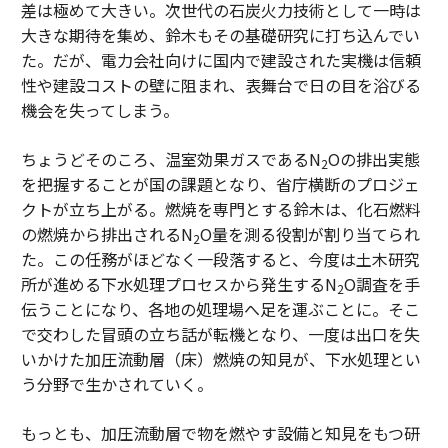
差は極めて大きい。次世代の石炭火力技術として一時は
大きな期待を集め、鈴木もその基礎研究に打ち込んでい
た。だが、電力会社向けに国内で建設された実機は信頼
性や建設コストの壁に阻まれ、表舞台で日の目を浴びる
機会を失ってしまう。
ちょうどそのころ、温室効果ガスであるN
Oの排出実態
2
を把握することが国の課題となり、省庁横断のプロジェ
クトが立ち上がる。燃焼を専門とする鈴木は、化石燃料
の燃焼から排出されるN
O量を測る役割が割り当てられ
2
た。この任務がほどなく一段落すると、今度は土木研究
所が進める下水処理プロセスから発生するN
O調査を手
2
伝うことになり、各地の処理場へ足を運ぶことに。そこ
で交わした冒頭の立ち話が転機となり、一度は出口を失
いかけた加圧流動層（床）燃焼の知見が、下水処理とい
う分野で生かされていく。
もっとも、加圧流動層で物を燃やす設備と知見をもつ研