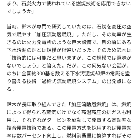
まり、石炭火力で使われている燃焼技術を応用できない
でしょうか」
当時、鈴木が専門で研究していたのは、石炭を高圧の空
気で燃やす「加圧流動層燃焼」。ただし、その効率が生
きるのは火力発電所のような巨大設備で、目の前にある
下水汚泥の炉とは規模が桁違いだった。そのため鈴木は
「技術的には可能だと思いますが、この規模では意味が
ないでしょう」と答えた。だが、この何気ない会話が、
のちに全国約300基を数える下水汚泥焼却炉の常識を塗
り替える技術「過給式流動燃焼システム」の出発点にな
る。
鈴木が長年取り組んできた「加圧流動層燃焼」は、燃焼
によって得られる蒸気だけでなく高温高圧の排ガスも利
用し、それぞれがタービンを駆動して発電する高効率な
複合発電技術である。この発電方式を採用すれば発電効
率は数パーセント向上し、燃料消費量に換算すればその