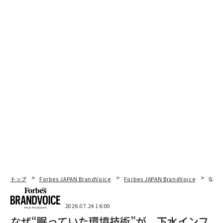
トップ
Forbes JAPAN BrandVoice
Forbes JAPAN BrandVoice
なぜ
2026.07.24 16:00
なぜ“眠っていた環境技術”が、下水インフ