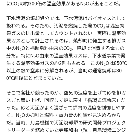
にCO
の約300倍の温室効果があるN
Oが出ることだ。
2
2
下水汚泥の焼却処分では、下水汚泥はバイオマスとして
扱われる。そのため、汚泥を燃焼した際のCO
は温室効
2
果ガスの排出量としてカウントされない。実際に温室効
果ガスとして計上されるのは、焼却時に発生する排ガス
中のN
Oと補助燃料由来のCO
、焼却で消費する電力の
2
2
分だ。特にN
O由来の温室効果ガスは、下水道事業で発
2
生する温室効果ガスの約2割も占める。このN
Oは850℃
2
以上の熱で窒素に分解されるが、当時の通常焼却は80
0℃前後にとどまっていた。
そこで各社が競ったのが、空気の速度を上げて砂を排ガ
スごと舞い上げ、回収して炉に戻す「循環式流動床」だ
った。砂と汚泥がよく混ざって炉内の温度を制御しやす
く、N
Oの抑制と燃料・電力費の削減が見込めるから
2
だ。当時、月島機械で汚泥焼却炉の研究開発プロジェク
トリーダーを務めていた寺腰和由（現：月島環境エンジ