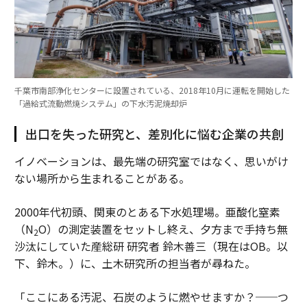
千葉市南部浄化センターに設置されている、2018年10月に運転を開始した
「過給式流動燃焼システム」の下水汚泥焼却炉
出口を失った研究と、差別化に悩む企業の共創
イノベーションは、最先端の研究室ではなく、思いがけ
ない場所から生まれることがある。
2000年代初頭、関東のとある下水処理場。亜酸化窒素
（N
O）の測定装置をセットし終え、夕方まで手持ち無
2
沙汰にしていた産総研 研究者 鈴木善三（現在はOB。以
下、鈴木。）に、土木研究所の担当者が尋ねた。
「ここにある汚泥、石炭のように燃やせますか？──つ