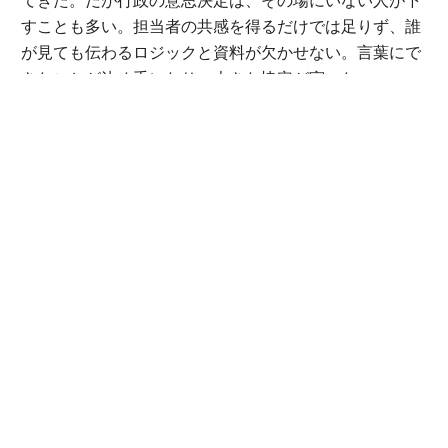
すことも多い。担当者の共感を得るだけでは足りず、誰
が見ても伝わるロジックと資料が欠かせない。
言葉にで
きたことが決め手になり、大きな協定が実った。
さらにhabはこれから「放課後プラットフォーム＝居場
所づくり」の事業にも進出する予定だ。JR西日本ととも
に小学生向け駅ナカ預かりサービス「ねんりんキッズ」
をプロジェクト展開し、7月にはサマースクールの募集
を開始している。
「ねんりんプロジェクト」
*申し込み期限の詳細は
へ
「体験格差とは、つまり情報格差。本来、子どもには人
生を変えるような体験や、自分に一番合う価値観との出
合いがもっとあっていいはずなのに、移動といった物理
的な制約でアクセスできていない状況です。そこに送迎
サービスでアプローチしながら、さらに僕たち自身も新
たな体験機会を提供していくことが今の目標です」（豊