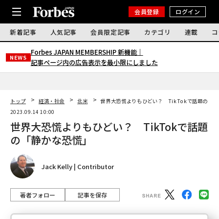
会員登録
ログイン
新着記事
人気記事
会員限定記事
カテゴリ
連載
コ
Forbes JAPAN MEMBERSHIP 新機能｜
NEWS
記事ページ内の広告表示を最小限にしました
トップ
経済・社会
北米
世界大恐慌よりもひどい？ TikTokで話題の「
2023.09.14 10:00
世界大恐慌よりもひどい？ TikTokで話題
の「静かな恐慌」
Jack Kelly | Contributor
著者フォロー
記事を保存