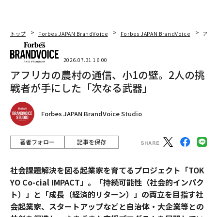
トップ
Forbes JAPAN BrandVoice
Forbes JAPAN BrandVoice
アフ
2026.07.31 16:00
アフリカの農村の通信、小1の壁。2人の挑
戦者が手にした「次なる武器」
Forbes JAPAN BrandVoice Studio
著者フォロー
記事を保存
社会課題解決を図る起業家を育てるプロジェクト「TOK
YO Co-cial IMPACT」。
「持続可能性（社会的インパク
ト）」と「成長（経済的リターン）」の両立を目指す社
会起業家、スタートアップなどと自治体・大企業等との