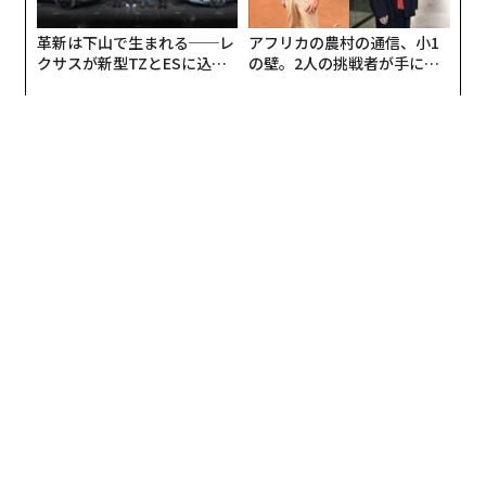
革新は下山で生まれる──レ
アフリカの農村の通信、小1
クサスが新型TZとESに込め
の壁。2人の挑戦者が手にし
た「DISCOVER」の哲学
た「次なる武器」