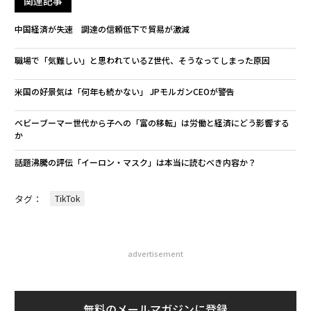
関連記事
中国経済が失速 調達の信頼低下で貿易が激減
職場で「気難しい」と思われているZ世代、そうなってしまった原因
米国の好景気は「何年も続かない」 JPモルガンCEOが警告
ベビーブーマー世代から子への「富の移転」は労働と経済にどう影響する
か
話題沸騰の評伝「イーロン・マスク」は本当に読むべき内容か？
タグ：
TikTok
advertisement
無料のメールマガジンに登録