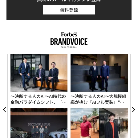
無料登録
なく
挑
Ja
よっ
er」
PA
ンツ
〈7
への
ャ
た、
ト
リア
〜決断する人のAI〜AI時代の
〜決断する人のAI〜大規模組
UM
金融パラダイムシフト、「超
織が挑む「AIフル実装」“使
個別化」の核心 【MUFG×ウ
う”企業から“動く”企業へ【N
ェルスナビ×PwC】
TTドコモビジネス×PwC】